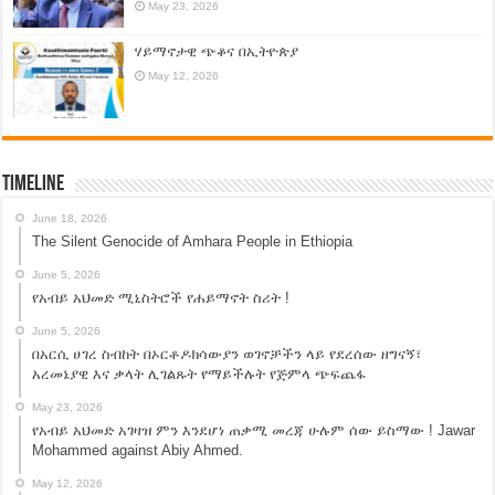
May 23, 2026
ሃይማኖታዊ ጭቆና በኢትዮጵያ
May 12, 2026
Timeline
June 18, 2026
The Silent Genocide of Amhara People in Ethiopia
June 5, 2026
የአብይ አህመድ ሚኒስትሮች የሐይማኖት ስሪት !
June 5, 2026
በአርሲ ሀገረ ስብከት በኦርቶዶክሳውያን ወገኖቻችን ላይ የደረሰው ዘግናኝ፣
አረመኔያዊ እና ቃላት ሊገልጹት የማይችሉት የጅምላ ጭፍጨፋ
May 23, 2026
የአብይ አህመድ አገዛዝ ምን እንደሆነ ጠቃሚ መረጃ ሁሉም ሰው ይስማው ! Jawar
Mohammed against Abiy Ahmed.
May 12, 2026