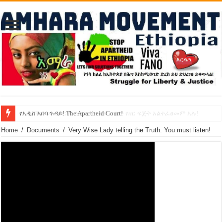
የኢዜማው መሪ ብርሃኑ ነጋ ኢትዮጵያ ውስጥ የዘር ፍጅት አልተፈፀመም አሉ!
የአዲስ አበባ ጉዳይ! The Apartheid Court!
Home
/
Documents
/
Very Wise Lady telling the Truth. You must listen!