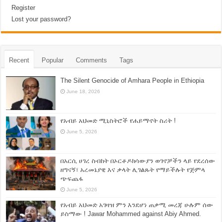
Register
Lost your password?
Recent
Popular
Comments
Tags
The Silent Genocide of Amhara People in Ethiopia
June 18, 2026
የአብይ አህመድ ሚኒስትሮች የሐይማኖት ስሪት !
June 5, 2026
በአርሲ ሀገረ ስብከት በኦርቶዶክሳውያን ወገኖቻችን ላይ የደረሰው
ዘግናኝ፣ አረመኔያዊ እና ቃላት ሊገልጹት የማይችሉት የጅምላ
ጭፍጨፋ
June 5, 2026
የአብይ አህመድ አገዛዝ ምን እንደሆነ ጠቃሚ መረጃ ሁሉም ሰው
ይስማው ! Jawar Mohammed against Abiy Ahmed.