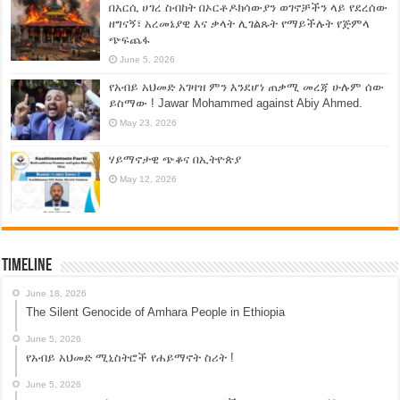
በአርሲ ሀገረ ስብከት በኦርቶዶክሳውያን ወገኖቻችን ላይ የደረሰው
ዘግናኝ፣ አረመኔያዊ እና ቃላት ሊገልጹት የማይችሉት የጅምላ
ጭፍጨፋ
June 5, 2026
የአብይ አህመድ አገዛዝ ምን እንደሆነ ጠቃሚ መረጃ ሁሉም ሰው
ይስማው ! Jawar Mohammed against Abiy Ahmed.
May 23, 2026
ሃይማኖታዊ ጭቆና በኢትዮጵያ
May 12, 2026
Timeline
June 18, 2026
The Silent Genocide of Amhara People in Ethiopia
June 5, 2026
የአብይ አህመድ ሚኒስትሮች የሐይማኖት ስሪት !
June 5, 2026