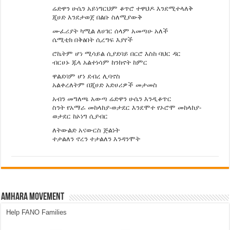
ሬድዋን ሁሴን አይነግርህም ቆጥሮ ተዋህዶ እንደሚተላለቅ
ጂሀድ እንደታወጀ በልቡ ስለሚያውቅ
ሙፈሪያት ካሚል ለሀገር ሰላም አመጣሁ አለች
ሴሚቲክ በቅፅበት ሲረግፍ እያየች
ሮኬትም ሆነ ሚሳይል ሲያደባይ በርሮ እስከ ባህር ዳር
ብርሀኑ ጁላ አልተነሳም ከንክኖት ከምር
ዋልደባም ሆነ ደብረ ሊባኖስ
አልቀረለትም በጂሀድ አድሀሪዎች መታመስ
አብን መግለጫ አውጣ ሬድዋን ሁሴን እንዲቆጥር
ስንት የአማራ መከላከያ-ወታደር እንደሞተ የኦሮሞ መከላከያ-
ወታደር ከኦነግ ሲያብር
ለትውልድ አናውርስ ጅልነት
ተታልለን ኖረን ተታልለን እንዳንሞት
Amhara Movement
Help FANO Families