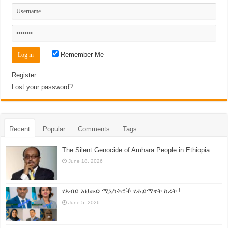
Remember Me
Register
Lost your password?
Recent
Popular
Comments
Tags
The Silent Genocide of Amhara People in Ethiopia
June 18, 2026
የአብይ አህመድ ሚኒስትሮች የሐይማኖት ስሪት !
June 5, 2026