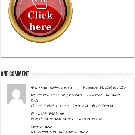
One comment
ሞአ አንበሳ ዘእምነገደ ይሁዳ
November 14, 2020 at 3:32 pm
አንድም የገዳ ኦሮሞ ልዩ ኃይል በትግራይ አልሞተም እስከአሁን
ድረስ
የትላንቱ ተዋህዶ የዛሬው ተከፋፍሎ እርስ በእራሱ ሲጫረስ
ምን አይነት ጅልነት ነው
መመኘት ኦሮሞህዴድ ኦሮሞነግን እንዲያስመታው
ኦሮሞነግ ከሌለ
አብይን ማን ሊደርስለት ባልደራስ ከአየለ