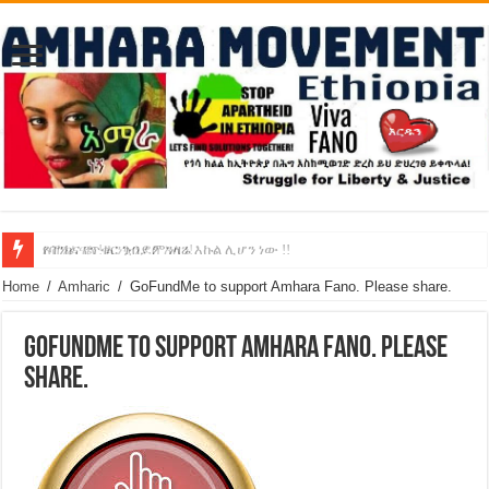
የባንክና የጥቁር ገብያ ምንዛሬ እኩል ሊሆን ነው !!
አሸንፈናል ! እንኳን ደስ አለን!
Home
/
Amharic
/
GoFundMe to support Amhara Fano. Please share.
GoFundMe to support Amhara Fano. Please
share.