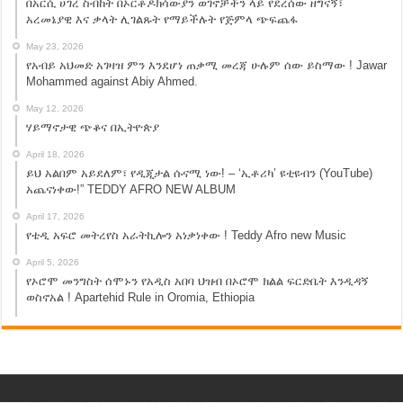
በአርሲ ሀገረ ስብከት በኦርቶዶክሳውያን ወገኖቻችን ላይ የደረሰው ዘግናኝ፣
አረመኔያዊ እና ቃላት ሊገልጹት የማይችሉት የጅምላ ጭፍጨፋ
May 23, 2026
የአብይ አህመድ አገዛዝ ምን እንደሆነ ጠቃሚ መረጃ ሁሉም ሰው ይስማው ! Jawar
Mohammed against Abiy Ahmed.
May 12, 2026
ሃይማኖታዊ ጭቆና በኢትዮጵያ
April 18, 2026
ይህ አልበም አይደለም፣ የዲጂታል ሱናሚ ነው! – ‘ኢቶሪካ’ ዩቲዩብን (YouTube)
አጨናነቀው!” TEDDY AFRO NEW ALBUM
April 17, 2026
የቴዲ አፍሮ መትረየስ አራትኪሎን አነቃነቀው ! Teddy Afro new Music
April 5, 2026
የኦሮሞ መንግስት ሰሞኑን የአዲስ አበባ ህዝብ በኦሮሞ ክልል ፍርድቤት እንዲዳኝ
ወስኖአል ! Apartehid Rule in Oromia, Ethiopia