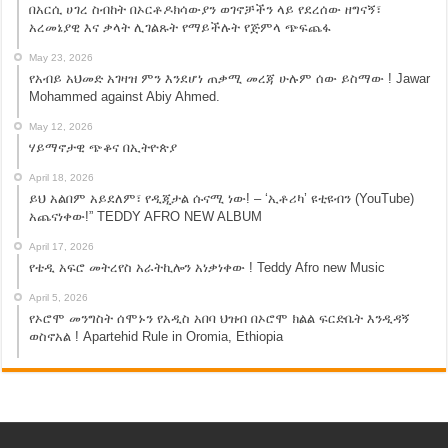
በአርሲ ሀገረ ስብከት በኦርቶዶክሳውያን ወገኖቻችን ላይ የደረሰው ዘግናኝ፣
አረመኔያዊ እና ቃላት ሊገልጹት የማይችሉት የጅምላ ጭፍጨፋ
May 23, 2026
የአብይ አህመድ አገዛዝ ምን እንደሆነ ጠቃሚ መረጃ ሁሉም ሰው ይስማው ! Jawar
Mohammed against Abiy Ahmed.
May 12, 2026
ሃይማኖታዊ ጭቆና በኢትዮጵያ
April 18, 2026
ይህ አልበም አይደለም፣ የዲጂታል ሱናሚ ነው! – ‘ኢቶሪካ’ ዩቲዩብን (YouTube)
አጨናነቀው!” TEDDY AFRO NEW ALBUM
April 17, 2026
የቴዲ አፍሮ መትረየስ አራትኪሎን አነቃነቀው ! Teddy Afro new Music
April 5, 2026
የኦሮሞ መንግስት ሰሞኑን የአዲስ አበባ ህዝብ በኦሮሞ ክልል ፍርድቤት እንዲዳኝ
ወስኖአል ! Apartehid Rule in Oromia, Ethiopia