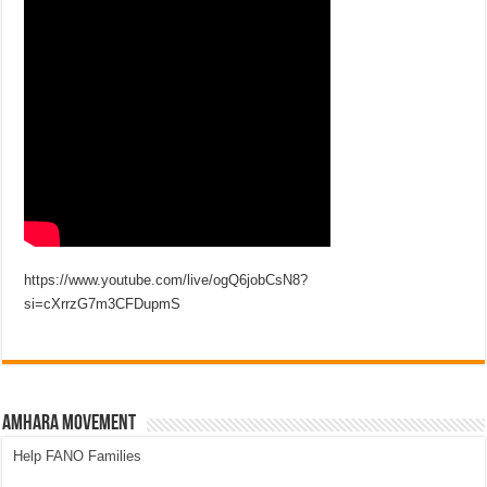
https://www.youtube.com/live/ogQ6jobCsN8?
si=cXrrzG7m3CFDupmS
Amhara Movement
Help FANO Families