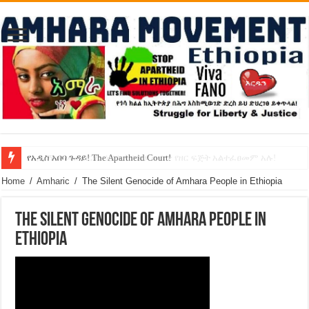
የኢዜማው መሪ ብርሃኑ ነጋ ኢትዮጵያ ውስጥ የዘር ፍጅት አልተፈፀመም አሉ!
የአዲስ አበባ ጉዳይ! The Apartheid Court!
Home
/
Amharic
/
The Silent Genocide of Amhara People in Ethiopia
The Silent Genocide of Amhara People in
Ethiopia