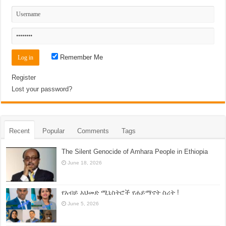
Remember Me
Register
Lost your password?
Recent
Popular
Comments
Tags
The Silent Genocide of Amhara People in Ethiopia
June 18, 2026
የአብይ አህመድ ሚኒስትሮች የሐይማኖት ስሪት !
June 5, 2026