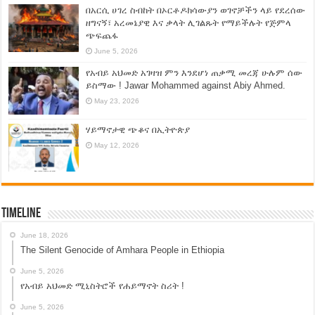
በአርሲ ሀገረ ስብከት በኦርቶዶክሳውያን ወገኖቻችን ላይ የደረሰው
ዘግናኝ፣ አረመኔያዊ እና ቃላት ሊገልጹት የማይችሉት የጅምላ
ጭፍጨፋ
June 5, 2026
የአብይ አህመድ አገዛዝ ምን እንደሆነ ጠቃሚ መረጃ ሁሉም ሰው
ይስማው ! Jawar Mohammed against Abiy Ahmed.
May 23, 2026
ሃይማኖታዊ ጭቆና በኢትዮጵያ
May 12, 2026
Timeline
June 18, 2026
The Silent Genocide of Amhara People in Ethiopia
June 5, 2026
የአብይ አህመድ ሚኒስትሮች የሐይማኖት ስሪት !
June 5, 2026