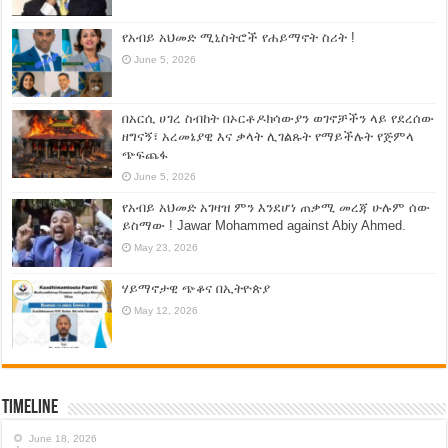
የአብይ አህመድ ሚኒስትሮች የሐይማኖት ስሪት !
June 5, 2026
በአርሲ ሀገረ ስብከት በኦርቶዶክሳውያን ወገኖቻችን ላይ የደረሰው
ዘግናኝ፣ አረመኔያዊ እና ቃላት ሊገልጹት የማይችሉት የጅምላ
ጭፍጨፋ
June 5, 2026
የአብይ አህመድ አገዛዝ ምን እንደሆነ ጠቃሚ መረጃ ሁሉም ሰው
ይስማው ! Jawar Mohammed against Abiy Ahmed.
May 23, 2026
ሃይማኖታዊ ጭቆና በኢትዮጵያ
May 12, 2026
Timeline
June 18, 2026