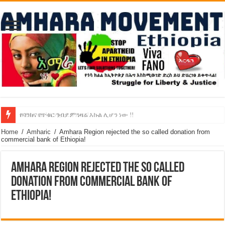
የባንክና የጥቁር ገብያ ምንዛሬ እኩል ሊሆን ነው !!
አሸንፈናል ! እንኳን ደስ አለን!
Home
/
Amharic
/
Amhara Region rejected the so called donation from
commercial bank of Ethiopia!
Amhara Region rejected the so called
donation from commercial bank of
Ethiopia!