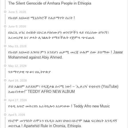
The Silent Genocide of Amhara People in Ethiopia
June 5, 2026
የአብይ አህመድ ሚኒስትሮች የሐይማኖት ስሪት !
June 5, 2026
በአርሲ ሀገረ ስብከት በኦርቶዶክሳውያን ወገኖቻችን ላይ የደረሰው ዘግናኝ፣
አረመኔያዊ እና ቃላት ሊገልጹት የማይችሉት የጅምላ ጭፍጨፋ
May 23, 2026
የአብይ አህመድ አገዛዝ ምን እንደሆነ ጠቃሚ መረጃ ሁሉም ሰው ይስማው ! Jawar
Mohammed against Abiy Ahmed.
May 12, 2026
ሃይማኖታዊ ጭቆና በኢትዮጵያ
April 18, 2026
ይህ አልበም አይደለም፣ የዲጂታል ሱናሚ ነው! – ‘ኢቶሪካ’ ዩቲዩብን (YouTube)
አጨናነቀው!” TEDDY AFRO NEW ALBUM
April 17, 2026
የቴዲ አፍሮ መትረየስ አራትኪሎን አነቃነቀው ! Teddy Afro new Music
April 5, 2026
የኦሮሞ መንግስት ሰሞኑን የአዲስ አበባ ህዝብ በኦሮሞ ክልል ፍርድቤት እንዲዳኝ
ወስኖአል ! Apartehid Rule in Oromia, Ethiopia