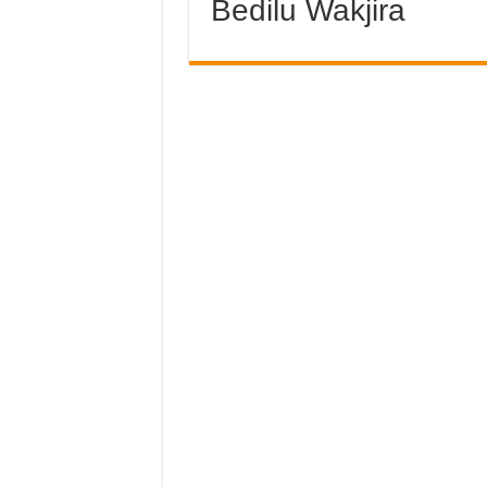
Bedilu Wakjira
ከነገ ሠኞ ጀምሮ የስራ ማቆም
አጣዬን አወደሟት !
በአራት የፖለቲካ ፓርቲዎች መ
ምርጫችን ወይ ተያይዞ መኖር 
በኢትዮጵያ መንግስትና ግለሰቦች
አገር ማለት ምን ማለት ነው ?
Please Listen !
ኦነግ ሽኔን ያቋቋመው አብይ 
ኦነግ ሸኔ የኦህዴድ ብልፅግና ወ
ፋና ብሮድካስቲንግ እና ዋል
ኬሪያ ኢብራሂም ተፈታች:: እ
የአብን እጩ ተወዳዳሪዎች በጥ
ለአማራ ባንክ ምዝገባ !
ዘመን አይሽሬ ስህተት !