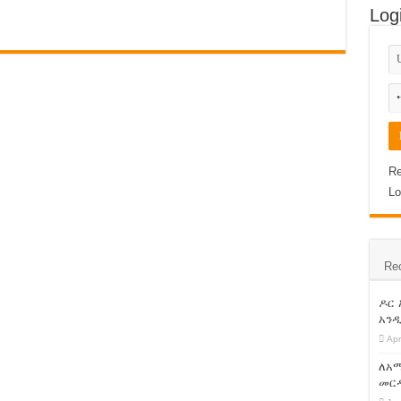
Log
 አድማ! ጥብቅ ማሳሰብያ !!
ከካል የተደረገ የመጀመሪያ ዙር የምርጫ ክርክር!
ወይ ተያይዞ መጥፋት ብቻ ነው ! አማራ ፋኖ!
 ላይ ክስ ሊጀመር ነው !!!
??
Re
Lo
አህመድ ነው:: የደህነቱ ሹም አቶ አያሌው መንገሻ ይናገራሉ!
ታደራዊ ክንፍ ነው !
Re
ታ ኢንፎርሜሽን ብሄራዊ ጣቢያው ኢቲቪ አልተገኙም!
ነ ስብሐት ነጋም ሊፈቱ ይችላሉ ! ጉድ ስሙ !
ዶር
አንዲ
ቂቱ እነዚህ ናቸው!!!
Apr
ለአማ
መርዳ