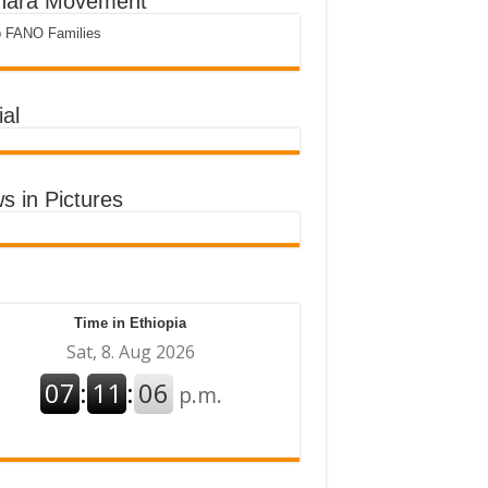
ara Movement
p FANO Families
al
s in Pictures
Time in Ethiopia