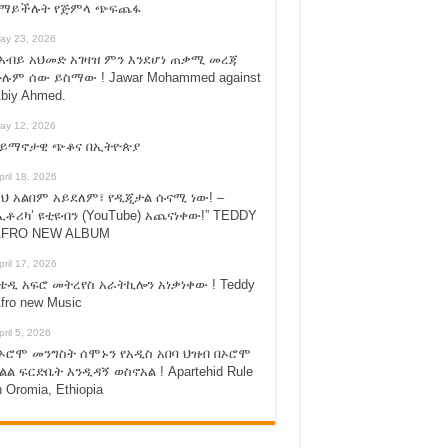
የማይችሉት የጅምላ ጭፍጨፋ
ay 23, 2026
አብይ አህመድ አገዛዝ ምን እንደሆነ ጠቃሚ መረጃ
ሉም ሰው ይስማው ! Jawar Mohammed against
biy Ahmed.
ay 12, 2026
ሃይማኖታዊ ጭቆና በኢትዮጵያ
pril 18, 2026
ህ አልበም አይደለም፣ የዲጂታል ሱናሚ ነው! –
ኢቶሪካ’ ዩቲዩብን (YouTube) አጨናነቀው!” TEDDY
FRO NEW ALBUM
pril 17, 2026
ቴዲ አፍሮ መትረየስ አራትኪሎን አነቃነቀው ! Teddy
fro new Music
pril 5, 2026
ኦሮሞ መንግስት ሰሞኑን የአዲስ አበባ ህዝብ በኦሮሞ
ልል ፍርድቤት እንዲዳኝ ወስኖአል ! Apartehid Rule
n Oromia, Ethiopia