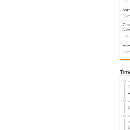
Jun
 !
አብን
ን ማዳን ኢትዮጵያን ማዳን ነው!
May
ፍ ዛሬ በአዲስ አበባ ተመልከቱ !
Geno
Niga
አገዛዝ በኢትዮጵያ ላይ እየፈጸመው ያለው ወረራ!
May
 ድጋፍ እንዲወጣ ማድረግ?
መውረ
May
on’s Dictatorship !
ንዲመለስ ተደረገ!
Tim
ይት መድረክ እነሆ ! እንዳይቀሩ !
J
T
E
መድ ስልጣናቸውን ይልቀቁ! የ13 ተቋማት ጥያቄ!
J
የ
 ! የአብይ አህመድን ኦሮሙማ አስተዳደር ተዋወቁት!
J
በ
 – አቶ ተክሌ ይሻው !
የ