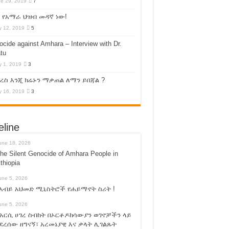
e 29, 2019
7
 የአማራ ህዝብ መዳኛ ነው!
 12, 2019
5
cide against Amhara – Interview with Dr.
tu
 1, 2019
3
ስ እንጂ ክሬኑን ማቃጠል ለማን ይበጃል ?
 16, 2019
3
eline
une 18, 2026
he Silent Genocide of Amhara People in
thiopia
une 5, 2026
አብይ አህመድ ሚኒስትሮች የሐይማኖት ስሪት !
une 5, 2026
አርሲ ሀገረ ስብከት በኦርቶዶክሳውያን ወገኖቻችን ላይ
ደረሰው ዘግናኝ፣ አረመኔያዊ እና ቃላት ሊገልጹት