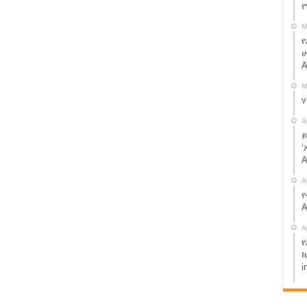
ኢትዮጵያ የፍትህ ተቋም
M
ህመድ ነው – የሱዳን ጀነራል
የ
ሁ
A
ወድቃለች፡፡
M
ተከራካሪና አለኝታ አረፈ !
ርያቸዉን ሰብረናል ያለው ስብሐት ነጋ ተያዘ !
A
ይ
ሆናለህ ያለቺው ሰውዬ ታሪክ !
‘
A
A
ስማ!! share.
የ
A
ሞ ክልል እየገባች ነው:: አብይ አህመድ ይሄን አያውቅም? share!
A
 ቅኝ ገዢዎች ናቸው” ጄ/ ብርሃኑ ጁላ
የ
ንዲለቁ ተጠየቁ።
ክ
i
! መተከልንም ሆነ ወለጋን የሚያስተዳድረው የብልጽግና ፓርቲ ነው።
ረከብ ነው? የታገልነው ለዚህ ነው? ጉድ ተመልከቱ::