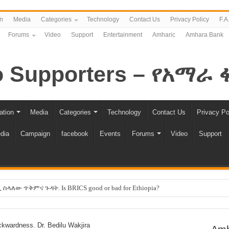
n
Media
Categories
Technology
Contact Us
Privacy Policy
F.A
Forums
Video
Support
Entertainment
Amharic
Amhara Bank
ation
Media
Categories
Technology
Contact Us
Privacy Po
dia
Campaign
facebook
Events
Forums
Video
Support
ለው ጥቅምና ጉዳት. Is BRICS good or bad for Ethiopia?
 -ሽመልስ አብዲሳ
እኩል ሊሆን ነው !!
kwardness. Dr. Bedilu Wakjira