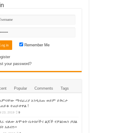
in
Remember Me
gister
st your password?
cent
Popular
Comments
Tags
 አምባቸው ማብራሪያ አንዲሰጡ ወይም ይቅርታ
ጠይቁ ተጠይቀዋል !
il 23, 2019
9
ራ ብለው ለሞቱት ቤተሰቦችና ልጆች የቻልነዉን ያህል
ት አለብን።