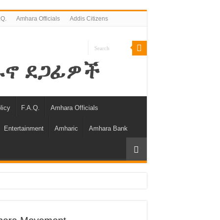
.Q.
Amhara Officials
Addis Citizens
licy
F.A.Q.
Amhara Officials
Entertainment
Amharic
Amhara Bank