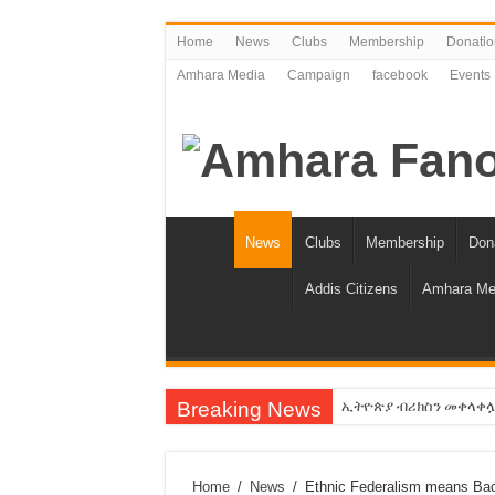
Home
News
Clubs
Membership
Donatio
Amhara Media
Campaign
facebook
Events
News
Clubs
Membership
Don
Addis Citizens
Amhara Me
Breaking News
ኢትዮጵያ ብሪክስን መቀላቀሏ ስላ
የአማራን ቁጥር እንቀንሳለን!
የባንክና የጥቁር ገብያ ምንዛሬ 
Home
/
News
/
Ethnic Federalism means Bac