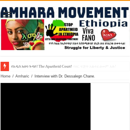
የኢዜማው መሪ ብርሃኑ ነጋ ኢትዮጵያ ውስጥ የዘር ፍጅት አልተፈፀመም አሉ!
የአዲስ አበባ ጉዳይ! The Apartheid Court!
Home
/
Amharic
/
Interview with Dr. Dessalegn Chane.