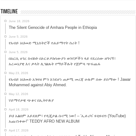
Timeline
June 18, 2026
The Silent Genocide of Amhara People in Ethiopia
June 5, 2026
የአብይ አህመድ ሚኒስትሮች የሐይማኖት ስሪት !
June 5, 2026
በአርሲ ሀገረ ስብከት በኦርቶዶክሳውያን ወገኖቻችን ላይ የደረሰው ዘግናኝ፣
አረመኔያዊ እና ቃላት ሊገልጹት የማይችሉት የጅምላ ጭፍጨፋ
May 23, 2026
የአብይ አህመድ አገዛዝ ምን እንደሆነ ጠቃሚ መረጃ ሁሉም ሰው ይስማው ! Jawar
Mohammed against Abiy Ahmed.
May 12, 2026
ሃይማኖታዊ ጭቆና በኢትዮጵያ
April 18, 2026
ይህ አልበም አይደለም፣ የዲጂታል ሱናሚ ነው! – ‘ኢቶሪካ’ ዩቲዩብን (YouTube)
አጨናነቀው!” TEDDY AFRO NEW ALBUM
April 17, 2026