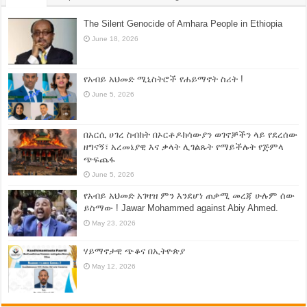
The Silent Genocide of Amhara People in Ethiopia
June 18, 2026
የአብይ አህመድ ሚኒስትሮች የሐይማኖት ስሪት !
June 5, 2026
በአርሲ ሀገረ ስብከት በኦርቶዶክሳውያን ወገኖቻችን ላይ የደረሰው
ዘግናኝ፣ አረመኔያዊ እና ቃላት ሊገልጹት የማይችሉት የጅምላ
ጭፍጨፋ
June 5, 2026
የአብይ አህመድ አገዛዝ ምን እንደሆነ ጠቃሚ መረጃ ሁሉም ሰው
ይስማው ! Jawar Mohammed against Abiy Ahmed.
May 23, 2026
ሃይማኖታዊ ጭቆና በኢትዮጵያ
May 12, 2026