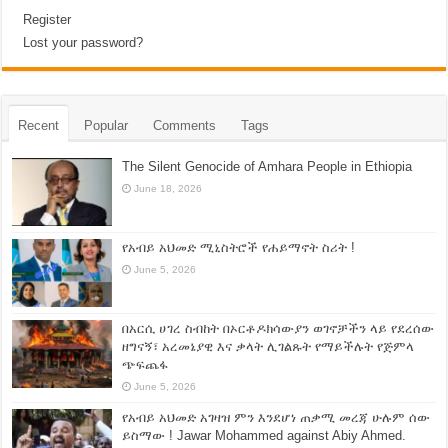
Register
Lost your password?
Recent
Popular
Comments
Tags
The Silent Genocide of Amhara People in Ethiopia
June 18, 2026
የአብይ አህመድ ሚኒስትሮች የሐይማኖት ስሪት !
June 5, 2026
በአርሲ ሀገረ ስብከት በኦርቶዶክሳውያን ወገኖቻችን ላይ የደረሰው
ዘግናኝ፣ አረመኔያዊ እና ቃላት ሊገልጹት የማይችሉት የጅምላ
ጭፍጨፋ
June 5, 2026
የአብይ አህመድ አገዛዝ ምን እንደሆነ ጠቃሚ መረጃ ሁሉም ሰው
ይስማው ! Jawar Mohammed against Abiy Ahmed.