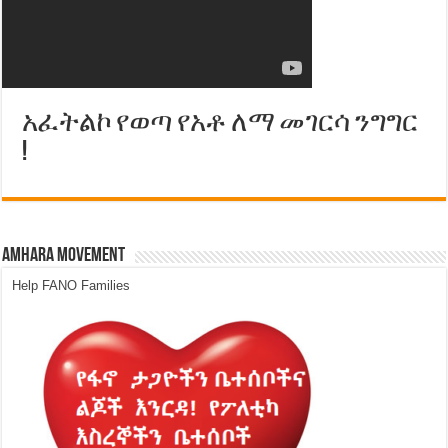
አፈትልኮ የወጣ የአቶ ለማ መገርሳ ንግግር
!
Amhara Movement
Help FANO Families