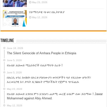
May 23, 2026
ሃይማኖታዊ ጭቆና በኢትዮጵያ
May 12, 2026
Timeline
June 18, 2026
The Silent Genocide of Amhara People in Ethiopia
June 5, 2026
የአብይ አህመድ ሚኒስትሮች የሐይማኖት ስሪት !
June 5, 2026
በአርሲ ሀገረ ስብከት በኦርቶዶክሳውያን ወገኖቻችን ላይ የደረሰው ዘግናኝ፣
አረመኔያዊ እና ቃላት ሊገልጹት የማይችሉት የጅምላ ጭፍጨፋ
May 23, 2026
የአብይ አህመድ አገዛዝ ምን እንደሆነ ጠቃሚ መረጃ ሁሉም ሰው ይስማው ! Jawar
Mohammed against Abiy Ahmed.
May 12, 2026