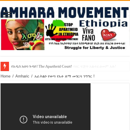
የኢዜማው መሪ ብርሃኑ ነጋ ኢትዮጵያ ውስጥ የዘር ፍጅት አልተፈፀመም አሉ!
የአዲስ አበባ ጉዳይ! The Apartheid Court!
Home
/
Amharic
/
አፈትልኮ የወጣ የአቶ ለማ መገርሳ ንግግር !