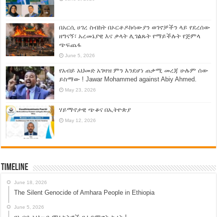
በአርሲ ሀገረ ስብከት በኦርቶዶክሳውያን ወገኖቻችን ላይ የደረሰው
ዘግናኝ፣ አረመኔያዊ እና ቃላት ሊገልጹት የማይችሉት የጅምላ
ጭፍጨፋ
June 5, 2026
የአብይ አህመድ አገዛዝ ምን እንደሆነ ጠቃሚ መረጃ ሁሉም ሰው
ይስማው ! Jawar Mohammed against Abiy Ahmed.
May 23, 2026
ሃይማኖታዊ ጭቆና በኢትዮጵያ
May 12, 2026
Timeline
June 18, 2026
The Silent Genocide of Amhara People in Ethiopia
June 5, 2026