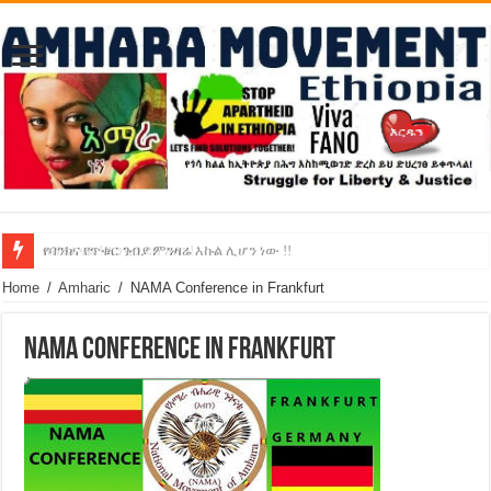
የባንክና የጥቁር ገብያ ምንዛሬ እኩል ሊሆን ነው !!
አሸንፈናል ! እንኳን ደስ አለን!
Home
/
Amharic
/
NAMA Conference in Frankfurt
NAMA Conference in Frankfurt