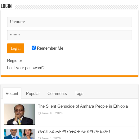
Login
Remember Me
Register
Lost your password?
Recent
Popular
Comments
Tags
The Silent Genocide of Amhara People in Ethiopia
June 18, 2026
የአብይ አህመድ ሚኒስትሮች የሐይማኖት ስሪት !
June 5, 2026