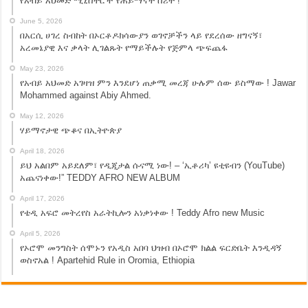
የአብይ አህመድ ሚኒስትሮች የሐይማኖት ስሪት !
June 5, 2026
በአርሲ ሀገረ ስብከት በኦርቶዶክሳውያን ወገኖቻችን ላይ የደረሰው ዘግናኝ፣
አረመኔያዊ እና ቃላት ሊገልጹት የማይችሉት የጅምላ ጭፍጨፋ
May 23, 2026
የአብይ አህመድ አገዛዝ ምን እንደሆነ ጠቃሚ መረጃ ሁሉም ሰው ይስማው ! Jawar
Mohammed against Abiy Ahmed.
May 12, 2026
ሃይማኖታዊ ጭቆና በኢትዮጵያ
April 18, 2026
ይህ አልበም አይደለም፣ የዲጂታል ሱናሚ ነው! – ‘ኢቶሪካ’ ዩቲዩብን (YouTube)
አጨናነቀው!” TEDDY AFRO NEW ALBUM
April 17, 2026
የቴዲ አፍሮ መትረየስ አራትኪሎን አነቃነቀው ! Teddy Afro new Music
April 5, 2026
የኦሮሞ መንግስት ሰሞኑን የአዲስ አበባ ህዝብ በኦሮሞ ክልል ፍርድቤት እንዲዳኝ
ወስኖአል ! Apartehid Rule in Oromia, Ethiopia