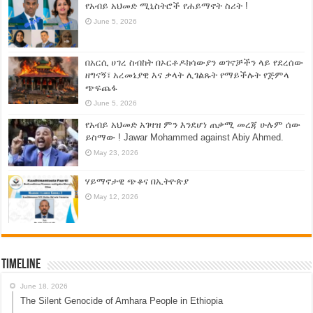
የአብይ አህመድ ሚኒስትሮች የሐይማኖት ስሪት !
June 5, 2026
በአርሲ ሀገረ ስብከት በኦርቶዶክሳውያን ወገኖቻችን ላይ የደረሰው
ዘግናኝ፣ አረመኔያዊ እና ቃላት ሊገልጹት የማይችሉት የጅምላ
ጭፍጨፋ
June 5, 2026
የአብይ አህመድ አገዛዝ ምን እንደሆነ ጠቃሚ መረጃ ሁሉም ሰው
ይስማው ! Jawar Mohammed against Abiy Ahmed.
May 23, 2026
ሃይማኖታዊ ጭቆና በኢትዮጵያ
May 12, 2026
Timeline
June 18, 2026
The Silent Genocide of Amhara People in Ethiopia