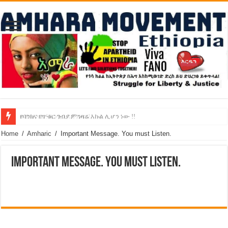
የባንክና የጥቁር ገብያ ምንዛሬ እኩል ሊሆን ነው !!
አሸንፈናል ! እንኳን ደስ አለን!
Home
/
Amharic
/
Important Message. You must Listen.
Important Message. You must Listen.