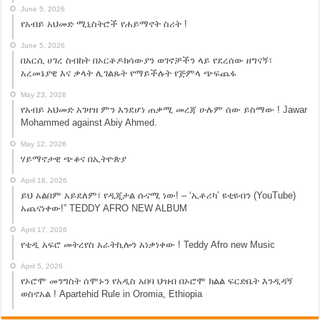
June 5, 2026
የአብይ አህመድ ሚኒስትሮች የሐይማኖት ስሪት !
June 5, 2026
በአርሲ ሀገረ ስብከት በኦርቶዶክሳውያን ወገኖቻችን ላይ የደረሰው ዘግናኝ፣
አረመኔያዊ እና ቃላት ሊገልጹት የማይችሉት የጅምላ ጭፍጨፋ
May 23, 2026
የአብይ አህመድ አገዛዝ ምን እንደሆነ ጠቃሚ መረጃ ሁሉም ሰው ይስማው ! Jawar
Mohammed against Abiy Ahmed.
May 12, 2026
ሃይማኖታዊ ጭቆና በኢትዮጵያ
April 18, 2026
ይህ አልበም አይደለም፣ የዲጂታል ሱናሚ ነው! – ‘ኢቶሪካ’ ዩቲዩብን (YouTube)
አጨናነቀው!” TEDDY AFRO NEW ALBUM
April 17, 2026
የቴዲ አፍሮ መትረየስ አራትኪሎን አነቃነቀው ! Teddy Afro new Music
April 5, 2026
የኦሮሞ መንግስት ሰሞኑን የአዲስ አበባ ህዝብ በኦሮሞ ክልል ፍርድቤት እንዲዳኝ
ወስኖአል ! Apartehid Rule in Oromia, Ethiopia