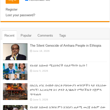
Register
Lost your password?
Recent
Popular
Comments
Tags
The Silent Genocide of Amhara People in Ethiopia
June 18, 2026
የአብይ አህመድ ሚኒስትሮች የሐይማኖት ስሪት !
June 5, 2026
በአርሲ ሀገረ ስብከት በኦርቶዶክሳውያን ወገኖቻችን ላይ የደረሰው
ዘግናኝ፣ አረመኔያዊ እና ቃላት ሊገልጹት የማይችሉት የጅምላ
ጭፍጨፋ
June 5, 2026
የአብይ አህመድ አገዛዝ ምን እንደሆነ ጠቃሚ መረጃ ሁሉም ሰው