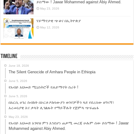
ይስማው ! Jawar Mohammed against Abiy Ahmed.
May 23, 2026
ሃይማኖታዊ ጭቆና በኢትዮጵያ
May 12, 2026
Timeline
June 18, 2026
The Silent Genocide of Amhara People in Ethiopia
June 5, 2026
የአብይ አህመድ ሚኒስትሮች የሐይማኖት ስሪት !
June 5, 2026
በአርሲ ሀገረ ስብከት በኦርቶዶክሳውያን ወገኖቻችን ላይ የደረሰው ዘግናኝ፣
አረመኔያዊ እና ቃላት ሊገልጹት የማይችሉት የጅምላ ጭፍጨፋ
May 23, 2026
የአብይ አህመድ አገዛዝ ምን እንደሆነ ጠቃሚ መረጃ ሁሉም ሰው ይስማው ! Jawar
Mohammed against Abiy Ahmed.