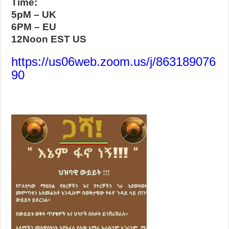
Time:
5pM – UK
6PM – EU
12Noon EST US
https://us06web.zoom.us/j/863189076
90