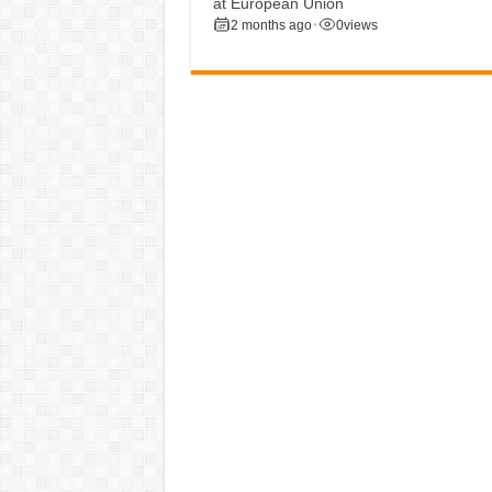
at European Union
2 months ago
•
0
views