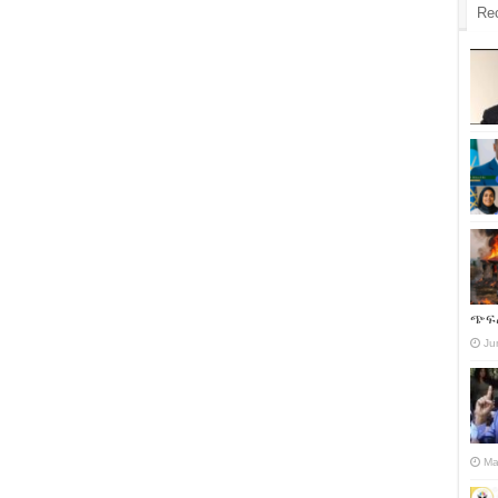
Re
ጭፍ
Ju
Ma