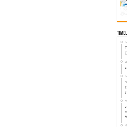
Timel
J
T
E
J
የ
J
በ
የ
M
የ
ሁ
A
M