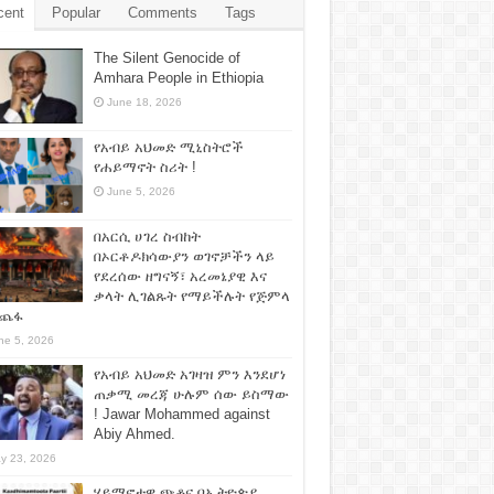
cent
Popular
Comments
Tags
The Silent Genocide of
Amhara People in Ethiopia
June 18, 2026
የአብይ አህመድ ሚኒስትሮች
የሐይማኖት ስሪት !
June 5, 2026
በአርሲ ሀገረ ስብከት
በኦርቶዶክሳውያን ወገኖቻችን ላይ
የደረሰው ዘግናኝ፣ አረመኔያዊ እና
ቃላት ሊገልጹት የማይችሉት የጅምላ
ጨፋ
ne 5, 2026
የአብይ አህመድ አገዛዝ ምን እንደሆነ
ጠቃሚ መረጃ ሁሉም ሰው ይስማው
! Jawar Mohammed against
Abiy Ahmed.
y 23, 2026
ሃይማኖታዊ ጭቆና በኢትዮጵያ