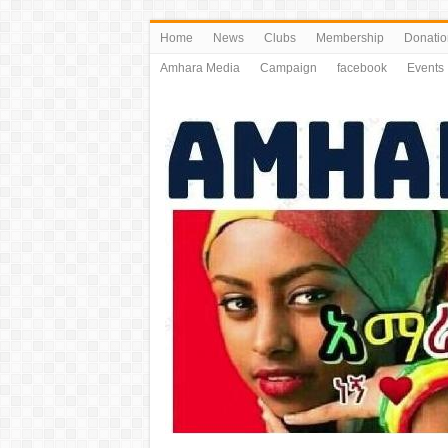
Home
News
Clubs
Membership
Donatio
Amhara Media
Campaign
facebook
Events