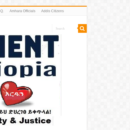
.Q.
Amhara Officials
Addis Citizens