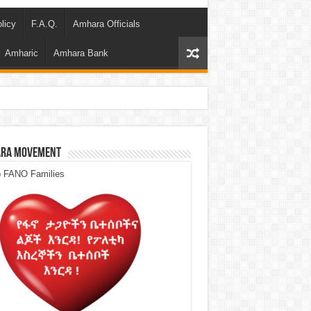
licy
F.A.Q.
Amhara Officials
Amharic
Amhara Bank
ra Movement
p FANO Families