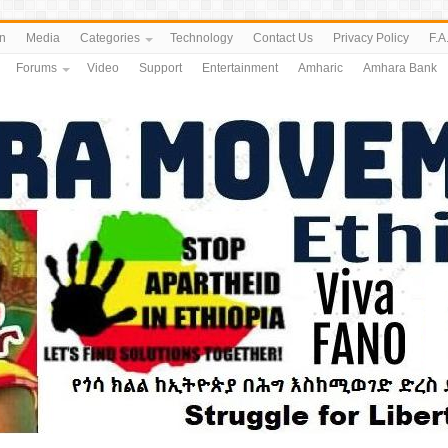
n
Media
Categories
Technology
Contact Us
Privacy Policy
F.A
Forums
Video
Support
Entertainment
Amharic
Amhara Bank