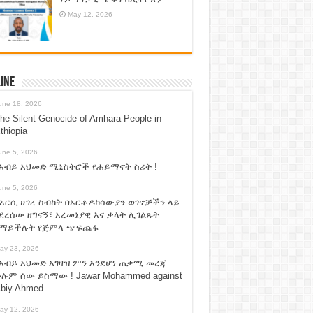
May 12, 2026
ine
une 18, 2026
he Silent Genocide of Amhara People in
thiopia
une 5, 2026
አብይ አህመድ ሚኒስትሮች የሐይማኖት ስሪት !
une 5, 2026
አርሲ ሀገረ ስብከት በኦርቶዶክሳውያን ወገኖቻችን ላይ
ደረሰው ዘግናኝ፣ አረመኔያዊ እና ቃላት ሊገልጹት
የማይችሉት የጅምላ ጭፍጨፋ
ay 23, 2026
አብይ አህመድ አገዛዝ ምን እንደሆነ ጠቃሚ መረጃ
ሉም ሰው ይስማው ! Jawar Mohammed against
biy Ahmed.
ay 12, 2026