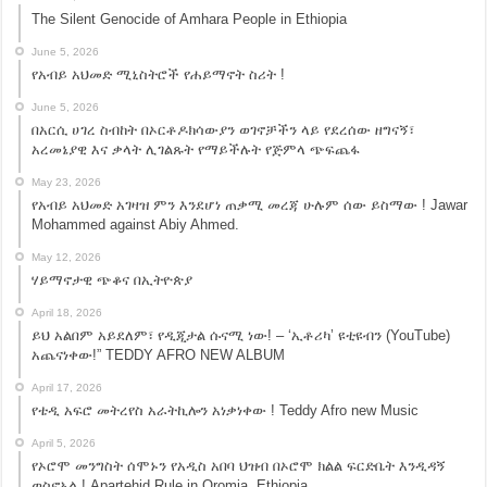
The Silent Genocide of Amhara People in Ethiopia
June 5, 2026
የአብይ አህመድ ሚኒስትሮች የሐይማኖት ስሪት !
June 5, 2026
በአርሲ ሀገረ ስብከት በኦርቶዶክሳውያን ወገኖቻችን ላይ የደረሰው ዘግናኝ፣
አረመኔያዊ እና ቃላት ሊገልጹት የማይችሉት የጅምላ ጭፍጨፋ
May 23, 2026
የአብይ አህመድ አገዛዝ ምን እንደሆነ ጠቃሚ መረጃ ሁሉም ሰው ይስማው ! Jawar
Mohammed against Abiy Ahmed.
May 12, 2026
ሃይማኖታዊ ጭቆና በኢትዮጵያ
April 18, 2026
ይህ አልበም አይደለም፣ የዲጂታል ሱናሚ ነው! – ‘ኢቶሪካ’ ዩቲዩብን (YouTube)
አጨናነቀው!” TEDDY AFRO NEW ALBUM
April 17, 2026
የቴዲ አፍሮ መትረየስ አራትኪሎን አነቃነቀው ! Teddy Afro new Music
April 5, 2026
የኦሮሞ መንግስት ሰሞኑን የአዲስ አበባ ህዝብ በኦሮሞ ክልል ፍርድቤት እንዲዳኝ
ወስኖአል ! Apartehid Rule in Oromia, Ethiopia