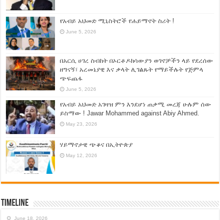
የአብይ አህመድ ሚኒስትሮች የሐይማኖት ስሪት !
June 5, 2026
በአርሲ ሀገረ ስብከት በኦርቶዶክሳውያን ወገኖቻችን ላይ የደረሰው
ዘግናኝ፣ አረመኔያዊ እና ቃላት ሊገልጹት የማይችሉት የጅምላ
ጭፍጨፋ
June 5, 2026
የአብይ አህመድ አገዛዝ ምን እንደሆነ ጠቃሚ መረጃ ሁሉም ሰው
ይስማው ! Jawar Mohammed against Abiy Ahmed.
May 23, 2026
ሃይማኖታዊ ጭቆና በኢትዮጵያ
May 12, 2026
Timeline
June 18, 2026