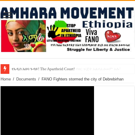
የኢዜማው መሪ ብርሃኑ ነጋ ኢትዮጵያ ውስጥ የዘር ፍጅት አልተፈፀመም አሉ!
የአዲስ አበባ ጉዳይ! The Apartheid Court!
Home
/
Documents
/
FANO Fighters stormed the city of Debrebirhan