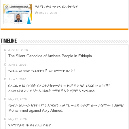
ሃይማኖታዊ ጭቆና በኢትዮጵያ
May 12, 2026
Timeline
June 18, 2026
The Silent Genocide of Amhara People in Ethiopia
June 5, 2026
የአብይ አህመድ ሚኒስትሮች የሐይማኖት ስሪት !
June 5, 2026
በአርሲ ሀገረ ስብከት በኦርቶዶክሳውያን ወገኖቻችን ላይ የደረሰው ዘግናኝ፣
አረመኔያዊ እና ቃላት ሊገልጹት የማይችሉት የጅምላ ጭፍጨፋ
May 23, 2026
የአብይ አህመድ አገዛዝ ምን እንደሆነ ጠቃሚ መረጃ ሁሉም ሰው ይስማው ! Jawar
Mohammed against Abiy Ahmed.
May 12, 2026
ሃይማኖታዊ ጭቆና በኢትዮጵያ