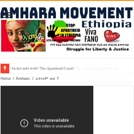
የኢዜማው መሪ ብርሃኑ ነጋ ኢትዮጵያ ውስጥ የዘር ፍጅት አልተፈፀመም አሉ!
የአዲስ አበባ ጉዳይ! The Apartheid Court!
Home
/
Amharic
/
አትነሳም ወይ ?