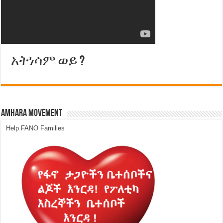
አትነሳም ወይ ?
Amhara Movement
Help FANO Families