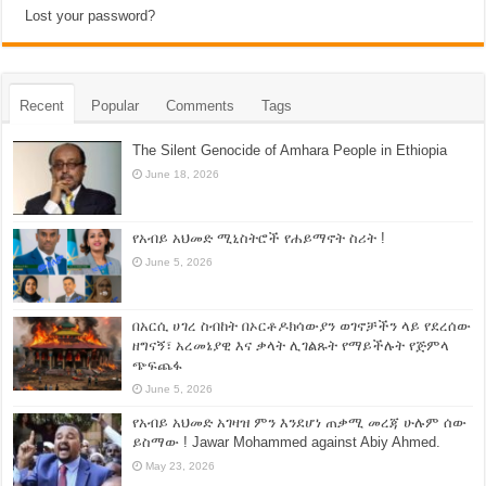
Lost your password?
Recent
Popular
Comments
Tags
The Silent Genocide of Amhara People in Ethiopia
June 18, 2026
የአብይ አህመድ ሚኒስትሮች የሐይማኖት ስሪት !
June 5, 2026
በአርሲ ሀገረ ስብከት በኦርቶዶክሳውያን ወገኖቻችን ላይ የደረሰው
ዘግናኝ፣ አረመኔያዊ እና ቃላት ሊገልጹት የማይችሉት የጅምላ
ጭፍጨፋ
June 5, 2026
የአብይ አህመድ አገዛዝ ምን እንደሆነ ጠቃሚ መረጃ ሁሉም ሰው
ይስማው ! Jawar Mohammed against Abiy Ahmed.
May 23, 2026