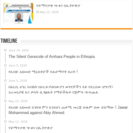
ሃይማኖታዊ ጭቆና በኢትዮጵያ
May 12, 2026
Timeline
June 18, 2026
The Silent Genocide of Amhara People in Ethiopia
June 5, 2026
የአብይ አህመድ ሚኒስትሮች የሐይማኖት ስሪት !
June 5, 2026
በአርሲ ሀገረ ስብከት በኦርቶዶክሳውያን ወገኖቻችን ላይ የደረሰው ዘግናኝ፣
አረመኔያዊ እና ቃላት ሊገልጹት የማይችሉት የጅምላ ጭፍጨፋ
May 23, 2026
የአብይ አህመድ አገዛዝ ምን እንደሆነ ጠቃሚ መረጃ ሁሉም ሰው ይስማው ! Jawar
Mohammed against Abiy Ahmed.
May 12, 2026
ሃይማኖታዊ ጭቆና በኢትዮጵያ