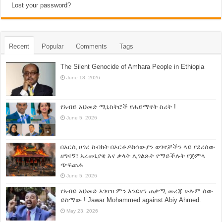
Lost your password?
Recent
Popular
Comments
Tags
The Silent Genocide of Amhara People in Ethiopia
June 18, 2026
የአብይ አህመድ ሚኒስትሮች የሐይማኖት ስሪት !
June 5, 2026
በአርሲ ሀገረ ስብከት በኦርቶዶክሳውያን ወገኖቻችን ላይ የደረሰው
ዘግናኝ፣ አረመኔያዊ እና ቃላት ሊገልጹት የማይችሉት የጅምላ
ጭፍጨፋ
June 5, 2026
የአብይ አህመድ አገዛዝ ምን እንደሆነ ጠቃሚ መረጃ ሁሉም ሰው
ይስማው ! Jawar Mohammed against Abiy Ahmed.
May 23, 2026