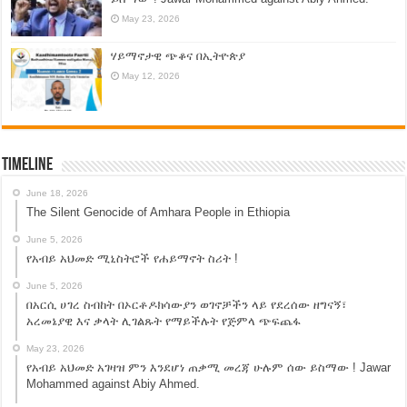
May 23, 2026
ሃይማኖታዊ ጭቆና በኢትዮጵያ
May 12, 2026
Timeline
June 18, 2026
The Silent Genocide of Amhara People in Ethiopia
June 5, 2026
የአብይ አህመድ ሚኒስትሮች የሐይማኖት ስሪት !
June 5, 2026
በአርሲ ሀገረ ስብከት በኦርቶዶክሳውያን ወገኖቻችን ላይ የደረሰው ዘግናኝ፣
አረመኔያዊ እና ቃላት ሊገልጹት የማይችሉት የጅምላ ጭፍጨፋ
May 23, 2026
የአብይ አህመድ አገዛዝ ምን እንደሆነ ጠቃሚ መረጃ ሁሉም ሰው ይስማው ! Jawar
Mohammed against Abiy Ahmed.