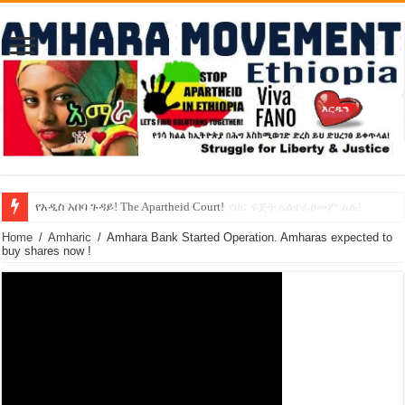
የኢዜማው መሪ ብርሃኑ ነጋ ኢትዮጵያ ውስጥ የዘር ፍጅት አልተፈፀመም አሉ!
የአዲስ አበባ ጉዳይ! The Apartheid Court!
Home
/
Amharic
/
Amhara Bank Started Operation. Amharas expected to
buy shares now !