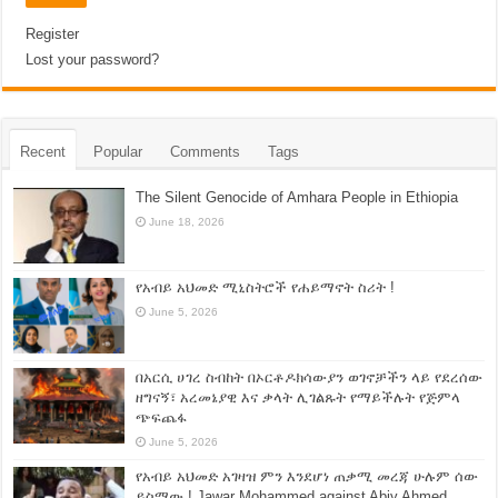
Register
Lost your password?
Recent
Popular
Comments
Tags
The Silent Genocide of Amhara People in Ethiopia
June 18, 2026
የአብይ አህመድ ሚኒስትሮች የሐይማኖት ስሪት !
June 5, 2026
በአርሲ ሀገረ ስብከት በኦርቶዶክሳውያን ወገኖቻችን ላይ የደረሰው
ዘግናኝ፣ አረመኔያዊ እና ቃላት ሊገልጹት የማይችሉት የጅምላ
ጭፍጨፋ
June 5, 2026
የአብይ አህመድ አገዛዝ ምን እንደሆነ ጠቃሚ መረጃ ሁሉም ሰው
ይስማው ! Jawar Mohammed against Abiy Ahmed.