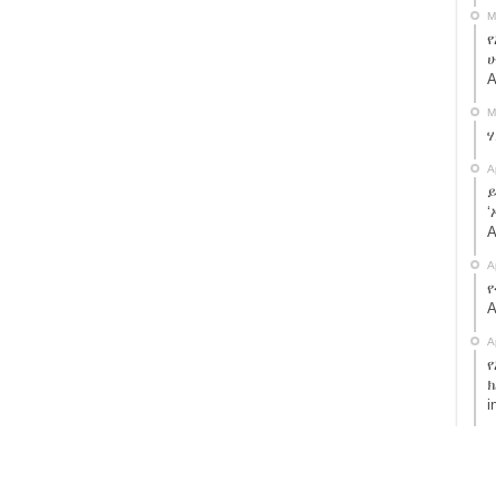
M
የ
ሁ
A
M
A
ይ
‘
A
A
የ
A
A
የ
ክ
i