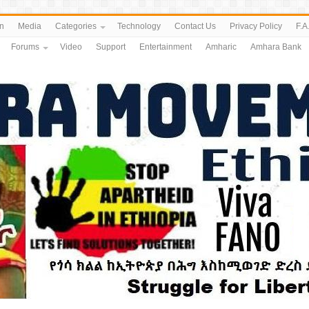
n
Media
Categories
Technology
Contact Us
Privacy Policy
F.A
Forums
Video
Support
Entertainment
Amharic
Amhara Bank