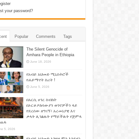
gister
st your password?
cent
Popular
Comments
Tags
The Silent Genocide of
Amhara People in Ethiopia
June 18, 2026
የአብይ አህመድ ሚኒስትሮች
የሐይማኖት ስሪት !
June 5, 2026
በአርሲ ሀገረ ስብከት
በኦርቶዶክሳውያን ወገኖቻችን ላይ
የደረሰው ዘግናኝ፣ አረመኔያዊ እና
ቃላት ሊገልጹት የማይችሉት የጅምላ
ጨፋ
ne 5, 2026
የአብይ አህመድ አገዛዝ ምን እንደሆነ