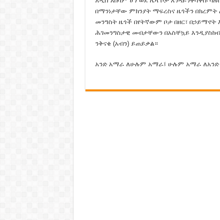
አዲስ አበባም ሆነ ወደ ሌላ ቦታ እንዳይንቀሳቀሱ ባሉ
በማንነታቸው ምክንያት ማፍረስና ዜጎችን በክረምት ለ
መንግስት ዜጎች በየትኛውም ቦታ በዘር፣ በኃይማኖት 
ሕገመንግስታዊ መብታቸውን በአስቸኳይ እንዲያስከብር
ንቅናቄ (አብን) ይጠይቃል።
አንድ አማራ ለሁሉም አማራ፤ ሁሉም አማራ ለአንድ 