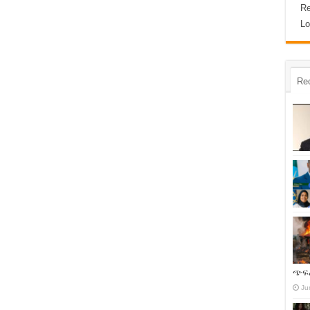
Re
Lo
Re
ጭፍ
Ju