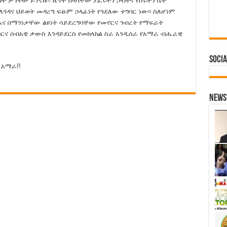
በት ታግተው ይገኛሉ፡፡ ዜጎች በላባቸው ያፈሩትን ኃብትና የሰሩትን ቤት
ጎዳና ህይወት መዳረግ ፍፁም ኃላፊነት የጎደለው ተግባር ነው፡፡ ስለሆነም
እና በማንነታቸው ልዩነት ሳይደረግባቸው የመኖርና ንብረት የማፍራት
ና ሰብአዊ ቃውስ እንዳይደርስ የመከላከል ስራ እንዲሰራ የአማራ ብሔራዊ
Socia
አማራ!!
News 