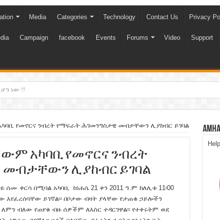
ation
Media
Categories
Technology
Contact Us
Privacy Po
dia
Campaign
facebook
Events
Forums
Video
Support
ሆን ነው !!
አካባቢ የመኖርና ንብረት የማፍራት ሕገመንግስታዊ መብታቸውን ሊያከብር ይገባል
Amha
Hel
ኛውም አካባቢ የመኖርና ንብረት
 መብታቸውን ሊያከብር ይገባል
 ሰሙ ቀርሳ በሚባል አካባቢ ከነሐሴ 21 ቀን 2011 ዓ.ም ከለሊቱ 11፡00
 እየፈረሰባቸው ይገኛል፡፡ በቦታው ብዛት ያላቸው የታጠቁ ኃይሎችን
 ለምን ብለው የጠየቁ ብዙ ሰዎችም ለእስር ተዳርገዋል፡፡ የተቀሩትም ወደ