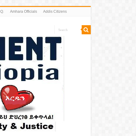
.Q.
Amhara Officials
Addis Citizens