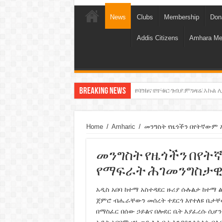
News
Clubs
Membership
Don
Addis Citizens
Amhara Me
Breaking News
የባንክና የጥቁር ገብያ ምንዛሬ እኩል ሊ
አሸንፈናል ! እንኳን ደስ አለን!
Home
/
Amharic
/
መንግስት የዜጎችን በየትኛውም 
መንግስት የዜጎችን በየት
የማፍራት ሕገመንግስታዊ
አዲስ አበባ ከተማ አስተዳደር ዙሪያ ሱሉልታ ከተማ ልዬ
ጀምሮ ብሔራቸውን መሰረት ተደርጎ እየተለዩ ቤታቸው
በማስፈር በሰው ኃይልና በሎደር ቤት እያፈረሱ ሲሆን