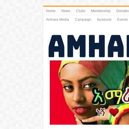
Home
News
Clubs
Membership
Donatio
Amhara Media
Campaign
facebook
Events