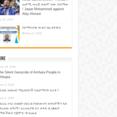
ጠቃሚ መረጃ ሁሉም ሰው ይስማው
! Jawar Mohammed against
Abiy Ahmed.
y 23, 2026
ሃይማኖታዊ ጭቆና በኢትዮጵያ
May 12, 2026
ine
une 18, 2026
he Silent Genocide of Amhara People in
thiopia
une 5, 2026
አብይ አህመድ ሚኒስትሮች የሐይማኖት ስሪት !
une 5, 2026
አርሲ ሀገረ ስብከት በኦርቶዶክሳውያን ወገኖቻችን ላይ
ደረሰው ዘግናኝ፣ አረመኔያዊ እና ቃላት ሊገልጹት
የማይችሉት የጅምላ ጭፍጨፋ