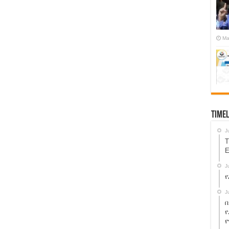
Ma
Timel
J
T
E
J
የ
J
በ
የ