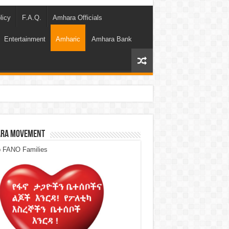
licy
F.A.Q.
Amhara Officials
Entertainment
Amharic
Amhara Bank
ra Movement
p FANO Families