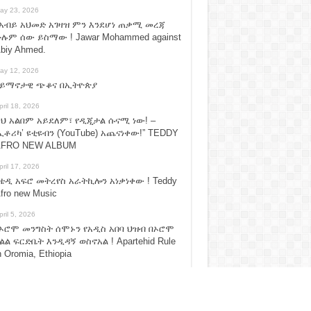
ay 23, 2026
አብይ አህመድ አገዛዝ ምን እንደሆነ ጠቃሚ መረጃ
ሉም ሰው ይስማው ! Jawar Mohammed against
biy Ahmed.
ay 12, 2026
ሃይማኖታዊ ጭቆና በኢትዮጵያ
pril 18, 2026
ህ አልበም አይደለም፣ የዲጂታል ሱናሚ ነው! –
ኢቶሪካ’ ዩቲዩብን (YouTube) አጨናነቀው!” TEDDY
FRO NEW ALBUM
pril 17, 2026
ቴዲ አፍሮ መትረየስ አራትኪሎን አነቃነቀው ! Teddy
fro new Music
pril 5, 2026
ኦሮሞ መንግስት ሰሞኑን የአዲስ አበባ ህዝብ በኦሮሞ
ልል ፍርድቤት እንዲዳኝ ወስኖአል ! Apartehid Rule
n Oromia, Ethiopia