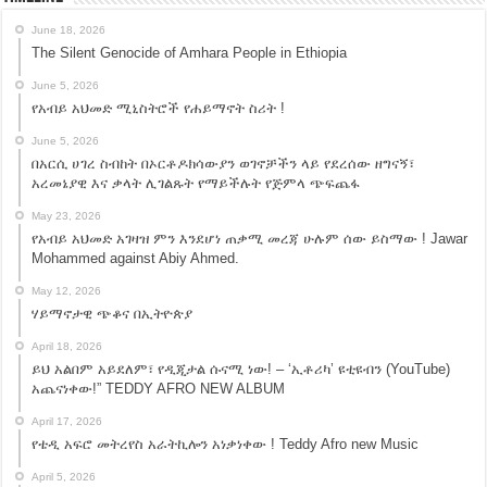
June 18, 2026
The Silent Genocide of Amhara People in Ethiopia
June 5, 2026
የአብይ አህመድ ሚኒስትሮች የሐይማኖት ስሪት !
June 5, 2026
በአርሲ ሀገረ ስብከት በኦርቶዶክሳውያን ወገኖቻችን ላይ የደረሰው ዘግናኝ፣
አረመኔያዊ እና ቃላት ሊገልጹት የማይችሉት የጅምላ ጭፍጨፋ
May 23, 2026
የአብይ አህመድ አገዛዝ ምን እንደሆነ ጠቃሚ መረጃ ሁሉም ሰው ይስማው ! Jawar
Mohammed against Abiy Ahmed.
May 12, 2026
ሃይማኖታዊ ጭቆና በኢትዮጵያ
April 18, 2026
ይህ አልበም አይደለም፣ የዲጂታል ሱናሚ ነው! – ‘ኢቶሪካ’ ዩቲዩብን (YouTube)
አጨናነቀው!” TEDDY AFRO NEW ALBUM
April 17, 2026
የቴዲ አፍሮ መትረየስ አራትኪሎን አነቃነቀው ! Teddy Afro new Music
April 5, 2026