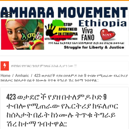
የባንክና የጥቁር ገብያ ምንዛሬ እኩል ሊሆን ነው !!
አሸንፈናል ! እንኳን ደስ አለን!
Home
/
Amharic
/
423 ወታደሮች የያዘ በተለምዶ ኮድ 9 ተብሎ የሚጠራው የኤርትሪያ
ክፍለጦር ከሰኣታት በፊት ከነሙሉ ትጥቁ ትግራይ ሽረ ከተማ ገብተዋል::
423 ወታደሮች የያዘ በተለምዶ ኮድ 9
ተብሎ የሚጠራው የኤርትሪያ ክፍለጦር
ከሰኣታት በፊት ከነሙሉ ትጥቁ ትግራይ
ሽረ ከተማ ገብተዋል::