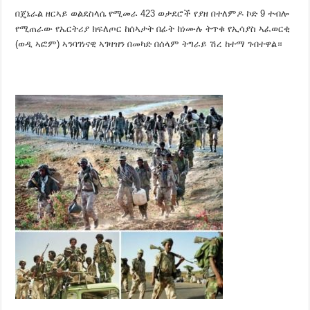
በጄኔራል ዘርኣይ ወልደስላሴ የሚመራ 423 ወታደሮች የያዘ በተለምዶ ኮድ 9 ተብሎ
የሚጠራው የኤርትሪያ ክፍለጦር ከሰኣታት በፊት ከነሙሉ ትጥቁ የኢሳያስ ኣፈወርቂ
(ወዲ ኣፎም) ኣንባገነናዊ ኣገዛዝን በመካድ በሰላም ትግራይ ሽረ ከተማ ገብተዋል።