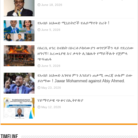
June 18, 2026
የአብይ አህመድ ሚኒስትሮች የሐይማኖት ስሪት !
June 5, 2026
በአርሲ ሀገረ ስብከት በኦርቶዶክሳውያን ወገኖቻችን ላይ የደረሰው
ዘግናኝ፣ አረመኔያዊ እና ቃላት ሊገልጹት የማይችሉት የጅምላ
ጭፍጨፋ
June 5, 2026
የአብይ አህመድ አገዛዝ ምን እንደሆነ ጠቃሚ መረጃ ሁሉም ሰው
ይስማው ! Jawar Mohammed against Abiy Ahmed.
May 23, 2026
ሃይማኖታዊ ጭቆና በኢትዮጵያ
May 12, 2026
Timeline