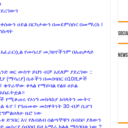
ን
share.
ያደረገውን
 !
ቀሳቀሰውን ሀይል በርካታውን በመደምሰስና በመማረክ ፤
ንብ አፈነዳለሁ ያለችው እስከዛሬ ለምን አልተከሰሰችም?
ስከዳት
Socia
 ማነው? ጉድ ስሙ ! Hiber Radio
ስቱ ይቀየር ያሉ በኦሮምያ መንግስት ተከሰሱ !
ች አፈራርሷል የመሳሪያ መጋዘኖችንም በአጠቃላይ
ድ ስሙ!
News 
– Report
አንድ ወር ውስጥ ይህን ብቻ አደለም ያደረገው ::
ሚያ (ማሳሪያ) ቤቶችን በመሰባበር በ10ሺዎች
 ጥብቅ ማሳሰብያ !!
፤ ቁጥራቸው ቀላል የማይባል የልዩ ሀይል
 አስፈትቷል።
ተደረገ የመጀመሪያ ዙር የምርጫ ክርክር!
ዎች የሚቆጠሩ የኦነግ መከላከያ አባላትን ሙትና
ይል ፋኖ ፤ የገጠመው መስዋትነት 30 ብቻ ሲሆን
ይዞ መጥፋት ብቻ ነው ! አማራ ፋኖ!
እደግምልሀለሁ ዜሮ ነው
ስ ሊጀመር ነው !!!
ራቱ ድንበር እና የለብለብ ሰልጣኞቹን ሰብስቦ ያለውን
ባድ መሳሪያ ሰብስቦ ይዞ አማራ ክልል ማስገባቱ ነው ?