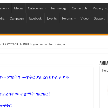
ation
Media
Categories
Technology
Contact Us
Privacy Po
dia
Campaign
facebook
Events
Forums
Video
Support
ና ጉዳት. Is BRICS good or bad for Ethiopia?
ስ አብዲሳ
ሆን ነው !!
Amha
Hel
 የመንግስትን መዋቅር ያፈረሰ ሀይል ታይቶ
ምዕራፍ!
 ውስጥ የዘር ፍጅት አልተፈፀመም አሉ!
 ያፈረሳቸው ተቋማት ዝርዝር !
Court!
 መዋቅር
 ሊቆም አይችልም!