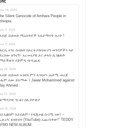
ine
une 18, 2026
he Silent Genocide of Amhara People in
thiopia
une 5, 2026
አብይ አህመድ ሚኒስትሮች የሐይማኖት ስሪት !
une 5, 2026
አርሲ ሀገረ ስብከት በኦርቶዶክሳውያን ወገኖቻችን ላይ
ደረሰው ዘግናኝ፣ አረመኔያዊ እና ቃላት ሊገልጹት
የማይችሉት የጅምላ ጭፍጨፋ
ay 23, 2026
አብይ አህመድ አገዛዝ ምን እንደሆነ ጠቃሚ መረጃ
ሉም ሰው ይስማው ! Jawar Mohammed against
biy Ahmed.
ay 12, 2026
ሃይማኖታዊ ጭቆና በኢትዮጵያ
pril 18, 2026
ህ አልበም አይደለም፣ የዲጂታል ሱናሚ ነው! –
ኢቶሪካ’ ዩቲዩብን (YouTube) አጨናነቀው!” TEDDY
FRO NEW ALBUM