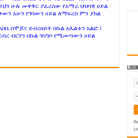
 ይህን ሁሉ መዋቅር ያፈረሰው የአማራ ህዝባዊ ሀይል
ቀውን አሁን የገባውን ሀይል ለማፍረስ ምን ያክል
ነው:: የደህነቱ ሹም አቶ አያሌው መንገሻ ይናገራሉ!
ክንፍ ነው !
 አበቤ በሞጆና ደብረዘይት በኩል አሌልቱን አልፎ ፤
ደብረ ብርሃን በኩል ገስግሶ የሚመጣውን ሀይል
ርሜሽን ብሄራዊ ጣቢያው ኢቲቪ አልተገኙም!
ት ነጋም ሊፈቱ ይችላሉ ! ጉድ ስሙ !
ዚህ ናቸው!!!
Logi
 ኢትዮጵያን ማዳን ነው!
በአዲስ አበባ ተመልከቱ !
 በኢትዮጵያ ላይ እየፈጸመው ያለው ወረራ!
Re
እንዲወጣ ማድረግ?
Lo