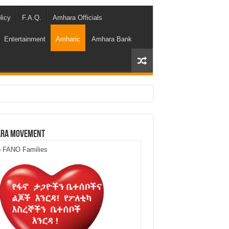
licy
F.A.Q.
Amhara Officials
Entertainment
Amharic
Amhara Bank
ra Movement
p FANO Families