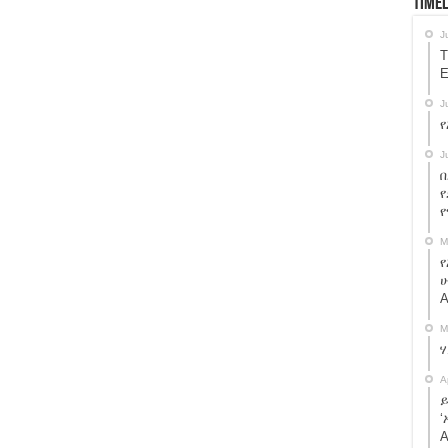
Timel
ያለቺው ሰውዬ ታሪክ !
J
T
E
hare.
J
እየገባች ነው:: አብይ አህመድ ይሄን አያውቅም? share!
የ
ዢዎች ናቸው” ጄ/ ብርሃኑ ጁላ
J
በ
ተጠየቁ።
የ
ከልንም ሆነ ወለጋን የሚያስተዳድረው የብልጽግና ፓርቲ ነው።
M
ው? የታገልነው ለዚህ ነው? ጉድ ተመልከቱ::
የ
ሁ
A
ስም ዝርዝር:: ጭፍጨፋ እስከአሁን አልቆመም!
M
 እናድርግ? አማራ ተደራጅ !
A
ይ
ራ!
‘
A
ንዳአ !