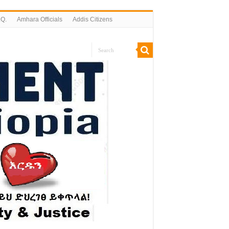
.Q.
Amhara Officials
Addis Citizens