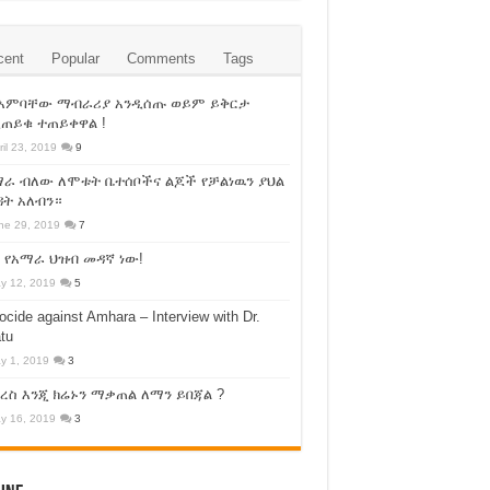
cent
Popular
Comments
Tags
 አምባቸው ማብራሪያ አንዲሰጡ ወይም ይቅርታ
ጠይቁ ተጠይቀዋል !
ril 23, 2019
9
ራ ብለው ለሞቱት ቤተሰቦችና ልጆች የቻልነዉን ያህል
ት አለብን።
ne 29, 2019
7
 የአማራ ህዝብ መዳኛ ነው!
y 12, 2019
5
cide against Amhara – Interview with Dr.
tu
y 1, 2019
3
ስ እንጂ ክሬኑን ማቃጠል ለማን ይበጃል ?
y 16, 2019
3