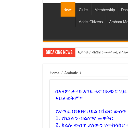
News
Clubs
Membership
Don
Addis Citizens
Amhara Me
Breaking News
ኢትዮጵያ ብሪክስን መቀላቀሏ ስላለው ጥቅም
የአማራን ቁጥር እንቀንሳለን! -ሽመል
የባንክና የጥቁር ገብያ ምንዛሬ እኩል ሊ
Home
/
Amharic
/
አሸንፈናል ! እንኳን ደስ አለን!
አብንን ይምረጡ!
በአለም ታሪክ እንደ ፋኖ በአጭር ጊዜ
አይታወቅም።
የአማራ ባንክ ምስረታ የመጨረሻው 
የኢዜማው መሪ ብርሃኑ ነጋ ኢትዮጵያ
የአማራ ህዝባዊ ሀይል በ1ወር ውስጥ
የአዲስ አበባ ጉዳይ! The Apartheid 
1. የክልሉን ብልፅግና መዋቅር
2. ክልሉ ውስጥ ያለውን የመከላከያ
ኦሮሚያ ዉስጥ የሚካሄደዉ ጀኖሳይድ