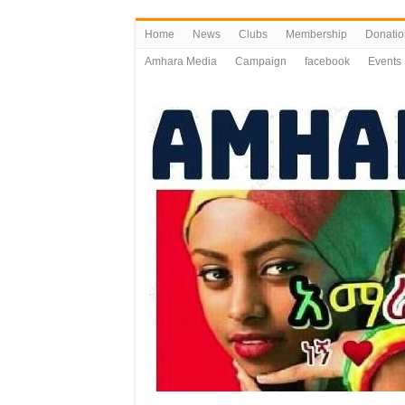
Home
News
Clubs
Membership
Donatio
Amhara Media
Campaign
facebook
Events