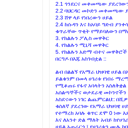
2.1 ጎንደርና መቀመጫው ያደረገው
የአፈ ቅቤው የዐብይ አህመድ ውሸቶች! 
2.2 ባህርዳር መኮድን መቀመጫው 
አማራ ከሆንክ ይሀን ስማ ! ሼር አድርጉ
2.3 ሸዋ ላይ የነበረውን ሀይል
2.4 ከሱዳን እና ከአባይ ግድብ ያን
300 አማራ መሃል የአጥፍቶ ጠፊ ቦ
ቁጥራቸው ጥቂት የማይባለውን በማ
አኖሌ ሀውልትን ማን አሰራው? ኦነግ ሸኔ
3. የክልሉን ፖሊስ መዋቅር
አማራ ለምን ይታረዳል የጎሳ ህገመንግ
4. የክልሉን ሚኒሻ መዋቅር
5. የክልሉን አድማ ብተና መዋቅሮ
115ሺህ ብር ያወጣው በሬ ታሪክ:: ጉ
በርግዶ በእጁ አስገብቷል ::
Amhara Association of America 
ባህርዳር ጉደኛ የተቃውሞ ሰልፍ
ልብ በልልኝ የአማራ ህዝባዊ ሀይል በ
ይልቁንም በመላ ሀገሪቱ የነበሩ ማረ
ከነገ ሠኞ ጀምሮ የስራ ማቆም አድማ!
የሚቆጠሩ የፋኖ አባላትን አስለቅቋል 
አጣዬን አወደሟት !
አሰልጣኞችና ወታደራዊ መኮንኖችን
በአራት የፖለቲካ ፓርቲዎች መከካል የ
አስደናውን ነገር ልጨምርልህ:: በሺ
ቁስለኛ ያደረገው የአማራ ህዝባዊ ሀ
ምርጫችን ወይ ተያይዞ መኖር ወይ ተያ
የተማረከ አባሉ ቁጥር ደሞ 0 ነው 
በኢትዮጵያ መንግስትና ግለሰቦች ላይ ክ
እና ለአንተ ድል ማለት አብይ ከየሀገ
አገር ማለት ምን ማለት ነው ???
ሀይል አጠራርጎ ፤ የሀገሪቱን ሙሉ ከ