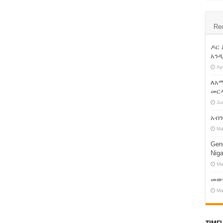
ctatorship !
Re
 ተደረገ!
ረክ እነሆ ! እንዳይቀሩ !
ዶር
አንዲ
Ap
ጣናቸውን ይልቀቁ! የ13 ተቋማት ጥያቄ!
ለአማ
መርዳ
Ju
አብይ አህመድን ኦሮሙማ አስተዳደር ተዋወቁት!
አብን
ተክሌ ይሻው !
Ma
 የፍትህ ተቋም
Geno
Niga
ው – የሱዳን ጀነራል
Ma
መውረ
፡፡
Ma
ና አለኝታ አረፈ !
 ሰብረናል ያለው ስብሐት ነጋ ተያዘ !