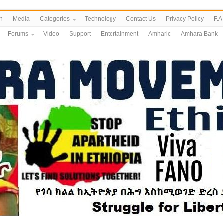
n
Media
Categories
Technology
Contact Us
Privacy Policy
F.A
Forums
Video
Support
Entertainment
Amharic
Amhara Bank