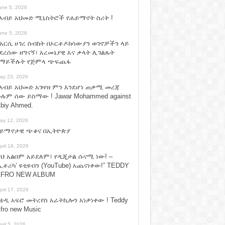
une 5, 2026
አብይ አህመድ ሚኒስትሮች የሐይማኖት ስሪት !
une 5, 2026
አርሲ ሀገረ ስብከት በኦርቶዶክሳውያን ወገኖቻችን ላይ
ደረሰው ዘግናኝ፣ አረመኔያዊ እና ቃላት ሊገልጹት
የማይችሉት የጅምላ ጭፍጨፋ
ay 23, 2026
አብይ አህመድ አገዛዝ ምን እንደሆነ ጠቃሚ መረጃ
ሉም ሰው ይስማው ! Jawar Mohammed against
biy Ahmed.
ay 12, 2026
ሃይማኖታዊ ጭቆና በኢትዮጵያ
pril 18, 2026
ህ አልበም አይደለም፣ የዲጂታል ሱናሚ ነው! –
ኢቶሪካ’ ዩቲዩብን (YouTube) አጨናነቀው!” TEDDY
FRO NEW ALBUM
pril 17, 2026
ቴዲ አፍሮ መትረየስ አራትኪሎን አነቃነቀው ! Teddy
fro new Music
pril 5, 2026