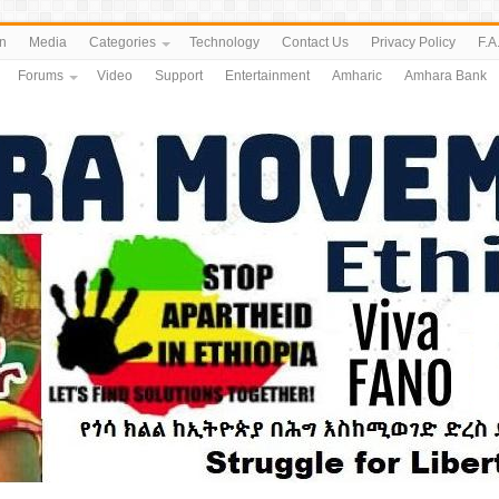
n
Media
Categories
Technology
Contact Us
Privacy Policy
F.A
Forums
Video
Support
Entertainment
Amharic
Amhara Bank