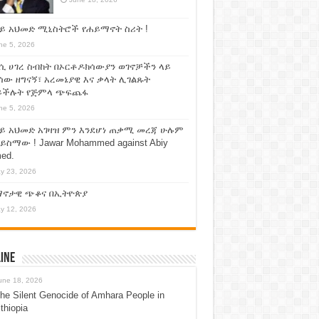
ይ አህመድ ሚኒስትሮች የሐይማኖት ስሪት !
ne 5, 2026
ሲ ሀገረ ስብከት በኦርቶዶክሳውያን ወገኖቻችን ላይ
ሰው ዘግናኝ፣ አረመኔያዊ እና ቃላት ሊገልጹት
ይችሉት የጅምላ ጭፍጨፋ
ne 5, 2026
ይ አህመድ አገዛዝ ምን እንደሆነ ጠቃሚ መረጃ ሁሉም
ይስማው ! Jawar Mohammed against Abiy
ed.
y 23, 2026
ማኖታዊ ጭቆና በኢትዮጵያ
y 12, 2026
ine
une 18, 2026
he Silent Genocide of Amhara People in
thiopia