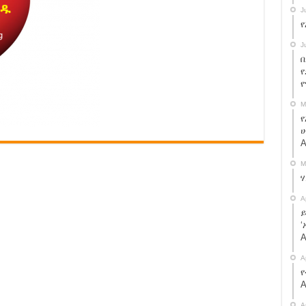
J
የ
J
በ
የ
M
የ
ሁ
A
M
A
ይ
‘
A
A
የ
A
A