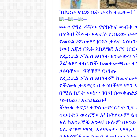
“በልደታ ፍርድ ቤት ታሪክ ተፈፀመ! ”
▸▸▸ « የግራ ዳኛው የዋስትና መብ
በፍትህ ችሎት አዳራሽ የነበረው ታዳ
የመሀል ዳኛውም (በእነ ታላቁ እስክንድ
ነው) አጁን በአፉ አስደግፎ እያየ ነበር
የፌደራል ፖሊስ አባላት ፀጥታውን ነ
24’ቱም ተከሳሾች ከመቀመጫው ተ
ዞሩባቸው! ዳኞቹም ደነገጡ!
የፌደራል ፖሊስ አባላትም ከመቀመጫ
የችሎቱ ታዳሚና ቤተሰቦችም ምን እ
በሚል ስጋት ውስጥ ገባን! በመቀጠል
ጭብጨባ አጨበጨቡ!
ችሎቱ ተናጋ! ቀጥለውም ሶስት ጊዜ አ
ሰውነቴን ወረረኝ። አስከትለውም ልክ 
አለ ከእስረኞቹ አንዱ! ሁሉም በአንድ
አሉ ደግሞ ማነህ አላቸው!? አማራ!
የተከሳሾች ጭብጨባ ቆመ! ፀጥ አለ። 