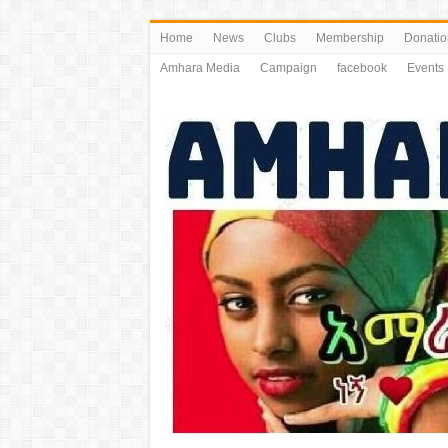
Home
News
Clubs
Membership
Donatio
Amhara Media
Campaign
facebook
Events