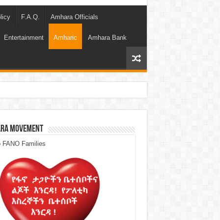
licy
F.A.Q.
Amhara Officials
Entertainment
Amharic
Amhara Bank
ra Movement
p FANO Families