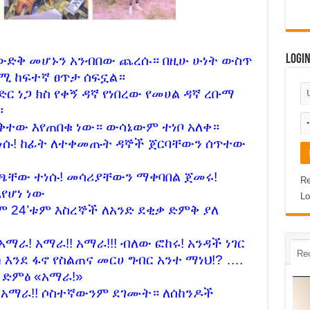
Logi
ቱ ውድቅ መሆኑን አንብበው ጨረሱ። በዚሁ ሁነት ውስጥ
ሚ ከፍተኛ ፀጥታ ሰፍኗል።
ር ነጋ ክስ የቀኝ ዳኛ የነበረው የመሀል ዳኛ ረቡማ
።
ቅተው እየጠበቁ ነው። ውሳኔውም ተነቦ አለቀ።
ነሱ! ከፊት ለተቀመጡት ዳኞች ጀርባቸውን ሰጥተው
ቸው ተነሱ! መሳሪያቸውን ማቀባበል ጀመሩ!
Re
የሆነ ነው
Lo
ም 24’ቱም እስረኞች ለአንድ ደቂቃ ድምቅ ያለ
ማራ! አማራ!! አማራ!!! ብለው ፎከሩ! አንዳች ነገር
Re
እንደ ፋኖ የስልጠና መርሀ ግብር አንተ ማነህ!? ….
 ድምፅ «አማራ!»
! አማራ!! ሶስተኛውንም ደገሙት። ለሰከንዶች
…..