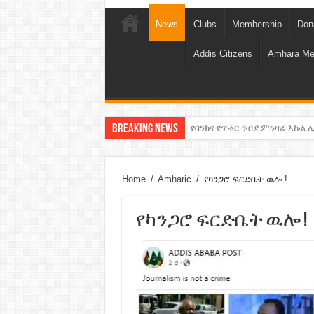
News
Clubs
Membership
Don
Addis Citizens
Amhara Me
Breaking News
የባንክና የጥቁር ገብያ ምንዛሬ እኩል ሊ
አሸንፈናል ! እንኳን ደስ አለን!
Home
/
Amharic
/
የካንጋሮ ፍርድቤት ዉሎ !
የካንጋሮ ፍርድቤት ዉሎ !