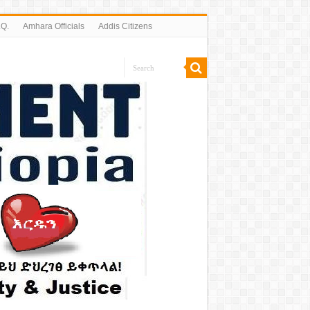
.Q.
Amhara Officials
Addis Citizens