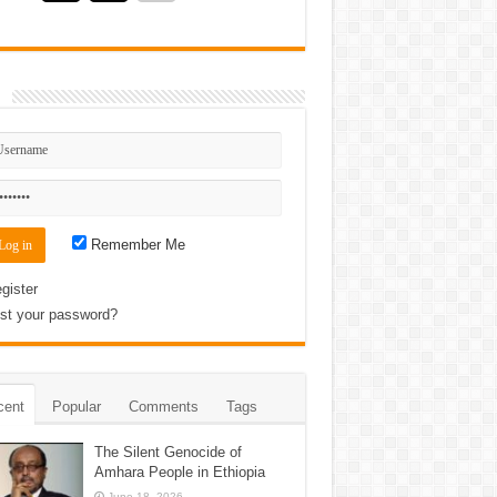
n
Remember Me
gister
st your password?
cent
Popular
Comments
Tags
The Silent Genocide of
Amhara People in Ethiopia
June 18, 2026