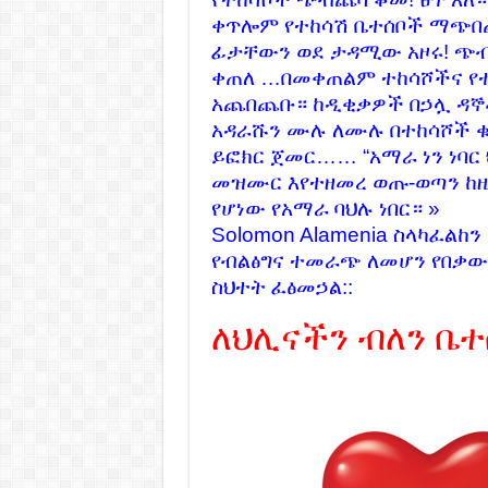
ቀጥሎም የተከሳሽ ቤተሰቦች ማጭበጨ
ፊታቸውን ወደ ታዳሚው አዞሩ! 
ቀጠለ …በመቀጠልም ተከሳሾችና የተ
አጨበጨቡ። ከዲቂቃዎች በኃሏ ዳኞቾ
አዳራሹን ሙሉ ለሙሉ በተከሳሾች ቁ
ይፎክር ጀመር…… “አማራ ነን ነባር
መዝሙር እየተዘመረ ወጡ-ወጣን ከዚ
የሆነው የአማራ ባህሉ ነበር። »
Solomon Alamenia
ስላካፈልከን 
የብልፅግና ተመራጭ ለመሆን የበቃውን
ስህተት ፈፅመኃል::
ለህሊናችን ብለን ቤተ