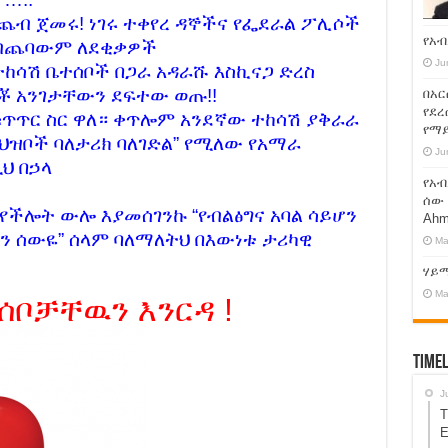
ብ ጀመሩ! ነገሩ ተቀየረ ዳኞችና የፌደራል ፖሊሶች
የአብ
ጭብጨባውም ለደቂቃዎች
Ju
ከሳሽ ቤተሰቦች በጋራ አዳራሹ እስኪናጋ ድረስ
 አንገታቸውን ደፍተው ወጡ!!
በአር
የደረ
ጥጥር ስር ዋለ። ቀጥሎም አንደኛው ተከሳሽ ያቅራራ
የማ
 ህዝቦች ባለታሪክ ባለገድል” የሚለው የአማራ
Ju
ህ በኃላ
የአብ
ሰው 
የችሎት ውሎ እያመሰገንኩ “የብልፅግና አባል ሳይሆን
Ahm
 ሰውዬ” ሰላም ባለማለትህ በእውነቱ ታሪካዊ
Ma
ሃይ
Ma
ሰቦቻቸዉን እንርዳ !
Timel
J
T
E