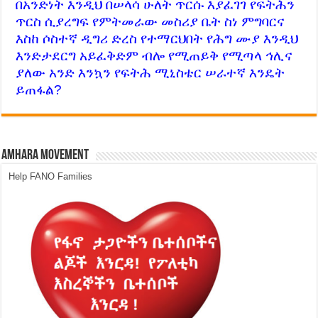
በአንድነት እንዲህ በሠላሳ ሁለት ጥርሱ እያፈገገ የፍትሕን
ጥርስ ሲያረግፍ የምትመራው መስሪያ ቤት ስነ ምግባርና
እስከ ሶስተኛ ዲግሪ ድረስ የተማርህበት የሕግ ሙያ እንዲህ
እንድታደርግ አይፈቅድም ብሎ የሚጠይቅ የሚጣላ ኅሊና
ያለው አንድ እንኳን የፍትሕ ሚኒስቴር ሠራተኛ እንዴት
ይጠፋል?
Amhara Movement
Help FANO Families