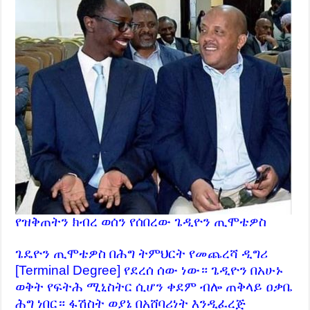
የዝቅጠትን ክብረ ወሰን የሰበረው ጌዲዮን ጢሞቴዎስ
ጌዴዮን ጢሞቴዎስ በሕግ ትምህርት የመጨረሻ ዲግሪ
[Terminal Degree] የደረሰ ሰው ነው። ጌዲዮን በአሁኑ
ወቅት የፍትሕ ሚኒስትር ሲሆን ቀደም ብሎ ጠቅላይ ዐቃቤ
ሕግ ነበር። ፋሽስት ወያኔ በአሸባሪነት እንዲፈረጅ