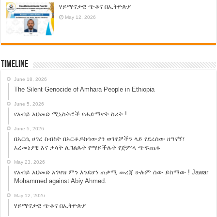
ሃይማኖታዊ ጭቆና በኢትዮጵያ
May 12, 2026
Timeline
June 18, 2026
The Silent Genocide of Amhara People in Ethiopia
June 5, 2026
የአብይ አህመድ ሚኒስትሮች የሐይማኖት ስሪት !
June 5, 2026
በአርሲ ሀገረ ስብከት በኦርቶዶክሳውያን ወገኖቻችን ላይ የደረሰው ዘግናኝ፣
አረመኔያዊ እና ቃላት ሊገልጹት የማይችሉት የጅምላ ጭፍጨፋ
May 23, 2026
የአብይ አህመድ አገዛዝ ምን እንደሆነ ጠቃሚ መረጃ ሁሉም ሰው ይስማው ! Jawar
Mohammed against Abiy Ahmed.
May 12, 2026
ሃይማኖታዊ ጭቆና በኢትዮጵያ