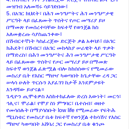
መዝገብ አለመሻሩ ሳይገድበው፤
5. በአገር ክህደት፣ በሕገ መንግሥትና ሕገ መንግሥታዊ
ሥርዓት ላይ በፈጸሙት ጥሰትና የጦር መሣሪያ ይዞ
በማመጽ የመሰረተባቸው ከፍተኛ የወንጀል ክስ
አለመቋረጡ ሳያስጨንቀው፤
በሽብርተኛነት ካስፈረጀው ድርጅት ቃል አቀባይ፤ በአገር
ክሕደት፣ በሽብር፣ በአገር መከላከያ ሠራዊት ላይ ጥቃት
በማድረስ፣ በሕገ መንግሥትና ሕገ መንግሥታዊ ሥርዓት
ላይ በፈጸመው ጥሰትና የጦር መሣሪያ ይዞ በማመጽ
ከፍተኛ ወንጀል ፈጽሟል ብሎ ከከሰሰውና የሚመራው
መስሪያ ቤት የእስር ማዘዣ ካወጣበት ከጌታቸው ረዳ ጋር
ሠላሳ ሁለት ጥርሱን እያፈገገ ከታች እንደምታዩት
እንዳሻው ይሆናል።
ጌዲዮን ጢሞቴዎስ እስከተከፈለው ድረስ እውነት፣ መርኅ፣
ኅሊና፣ ሞራል፣ የሞያ ስነ ምግባር፣ ቤተሰብ፣ ወዘተ
የመሳሰሉት በማያሳስቡት low life የሚመራው የፍትሕ
ሚኒስቴር የመስሪያ ቤቱ ከፍተኛ የወንጀል ተከሳሽና የእስር
ማዘዣ ካወጣበት አሸባሪ ጋር የመስሪያ ቤቱ ቁንጮ