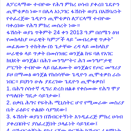
ለፓርላማው ተብዮው የሕግ ምክረ ሀሳብ ያቀረበ ጌዴዮን
ጢሞቴዎስ ነው። በሌላ አነጋገር ፋሽስት ወያኔ በአሸባሪነት
የተፈረጀው ጌዲዮን ጢሞቴዎስ ለፓርላማ ተብዮው
ባቀረበው የሕግ ምክረ መሰረት ነው።
ፋሽስት ወያኔ ጥቅምት 24 ቀን 2013 ዓ.ም በሰሜን ዕዝ
የመከላከያ ሠራዊት ካምፖች ላይ “መብረቃዊ ጥቃት”
መፈጸሙን ተከትሎ በነ ጌታቸው ረዳ ላይ መከላከያ
ሠራዊቱ ላይ ጥቃት በመሰንዘር ወንጀል ከፍ ባለ የአገር
ክህደት ወንጀል፣ በሕገ መንግሥትና ሕገ መንግሥታዊ
ሥርዓት ተብዮው ላይ በፈጸሙት ወንጀልና የጦር መሣሪያ
ይዞ በማመፅ ወንጀል የከሰሳቸው ጌዲዮን ጢሞቴዎስ ራሱ
ነበር። ይህንን ሁሉ ያደረገው ጌዴዮን ጢሞቱዎስ፤
1. በሕግ ሶስተኛ ዲግሪ ድረስ ዘልቆ የቀሰመው የሕግ ሞያ
የጣለበት ግዴታ ሳይገታው፤
2. ዐቃቤ ሕግና የፍትሕ ሚኒስትር ሆኖ የሚመራው መስሪያ
ቤት ራዕይና ተልዕኮ ሳያግደው፤
3. ፋሽስት ወያኔን በሽብርተኝነት እንዲፈረጅ ምክረ ሀሳብ
ያቀረበበትና ያስፈረጀበት ኃላፊነት ሳይገደው፤
4. በሽብርተኝነት ያስፈረጀው ድርጅት ከሽብር ፈጻሚነት