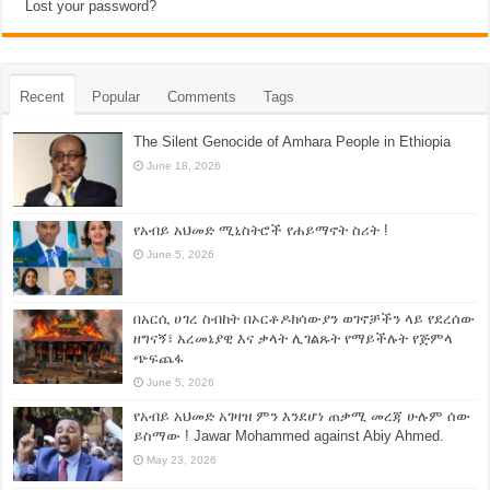
Lost your password?
Recent
Popular
Comments
Tags
The Silent Genocide of Amhara People in Ethiopia
June 18, 2026
የአብይ አህመድ ሚኒስትሮች የሐይማኖት ስሪት !
June 5, 2026
በአርሲ ሀገረ ስብከት በኦርቶዶክሳውያን ወገኖቻችን ላይ የደረሰው
ዘግናኝ፣ አረመኔያዊ እና ቃላት ሊገልጹት የማይችሉት የጅምላ
ጭፍጨፋ
June 5, 2026
የአብይ አህመድ አገዛዝ ምን እንደሆነ ጠቃሚ መረጃ ሁሉም ሰው
ይስማው ! Jawar Mohammed against Abiy Ahmed.
May 23, 2026