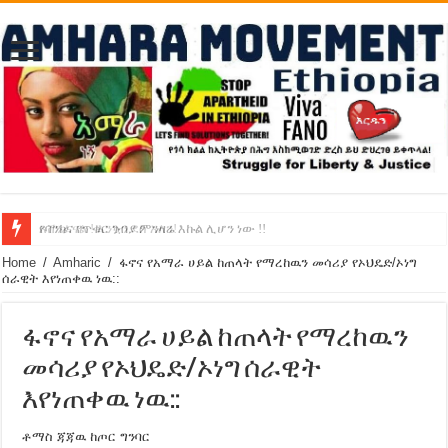
የባንክና የጥቁር ገብያ ምንዛሬ እኩል ሊሆን ነው !!
አሸንፈናል ! እንኳን ደስ አለን!
Home
/
Amharic
/
ፋኖና የአማራ ሀይል ከጠላት የማረከዉን መሳሪያ የኦህዴድ/ኦነግ
ሰራዊት እየነጠቀዉ ነዉ::
ፋኖና የአማራ ሀይል ከጠላት የማረከዉን
መሳሪያ የኦህዴድ/ኦነግ ሰራዊት
እየነጠቀዉ ነዉ::
ቶማስ ጃጃዉ ከጦር ግንባር