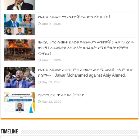
የአብይ አህመድ ሚኒስትሮች የሐይማኖት ስሪት !
June 5, 2026
በአርሲ ሀገረ ስብከት በኦርቶዶክሳውያን ወገኖቻችን ላይ የደረሰው
ዘግናኝ፣ አረመኔያዊ እና ቃላት ሊገልጹት የማይችሉት የጅምላ
ጭፍጨፋ
June 5, 2026
የአብይ አህመድ አገዛዝ ምን እንደሆነ ጠቃሚ መረጃ ሁሉም ሰው
ይስማው ! Jawar Mohammed against Abiy Ahmed.
May 23, 2026
ሃይማኖታዊ ጭቆና በኢትዮጵያ
May 12, 2026
Timeline