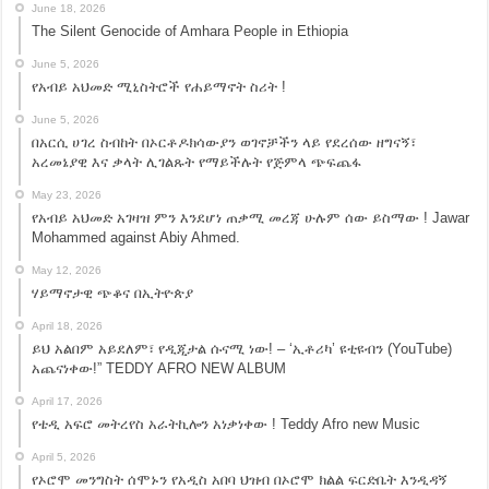
June 18, 2026
The Silent Genocide of Amhara People in Ethiopia
June 5, 2026
የአብይ አህመድ ሚኒስትሮች የሐይማኖት ስሪት !
June 5, 2026
በአርሲ ሀገረ ስብከት በኦርቶዶክሳውያን ወገኖቻችን ላይ የደረሰው ዘግናኝ፣
አረመኔያዊ እና ቃላት ሊገልጹት የማይችሉት የጅምላ ጭፍጨፋ
May 23, 2026
የአብይ አህመድ አገዛዝ ምን እንደሆነ ጠቃሚ መረጃ ሁሉም ሰው ይስማው ! Jawar
Mohammed against Abiy Ahmed.
May 12, 2026
ሃይማኖታዊ ጭቆና በኢትዮጵያ
April 18, 2026
ይህ አልበም አይደለም፣ የዲጂታል ሱናሚ ነው! – ‘ኢቶሪካ’ ዩቲዩብን (YouTube)
አጨናነቀው!” TEDDY AFRO NEW ALBUM
April 17, 2026
የቴዲ አፍሮ መትረየስ አራትኪሎን አነቃነቀው ! Teddy Afro new Music
April 5, 2026
የኦሮሞ መንግስት ሰሞኑን የአዲስ አበባ ህዝብ በኦሮሞ ክልል ፍርድቤት እንዲዳኝ