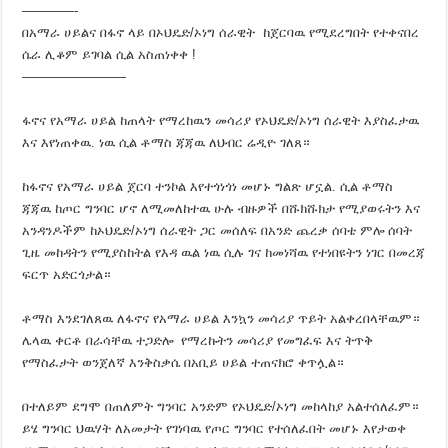
————-
በአማራ ሀይልና በፋኖ ላይ በኦህዴድ/ኦነግ ሰራዊት ከጀርባዉ የሚደረግበት የተቀናበረ
ሴራ ሊቆም ይገባል ሲል አስጠነቀቀ !
————————
ፋኖና የአማራ ሀይል ከጠላት የማረከዉን መሳሪያ የኦህዴድ/ኦነግ ሰራዊት እያስፈታዉ
እና እየነጠቀዉ. ነዉ ሲል ቶማስ ጃጃዉ ለህብር ሬዲዮ ገለጸ።
ከፋኖና የአማራ ሀይል ጀርባ ተንኮል እየተጎነጎነ መሆኑ ግልጽ ሆኗል. ሲል ቶማስ
ጃጃዉ ከጦር ግንባር ሆኖ ለሚመለከተዉ ሁሉ ብዙዎች በሹክሹክታ የሚያወሩትን እና
አንዳንዶችም ከኦህዴድ/ኦነግ ሰራዊት ጋር መሰለፍ በአንድ ጨረቃ ሰባቴ ምሎ ሰባት
ጊዜ መከዳትን የሚያስከትል የእዳ ዉል ነዉ ሲሉ ገና ከመነሻዉ የተነበዩትን ነገር በመረጃ
ፍርጥ አድርጎታል።
ቶማስ እንደገለጸዉ ለፋኖና የአማራ ሀይል እንኳን መሳሪያ ጥይት አልቀረበላቸዉም።
ሌላዉ ቀርቶ በራሳቸዉ ተጋድሎ የማረኩትን መሳሪያ የመግፈፍ እና ትጥቅ
የማስፈታት ወንጀለኛ እንቅስቃሴ በአቢይ ሀይል ተጠናክሮ ቀጥሏል።
በተለይም ደግሞ በጠለምት ግንባር አንድም የኦህዴድ/ኦነግ መከላከያ አልተሰለፈም።
ይሄ ግንባር ህዉሃት ለአመታት የገነባዉ የጦር ግንባር የተሰለፈበት መሆኑ እየታወቀ