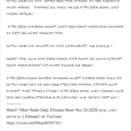
የአማራ ሀይልን እና ፋኖን ብቻዉን በዚህ ግንባር በማሰለፍ ሆን ብሎ ኦህዴድ/ኦነግ
መራሹ መከላከያ. የተቀነባበረ ሴራ እየሰራ ነዉ ሲል ቶማስ ጃጃዉ ለህብር ሬዲዮ
መግለጹ ተዘግቧል።
ቶማስ ጃጃዉ እንደገለጸዉ ከሁሉም አሳዛኙ በዚህ ህዉሃት እስካፍንጫዉ በታጠቀበት
እና እጅግ ብዙ ሰራዊት ባሰለፈበት ግንባር
የአማራ ሀይልና ፋኖ መሳሪያም ሆነ ጥይት አይቀርብለትም. ሲል አብራርቷ ።
በዚህም ግንባር እራሱ ይዞት በገባዉ የተወሰነ ትጥቅ ከጠላት ላይ መሳሪያ ሲማርክም
በአቢይ ትዕዛዝ በኦህዴድ/ ኦነግ ሰራዊት ይነጠቃል ሲል ገልጿል።
ቶማስ ጃጃዉ ለጊዜዉ ከመግለጽ የተቆጠበዉ መረጃም እንዳለዉ ከገለጽ ብሗላ ይሄ
በአማራ ሀይልና በፋኖ ላይ ከኋላ በኩል የሚደረግበት የተቀናበረ የማጥቃት ሴራም
እንዲቆም ጥብቅ ማሳሰቢያ ሰጥቷል። ቶማስ ጃጃዉ ለህብር ሬዲዮ የገለጸዉን መረጃ
ህብር በዜና እወጃዉ በሚከተለዉ ሊንክ አቅርቦታል። ሙሉ ዝርዝሩን ያድምጡት !
————
Watch “Hiber Radio Daily Ethiopia News Nov 23,2020| ሕብር ሬዲዮ
ዕለታዊ ዜና | Ethiopia” on YouTube
https://youtu.be/MNquWr5R7XA