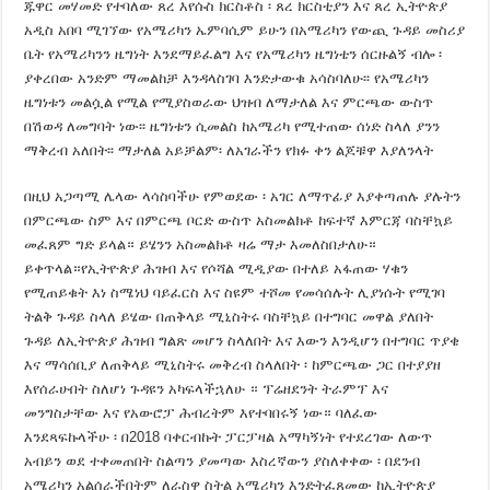
ጁዋር መሃመድ የተባለው ጸረ እየሱስ ክርስቶስ ፡ ጸረ ክርስቲያን እና ጸረ ኢትዮጵያ
አዲስ አበባ ሚገኘው የአሜሪካን ኤምባሲም ይሁን በአሜሪካን የውጪ ጉዳይ መስሪያ
ቤት የአሜሪካንን ዜግነት እንደማይፈልግ እና የአሜሪካን ዜግነቴን ሰርዙልኝ ብሎ ፡
ያቀረበው አንድም ማመልከቻ እንዳላስገባ እንድታውቁ አሳስባለሁ፡፡ የአሜሪካን
ዜግነቱን መልሷል የሚል የሚያስወራው ህዝብ ለማታለል እና ምርጫው ውስጥ
በሽወዳ ለመግባት ነው፡፡ ዜግነቱን ሲመልስ ከአሜሪካ የሚተጠው ሰነድ ስላለ ያንን
ማቅረብ አለበት፡፡ ማታ
ለል አይቻልም፡ ለአገራችን የክፉ ቀን ልጆቹዋ እያለንላት
በዚህ አጋጣሚ ሌላው ላሳስባችሁ የምወደው ፡ አገር ለማጥፊያ እያቀጣጠሉ ያሉትን
በምርጫው ስም እና በምርጫ ቦርድ ውስጥ አስመልክቶ ከፍተኛ እምርጃ ባስቸኳይ
መፈጸም ግድ ይላል። ይሄንን አስመልክቶ ዛሬ ማታ እመለስበታለሁ።
ይቀጥላል።የኢትዮጵያ ሕዝብ እና የሶሻል ሚዲያው በተለይ አፋጠው ሃቁን
የሚጠይቁት እነ ስሜነህ ባይፈርስ እና ስዩም ተሾመ የመሳሰሉት ሊያነሱት የሚገባ
ትልቅ ጉዳይ ስላለ ይሄው በጠቅላይ ሚኒስትሩ ባስቸኳይ በተግባር መዋል ያለበት
ጉዳይ ለኢትዮጵያ ሕዝብ ግልጽ መሆን ስላለበት እና እውን እንዲሆን በተግባር ጥያቄ
እና ማሳሰቢያ ለጠቅላይ ሚኒስትሩ መቅረብ ስላለበት ፡ ከምርጫው ጋር በተያያዘ
እየሰራሁበት ስለሆነ ጉዳዩን አካፍላችኋለሁ ። ፕሬዘደንት ትራምፕ እና
መንግስታቸው እና የአውሮፓ ሕብረትም እየተባበሩኝ ነው። ባለፈው
እንደጻፍኩላችሁ ፡ በ2018 ባቀርብኩት ፓርፓዛል አማካኝነት የተደረገው ለውጥ
አብይን ወደ ተቀመጠበት ስልጣን ያመጣው እስረኛውን ያስለቀቀው ፡ በደንብ
አሜሪካን አልሰራችበትም ለራስዋ ስትል አሜሪካን እንድትፈጸመው ከኢትዮጵያ