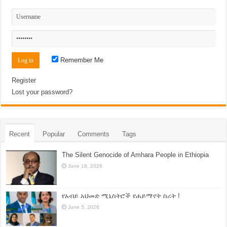
Remember Me
Register
Lost your password?
Recent
Popular
Comments
Tags
The Silent Genocide of Amhara People in Ethiopia
June 18, 2026
የአብይ አህመድ ሚኒስትሮች የሐይማኖት ስሪት !
June 5, 2026