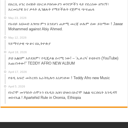
በአርሲ ሀገረ ስብከት በኦርቶዶክሳውያን ወገኖቻችን ላይ የደረሰው ዘግናኝ፣
አረመኔያዊ እና ቃላት ሊገልጹት የማይችሉት የጅምላ ጭፍጨፋ
May 23, 2026
የአብይ አህመድ አገዛዝ ምን እንደሆነ ጠቃሚ መረጃ ሁሉም ሰው ይስማው ! Jawar
Mohammed against Abiy Ahmed.
May 12, 2026
ሃይማኖታዊ ጭቆና በኢትዮጵያ
April 18, 2026
ይህ አልበም አይደለም፣ የዲጂታል ሱናሚ ነው! – ‘ኢቶሪካ’ ዩቲዩብን (YouTube)
አጨናነቀው!” TEDDY AFRO NEW ALBUM
April 17, 2026
የቴዲ አፍሮ መትረየስ አራትኪሎን አነቃነቀው ! Teddy Afro new Music
April 5, 2026
የኦሮሞ መንግስት ሰሞኑን የአዲስ አበባ ህዝብ በኦሮሞ ክልል ፍርድቤት እንዲዳኝ
ወስኖአል ! Apartehid Rule in Oromia, Ethiopia