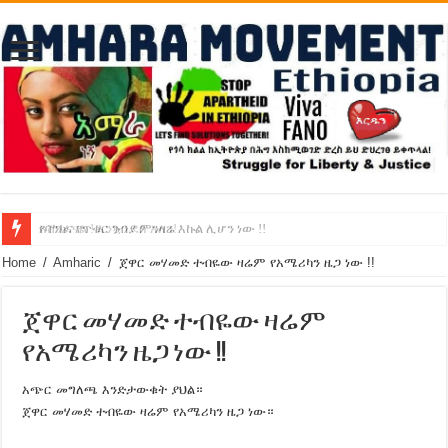
የባንክና የጥቁር ገብያ ምንዛሬ እኩል ሊሆን ነው !!
አሸንፈናል ! እንኳን ደስ አለን!
Home
/
Amharic
/
ጀዋር መሃመድ ተብዬው ዛሬም የአሜሪካን ዜጋ ነው !!
ጀዋር መሃመድ ተብዬው ዛሬም
የአሜሪካን ዜጋ ነው !!
አጭር መግለጫ እንድታውቁት ያህል።
ጀዋር መሃመድ ተብዬው ዛሬም የአሜሪካን ዜጋ ነው።