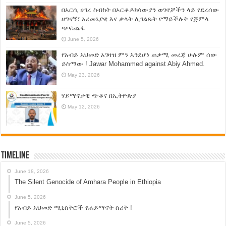
በአርሲ ሀገረ ስብከት በኦርቶዶክሳውያን ወገኖቻችን ላይ የደረሰው
ዘግናኝ፣ አረመኔያዊ እና ቃላት ሊገልጹት የማይችሉት የጅምላ
ጭፍጨፋ
June 5, 2026
የአብይ አህመድ አገዛዝ ምን እንደሆነ ጠቃሚ መረጃ ሁሉም ሰው
ይስማው ! Jawar Mohammed against Abiy Ahmed.
May 23, 2026
ሃይማኖታዊ ጭቆና በኢትዮጵያ
May 12, 2026
Timeline
June 18, 2026
The Silent Genocide of Amhara People in Ethiopia
June 5, 2026
የአብይ አህመድ ሚኒስትሮች የሐይማኖት ስሪት !
June 5, 2026