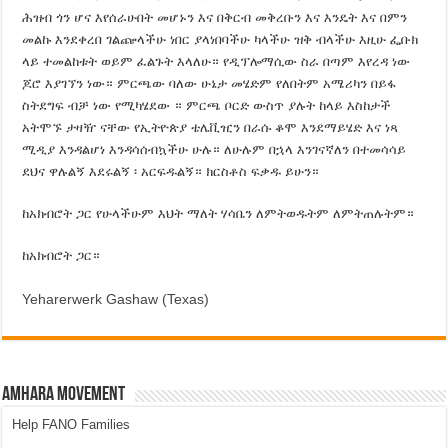
ሕዝብ ጎን ሆና እየሰራሁበት መሆኑን እና በቅርብ መቅረቡን እና እንዴት እና በምን
መልኩ እንደቀረበ ገልጬላችሁ ነበር ያላነበባችሁ ካላችሁ ዝቅ ብላችሁ እዚሁ ፌቡክ
ላይ ተመልከቱት ወይም ፈልጉት እላለሁ። የዲፕሎማሲው ስራ በጣም እየረዳ ነው
ጆሮ እያገኘን ነው። ምርጫው ባለው ሁኔታ መሄድም የለበትም አሜሪካን በይፋ
ስትደግፍ ብቻ ነው የሚካሄደው ። ምርጫ ቦርድ ውስጥ ያሉት ከላይ እስከታች
አትሞኙ ታዛዥ ናቸው የኢትዮጵያ ቴሌቪዢን በራሱ ቆሞ እንደማይሄድ እና ነጻ
ሚዲያ እንዳልሆነ እንዳሳሰብኳችሁ ሁሉ። ለሁሉም በኋላ እንገናኛለን በተመሳሳይ
ደህና ዋሉልኝ እደሩልኝ ፡ አርፍዱልኝ። ክርስቶስ ፍቃዱ ይሁን።
ከአክብሮት ጋር የሁላችሁም እህት ማለት ሃሳቤን ለምትወዱትም ለምትጠሉትም።
ከአክብሮት ጋር።
Yeharerwerk Gashaw (Texas)
Amhara Movement
Help FANO Families