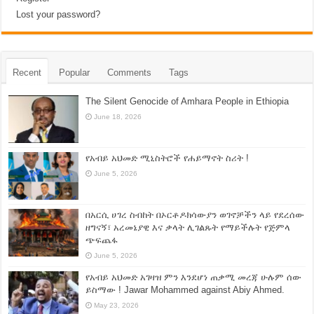
Lost your password?
Recent
Popular
Comments
Tags
The Silent Genocide of Amhara People in Ethiopia
June 18, 2026
የአብይ አህመድ ሚኒስትሮች የሐይማኖት ስሪት !
June 5, 2026
በአርሲ ሀገረ ስብከት በኦርቶዶክሳውያን ወገኖቻችን ላይ የደረሰው
ዘግናኝ፣ አረመኔያዊ እና ቃላት ሊገልጹት የማይችሉት የጅምላ
ጭፍጨፋ
June 5, 2026
የአብይ አህመድ አገዛዝ ምን እንደሆነ ጠቃሚ መረጃ ሁሉም ሰው
ይስማው ! Jawar Mohammed against Abiy Ahmed.
May 23, 2026