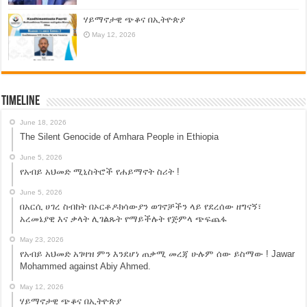
ሃይማኖታዊ ጭቆና በኢትዮጵያ
May 12, 2026
Timeline
June 18, 2026
The Silent Genocide of Amhara People in Ethiopia
June 5, 2026
የአብይ አህመድ ሚኒስትሮች የሐይማኖት ስሪት !
June 5, 2026
በአርሲ ሀገረ ስብከት በኦርቶዶክሳውያን ወገኖቻችን ላይ የደረሰው ዘግናኝ፣
አረመኔያዊ እና ቃላት ሊገልጹት የማይችሉት የጅምላ ጭፍጨፋ
May 23, 2026
የአብይ አህመድ አገዛዝ ምን እንደሆነ ጠቃሚ መረጃ ሁሉም ሰው ይስማው ! Jawar
Mohammed against Abiy Ahmed.
May 12, 2026
ሃይማኖታዊ ጭቆና በኢትዮጵያ