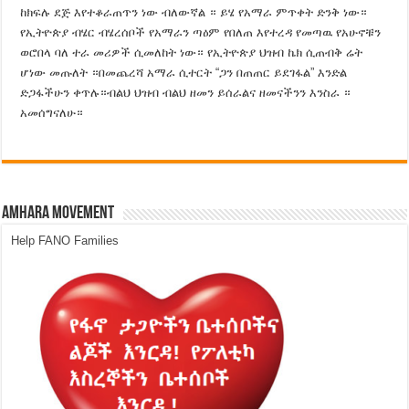
ከክፍሉ ደጅ እየተቆራጠጥን ነው ብለውኛል ። ይሄ የአማራ ምጥቀት ድንቅ ነው።
የኢትዮጵያ ብሄር ብሄረሰቦች የአማራን ጣዕም የበለጠ እየተረዳ የመጣዉ የአሁኖቹን
ወሮበላ ባለ ተራ መሪዎች ሲመለከት ነው። የኢትዮጵያ ህዝብ ኬክ ሲጠብቅ ሬት
ሆነው መጡለት ።በመጨረሻ አማራ ሲተርት “ጋን በጠጠር ይደገፋል” እንድል
ድጋፋችሁን ቀጥሉ።ብልህ ህዝብ ብልህ ዘመን ይሰራልና ዘመናችንን እንስራ ።
አመሰግናለሁ።
Amhara Movement
Help FANO Families