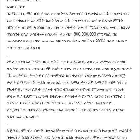
እነሆ በረከት
በአማራ ገቢ ማሰባሰቢያ ቴሌቶን ጠቅላላ ለመሰብሰብ የታቀደው 1.5 ቢሊዮን ብር
ነው። የቴሌቶኑ አዘጋጆች ከጠቅላላው 1.5 ቢሊዮን ብር ውስጥ በአንድ ምሽት
በሸራተኑ ዝግጅት እንሰበስባለን ብለው ያቀዱት 5 መቶ
ሚሊዮን ብር ውስጥ ከ150
ፐርሰንት በላይ አሳክተው በሰአታት ቀን ብቻ 800,000,000 የሚያክል ብር
ሰብስበዋል። በዚህ ፔስ መቀጠል ከቻልን የጠቅላላ ግባችን ከ200% በላይ በአጭር
ጊዜ ማሳካት ይቻላል።
.
የፖለቲካ የሀይል ሚዛን በዚህ ወቅት ጥርት ብሎ ወጥቷል። ዛሬ የአማራ መጠናከር
ለኢትዮጵያ ብሄር ብሄረሰቦች ትልቅ ዋስትና መሆኑን የተረጋገጠ ጉዳይ ሆኗል።ላለፋት
10 ወራት” በኢትዮጵያ ሱሴ” ጭምብል ስር ተደብቆ የነበረው የፖለቲካ አወናባጅ
ታይቶ በማይታወቅ መልኩ ጠንዝቷል። ዛሬ አማራነትን እኛ አማሮች ብቻ ሳንሆን
የኢትዮጵያ ዉድ ልጆች የሆኑት ብሄር ብሄረሰቦች በፍቅር የሚመለከቱት ማንነት
ሆኗል ። ለዚህም ማረጋገጫ በቴሌቶኑ የተሳተፉት የሶማሌ :አፋር : ቤኒሻንጉል :
ጋምቤላ ህዝቦች አጋርነት ማረጋገጫ ነው ። በተለይ ሱማሌ ክልልን ለየት
የሚያደርገው በቴሌቶኑ የሱማሌ ክልል መንግስት ብቻ ሳይሆን የሱማሌ የቢዝነስ
ግሩፕ መሳተፉ ነው ።
.
እጅግ በጣም ብዙ ሰዎች በመልእክት መቀበያ ሳጥኔ ውስጥ በአስቀመጡልኝ መልእክት
በቴሌቶኑ ስልክ እየደወሉ ብር ለመለገስ ስልኩ ተጨናንቆና ሞልቶ መግቢያ አጥተን