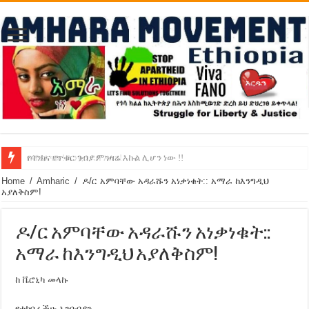
የባንክና የጥቁር ገብያ ምንዛሬ እኩል ሊሆን ነው !!
አሸንፈናል ! እንኳን ደስ አለን!
Home
/
Amharic
/
ዶ/ር አምባቸው አዳራሹን አነቃነቁት:: አማራ ከእንግዲህ
አያለቅስም!
ዶ/ር አምባቸው አዳራሹን አነቃነቁት::
አማራ ከእንግዲህ አያለቅስም!
ከ ቬሮኒካ መላኩ
የተከበራችሁ አንባብያን