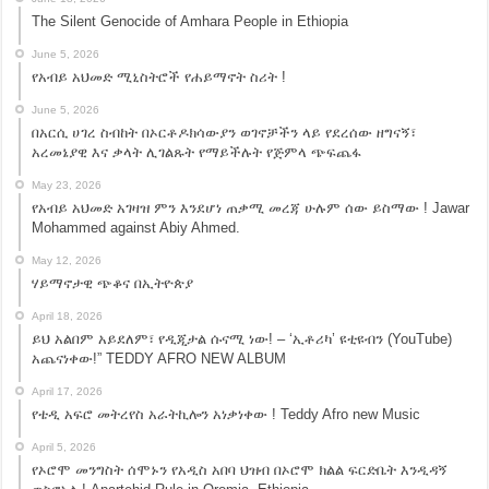
The Silent Genocide of Amhara People in Ethiopia
June 5, 2026
የአብይ አህመድ ሚኒስትሮች የሐይማኖት ስሪት !
June 5, 2026
በአርሲ ሀገረ ስብከት በኦርቶዶክሳውያን ወገኖቻችን ላይ የደረሰው ዘግናኝ፣
አረመኔያዊ እና ቃላት ሊገልጹት የማይችሉት የጅምላ ጭፍጨፋ
May 23, 2026
የአብይ አህመድ አገዛዝ ምን እንደሆነ ጠቃሚ መረጃ ሁሉም ሰው ይስማው ! Jawar
Mohammed against Abiy Ahmed.
May 12, 2026
ሃይማኖታዊ ጭቆና በኢትዮጵያ
April 18, 2026
ይህ አልበም አይደለም፣ የዲጂታል ሱናሚ ነው! – ‘ኢቶሪካ’ ዩቲዩብን (YouTube)
አጨናነቀው!” TEDDY AFRO NEW ALBUM
April 17, 2026
የቴዲ አፍሮ መትረየስ አራትኪሎን አነቃነቀው ! Teddy Afro new Music
April 5, 2026
የኦሮሞ መንግስት ሰሞኑን የአዲስ አበባ ህዝብ በኦሮሞ ክልል ፍርድቤት እንዲዳኝ