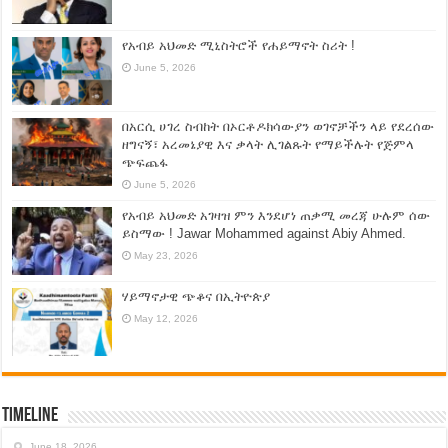
የአብይ አህመድ ሚኒስትሮች የሐይማኖት ስሪት !
June 5, 2026
በአርሲ ሀገረ ስብከት በኦርቶዶክሳውያን ወገኖቻችን ላይ የደረሰው
ዘግናኝ፣ አረመኔያዊ እና ቃላት ሊገልጹት የማይችሉት የጅምላ
ጭፍጨፋ
June 5, 2026
የአብይ አህመድ አገዛዝ ምን እንደሆነ ጠቃሚ መረጃ ሁሉም ሰው
ይስማው ! Jawar Mohammed against Abiy Ahmed.
May 23, 2026
ሃይማኖታዊ ጭቆና በኢትዮጵያ
May 12, 2026
Timeline
June 18, 2026