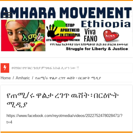
የባንክና የጥቁር ገብያ ምንዛሬ እኩል ሊሆን ነው !!
አሸንፈናል ! እንኳን ደስ አለን!
Home
/
Amharic
/
የጠሚ/ሩ ዋልታ ረገጥ ዉሸት ፡ በርዕዮት ሚዲያ
የጠሚ/ሩ ዋልታ ረገጥ ዉሸት ፡ በርዕዮት
ሚዲያ
https://www.facebook.com/reyotmedia/videos/2022752478028471/?
t=4