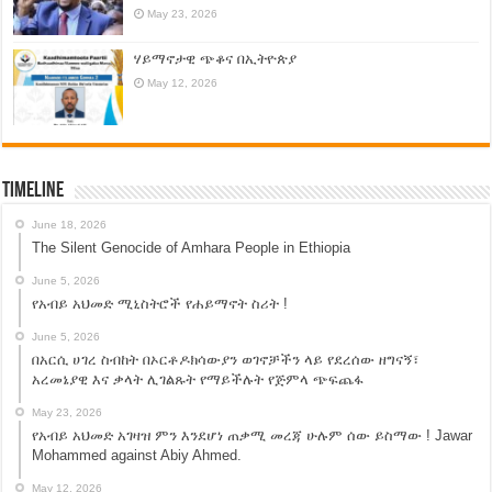
May 23, 2026
ሃይማኖታዊ ጭቆና በኢትዮጵያ
May 12, 2026
Timeline
June 18, 2026
The Silent Genocide of Amhara People in Ethiopia
June 5, 2026
የአብይ አህመድ ሚኒስትሮች የሐይማኖት ስሪት !
June 5, 2026
በአርሲ ሀገረ ስብከት በኦርቶዶክሳውያን ወገኖቻችን ላይ የደረሰው ዘግናኝ፣
አረመኔያዊ እና ቃላት ሊገልጹት የማይችሉት የጅምላ ጭፍጨፋ
May 23, 2026
የአብይ አህመድ አገዛዝ ምን እንደሆነ ጠቃሚ መረጃ ሁሉም ሰው ይስማው ! Jawar
Mohammed against Abiy Ahmed.
May 12, 2026