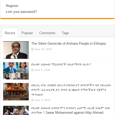
Register
Lost your password?
Recent
Popular
Comments
Tags
The Silent Genocide of Amhara People in Ethiopia
June 18, 2026
የአብይ አህመድ ሚኒስትሮች የሐይማኖት ስሪት !
June 5, 2026
በአርሲ ሀገረ ስብከት በኦርቶዶክሳውያን ወገኖቻችን ላይ የደረሰው
ዘግናኝ፣ አረመኔያዊ እና ቃላት ሊገልጹት የማይችሉት የጅምላ
ጭፍጨፋ
June 5, 2026
የአብይ አህመድ አገዛዝ ምን እንደሆነ ጠቃሚ መረጃ ሁሉም ሰው
ይስማው ! Jawar Mohammed against Abiy Ahmed.