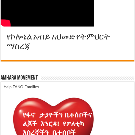
የኮሎኔል አብይ አህመድ የትምህርት
ማስረጃ
Amhara Movement
Help FANO Families