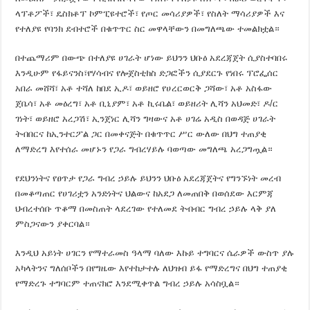
ላፕቶፖች፣ ዴስክቶፕ ኮምፒዩተሮች፣ የጦር መሳሪያዎች፣ የስለት ማሳሪያዎች እና
የተለያዩ የባንክ ደብተሮች በቁጥጥር ስር መዋላቸውን በመግለጫው ተመልክቷል።
በተጨማሪም በውጭ በተለያዩ ሀገራት ሆነው ይህንን ህቡዕ አደረጃጀት ሲያስተባበሩ
እንዲሁም የፋይናንስ፣የሃሳብና የሎጀስቲክስ ድጋፎችን ሲያደርጉ የነበሩ ፕሮፌሰር
አበራ መሸሻ፣ አቶ ተሻለ ከበደ ኢዶ፣ ወይዘሮ የሀረርወርቅ ጋሻው፣ አቶ አስፋው
ጀቤሳ፣ አቶ መዕረግ፣ አቶ ቢኒያም፣ አቶ ኪሩቤል፣ ወይዘሪት ሊሻን አህመድ፣ ዶ/ር
ገነት፣ ወይዘሮ አረጋሽ፣ ኢንጀነር ሊሻን ግዛውና አቶ ሀገሬ አዲስ በወዳጅ ሀገራት
ትብበርና ከኢንተርፖል ጋር በመቀናጅት በቁጥጥር ሥር ውለው በህግ ተጠያቂ
ለማድረግ እየተሰራ መሆኑን የጋራ ግብረሃይሉ ባወጣው መግለጫ አረጋግጧል።
የደህንነትና የፀጥታ የጋራ ግብረ ኃይሉ ይህንን ህቡዕ አደረጃጀትና የግንኙነት መረብ
በመቆጣጠር የሀገሪቷን አንድነትና ህልውና ከአደጋ ለመጠበቅ በወሰደው እርምጃ
ህብረተሰቡ ጥቆማ በመስጠት ላደረገው የተለመደ ትብብር ግብረ ኃይሉ ላቅ ያለ
ምስጋናውን ያቀርባል።
እንዲህ አይነት ሀገርን የማተራመስ ዓላማ ባለው እኩይ ተግባርና ሴራዎች ውስጥ ያሉ
አካላትንና ግለሰቦችን በየግዜው እየተከታተሉ ለህዝብ ይፋ የማድረግና በህግ ተጠያቂ
የማድረጉ ተግባርም ተጠናክሮ እንደሚቀጥል ግብረ ኃይሉ አሳስቧል።