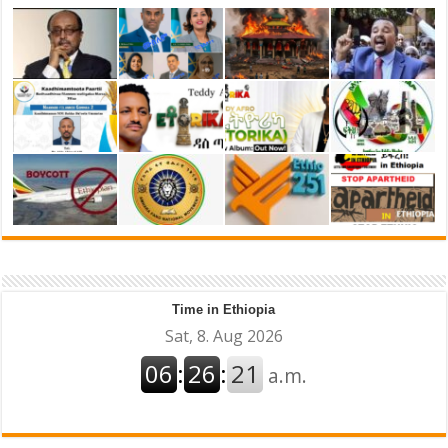
Time in Ethiopia