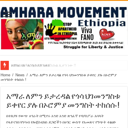
የባንክና የጥቁር ገብያ ምንዛሬ እኩል ሊሆን ነው !!
አሸንፈናል ! እንኳን ደስ አለን!
Home
/
News
/
አማራ ለምን ይታረዳል የጎሳ ህገመንግስቱ ይቀየር ያሉ በኦሮምያ
መንግስት ተከሰሱ !
አማራ ለምን ይታረዳል የጎሳ ህገመንግስቱ
ይቀየር ያሉ በኦሮምያ መንግስት ተከሰሱ !
በተለያዩ የውጭ ሀገራት በሚኖሩ አንድ አንድ ጽንፈኛ የዳያስፖራ አባላት
የፋይናንስ፣የሃሳብ የሎጀስቲክስ ድጋፎችን በሀገር ውስጥ የአመጽና የግጭት ተልዕኮ