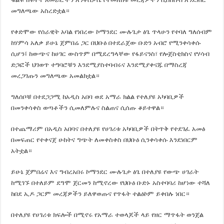
መግለጫው አስረድቷል።
የቀድሞው የሰራዊት አባል የነበረው ኮማንደር ሙሉጌታ ፅጌ ጥላሁን የተባለ ግለሰብም
ከሃምሳ አለቃ ይሁኔ ጀምበሬ ጋር በህቡዕ በተደራጀው ቡድን አብሮ የሚንቀሳቀሱ
ሲሆን፤ ከውጭና ከሀገር ውስጥም በሚደረግላቸው የፋይናንስ፣ የሎጀስቲክስና የሃሳብ
ድጋፎች ህገወጥ ተግባሮቹን እንደሚያስተባብሩና እንደሚያቀናጁ በማስረጃ
መረጋገጡን መግለጫው አመልክቷል።
ግለሰቦቹ በተደጋጋሚ ከአዲስ አበባ ወደ አማራ ክልል የተለያዩ አካባቢዎች
በመንቀሳቀስ ወጣቶችን ሲመለምሉና ስልጠና ሲሰጡ ቆይተዋል።
በተጨማሪም በአዲስ አበባና በተለያዩ የሀገሪቱ አካባቢዎች በትጥቅ የተደገፈ አመፅ
በመፍጠር የተቀናጀ ሁከትና ግጭት ለመቀስቀስ በህቡዕ ሲንቀሳቀሱ እንደነበርም
አትቷል።
ይሁኔ ጀምበሬና እና ግብረአበሩ ኮማንደር ሙሉጌታ ፅጌ በተለያዩ የውጭ ሀገራት
ከሚገኙ በተለይም ደግሞ ጀርመን ከሚኖረው የህቡዕ ቡድኑ አስተባባሪ ከሆነው ተሻለ
ከበደ ኢዶ ጋርም መረጃዎችን ይለዋወጡና የጥፋት ተልዕኮም ይቀበሉ ነበር።
በተለያዩ የሀገሪቱ ክፍሎች በሚኖሩ የአማራ ተወላጆች ላይ የዘር ማጥፋት ወንጀል