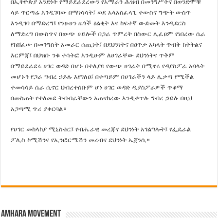
በኢትዮጵያ አንድነት የማይደራደረውን የአማራን ሕዝብ በመንግሥትና በወንድሞቹ
ላይ ጥርጣሬ እንዲገባው በማነሳሳት፤ ወደ አላአስፈላጊ ቀውስና ግጭት ውስጥ
እንዲገባ በማድረግ፤ የንፁሀን ዜጎች ዕልቂት እና ከፍተኛ ውድመት እንዲደርስ
ለማድረግ በውስጥና በውጭ ሀይሎች በጋራ ጥምረት በስውር ሊፈፀም የነበረው ሴራ
የከሸፈው በመንግስት አመራር ሰጪነት፤ በደህንነትና በፀጥታ አካላት ጥብቅ ክትትልና
እርምጃ፤ በህዝቡ ንቁ ተሳትፎ እንዲሁም ለሀገራቸው ደህንነትና ጥቅም
በማይደራደሩ ሀገር ወዳድ በሆኑ በተለያዩ የውጭ ሀገራት በሚኖሩ የዳያስፖራ አባላት
መሆኑን የጋራ ግብረ ኃይሉ እየገለፀ፤ በቀጣይም በሀገራችን ላይ ሊቃጣ የሚችል
ተመሳሳይ ሴራ ሲኖር ህብረተሰቡም ሆነ ሀገር ወዳድ ዲያስፖራዎች ጥቆማ
በመስጠት የተለመደ ትብብራቸውን አጠናክረው እንዲቀጥሉ ግብረ ኃይሉ በዚህ
አጋጣሚ ጥሪ ያቀርባል።
የሀገር መከላከያ ሚኒስቴር፤ የብሔራዊ መረጃና ደህንነት አገልግሎት፤ የፌዴራል
ፖሊስ ኮሚሽንና የኢንፎርሜሽን መረብና ደህንነት ኤጀንሲ።
Amhara Movement