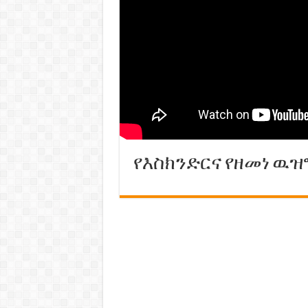
የእስክንድርና የዘመነ ዉዝግ