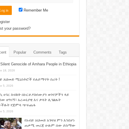
Remember Me
gister
st your password?
cent
Popular
Comments
Tags
Silent Genocide of Amhara People in Ethiopia
e 18, 2026
ይ አህመድ ሚኒስትሮች የሐይማኖት ስሪት !
e 5, 2026
ሲ ሀገረ ስብከት በኦርቶዶክሳውያን ወገኖቻችን ላይ
ሰው ዘግናኝ፣ አረመኔያዊ እና ቃላት ሊገልጹት
ይችሉት የጅምላ ጭፍጨፋ
e 5, 2026
የአብይ አህመድ አገዛዝ ምን እንደሆነ
ጠቃሚ መረጃ ሁሉም ሰው ይስማው