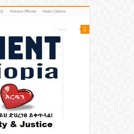
.Q.
Amhara Officials
Addis Citizens