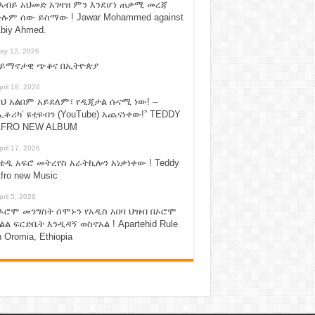
አብይ አህመድ አገዛዝ ምን እንደሆነ ጠቃሚ መረጃ
ሉም ሰው ይስማው ! Jawar Mohammed against
biy Ahmed.
ay 12, 2026
ሃይማኖታዊ ጭቆና በኢትዮጵያ
pril 18, 2026
ህ አልበም አይደለም፣ የዲጂታል ሱናሚ ነው! –
ኢቶሪካ’ ዩቲዩብን (YouTube) አጨናነቀው!” TEDDY
FRO NEW ALBUM
pril 17, 2026
ቴዲ አፍሮ መትረየስ አራትኪሎን አነቃነቀው ! Teddy
fro new Music
pril 5, 2026
ኦሮሞ መንግስት ሰሞኑን የአዲስ አበባ ህዝብ በኦሮሞ
ልል ፍርድቤት እንዲዳኝ ወስኖአል ! Apartehid Rule
n Oromia, Ethiopia