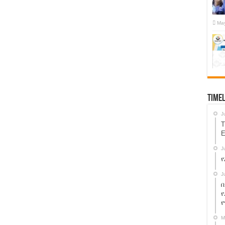
May
Timel
J
T
E
J
የ
J
በ
የ
M