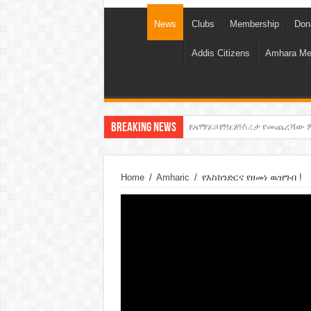
News
Clubs
Membership
Don
Addis Citizens
Amhara Me
Breaking News
አብንን ይምረጡ!
የአማራ ባንክ ምስረታ የመጨረሻው 
Home
/
Amharic
/
የእስክንድርና የዘመነ ዉዝግብ !