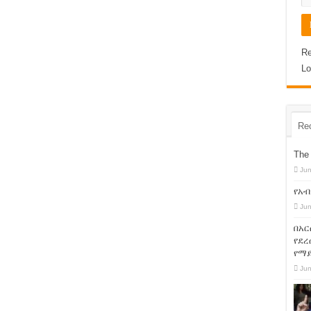
Re
Lo
Re
The 
Jun
የአብ
Jun
በአር
የደረ
የማ
Jun