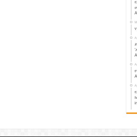
የ
ሁ
A
M
A
ይ
‘
A
A
የ
A
A
የ
ክ
i