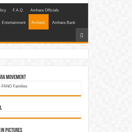
licy
F.A.Q.
Amhara Officials
Entertainment
Amharic
Amhara Bank
ra Movement
p FANO Families
l
in Pictures