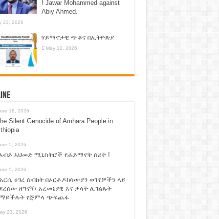
! Jawar Mohammed against
Abiy Ahmed.
 23, 2026
ሃይማኖታዊ ጭቆና በኢትዮጵያ
May 12, 2026
ine
une 18, 2026
he Silent Genocide of Amhara People in
thiopia
une 5, 2026
አብይ አህመድ ሚኒስትሮች የሐይማኖት ስሪት !
une 5, 2026
አርሲ ሀገረ ስብከት በኦርቶዶክሳውያን ወገኖቻችን ላይ
ደረሰው ዘግናኝ፣ አረመኔያዊ እና ቃላት ሊገልጹት
የማይችሉት የጅምላ ጭፍጨፋ
ay 23, 2026