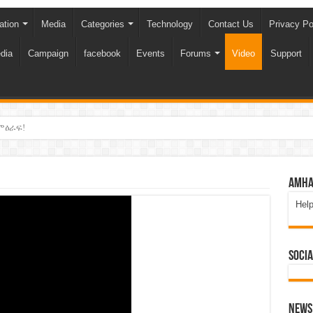
ation
Media
Categories
Technology
Contact Us
Privacy Po
dia
Campaign
facebook
Events
Forums
Video
Support
ምዕራፍ!
Amha
Hel
Socia
News 