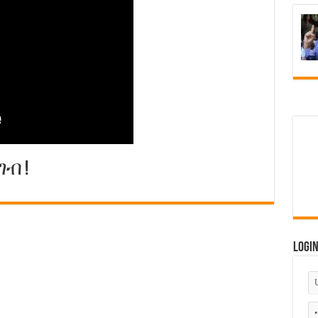
ብ !
Logi