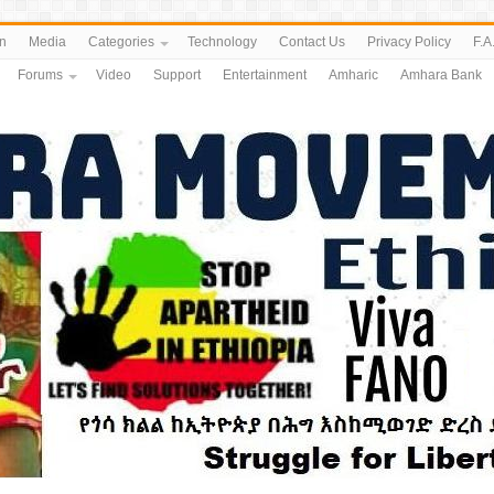
n
Media
Categories
Technology
Contact Us
Privacy Policy
F.A
Forums
Video
Support
Entertainment
Amharic
Amhara Bank