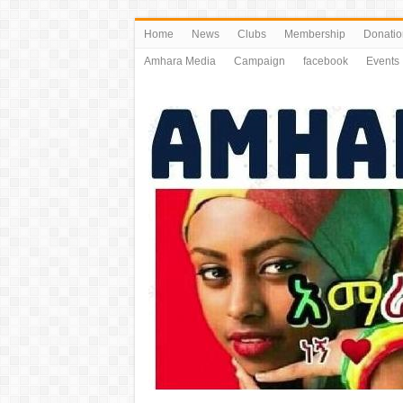
Home
News
Clubs
Membership
Donatio
Amhara Media
Campaign
facebook
Events