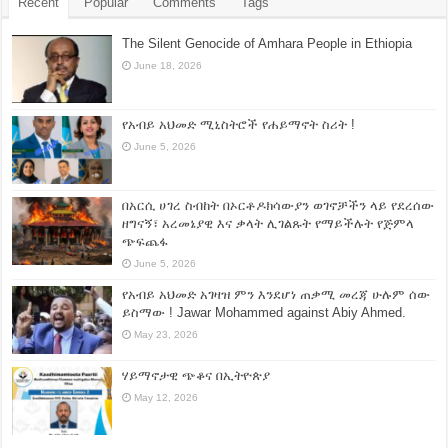
Recent
Popular
Comments
Tags
The Silent Genocide of Amhara People in Ethiopia
June 18, 2026
የአብይ አህመድ ሚኒስትሮች የሐይማኖት ስሪት !
June 5, 2026
በአርሲ ሀገረ ስብከት በኦርቶዶክሳውያን ወገኖቻችን ላይ የደረሰው
ዘግናኝ፣ አረመኔያዊ እና ቃላት ሊገልጹት የማይችሉት የጅምላ
ጭፍጨፋ
June 5, 2026
የአብይ አህመድ አገዛዝ ምን እንደሆነ ጠቃሚ መረጃ ሁሉም ሰው
ይስማው ! Jawar Mohammed against Abiy Ahmed.
May 23, 2026
ሃይማኖታዊ ጭቆና በኢትዮጵያ
May 12, 2026