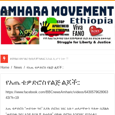
የባንክና የጥቁር ገብያ ምንዛሬ እኩል ሊሆን ነው !!
አሸንፈናል ! እንኳን ደስ አለን!
Home
/
News
/
የአጤ ቴዎድሮስ የልጅ ልጆች::
የአጤ ቴዎድሮስ የልጅ ልጆች::
https://www.facebook.com/BBCnewsAmharic/videos/6430579628063
43/?t=19
አጤ ቴዎድሮስ “መይሳው ካሳ” እያሉ ይፎክሩ ነበር አሉ። ጠላታቸውን ጥለው ሲሸልሉ
“መይሳው ካሳ፣ አንድ ለናቱ ሺ ለጠላቱ” ብለው ይፎክሩ እንደነበር ይነገራል።