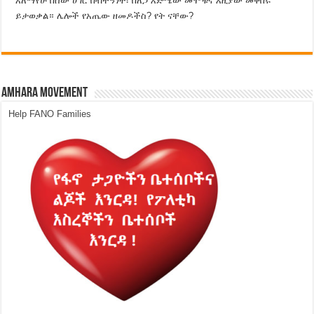
አለማየሁ በሰው ሀገር በብቸኝነት፣ በለጋ እድሜው መሞቱና እዚያው መቀበሩ
ይታወቃል። ሌሎች የአጤው ዘመዶችስ? የት ናቸው?
Amhara Movement
Help FANO Families