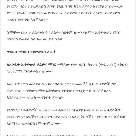
የብርሃኑ ዘሪሁን የቴዎድሮስ እንባ፣ የአቤ ጉበኛ አንድ ለናቱን እናገኛለን፣ በተውኔት
ደግሞ የሎሬት ፀጋዬ ገብረመድህን አጤ ቴዎድሮስና የጌትነት እንየው የቴዎድሮስ
ራዕይን መጥቀስ እንችላለን።
ስማቸው በዘፈን ያልተነሳበት፣ ያልተወሳበትም ዘመን የለም። ኢትዮጵያን ያነሳ፣
ጎንደርን የጠቀሰ ስለ አጤው ያዜማል።
ጎንደር
፣
ጎንደር
፣
የቴዎድሮስ አገር፤
ለአን
ዲ
ት ኢትዮጵያ ዋልታና ማገር
የሚለው የቴዎድሮስ ካሳሁን (ቴዲ አፍሮ) የቅርብ
ጊዜ ዜማን ማስታወስ በቂ ነው።
አጤ ቴዎድሮስ መቅደላ ላይ ከእንግሊዝ አገር ከመጡ 32 ሺህ ወታደሮች ጋር
ተዋግተው ራሳቸውን ማጥፋታቸውን ተከትሎ በሀገሪቷ ላይ ከፍተኛ ዘረፋ
እንደተፈፀመ የታሪክ መዛግብት ያወሳሉ።
የእንግሊዝ ወታደሮች የዘረፉት መጻሕፍትን፣ የተለያዩ ከወርቅ የተሠሩ ቅርሶችን፣
መንፈሳዊ ሥዕሎችን፣ ታቦታትን፣ ታሪካዊና ባሕላዊ ቅርሶችን ብቻ ሳይሆን ልጃቸው
አለማየሁ ቴዎድሮስንም ጭምር ነው።