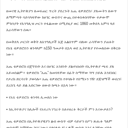
ዘመናዊ ኢትዮጵያን ለመፍጠር ጥረት ያደረጉት አጤ ቴዎድሮስ፣ ያለሙትን ለውጥ
ለማምጣት ሳይሳካላቸው ከሀገር ውስጥና ውጪ በተቀሰቀሰባቸው ተቃውሞ
ምክንያት የእንግሊዝ ጦርን ተፋልመው በሚያዚያ ወር 1860 መቅደላ አምባ ላይ
እራሳቸውን ሰዉ።
በመቅደላ ጦርነት ወቅት ለእንግሊዞች እጅ አልሰጥም ብለው ራሳቸውን ያጠፉት
የአፄ ቴዎድሮስን ቁንዳላም ከ150 ዓመታት በኋላ ወደ ኢትዮጵያ የተመለሰው በቅርቡ
ነው።
አጤ ቴዎድሮስ በጀግንነት እና በሀገር አንድነት ያልተነሱበት የኢትዮጵያ ጫፍ ያለ
አይመስልም። ቴዎድሮስ “አጤ” ከመባላቸው በፊት ስማቸው ካሣ ኃይሉ እንደነበር
የታሪክ ድርሳናት ያወሳሉ፡፡ አጤ ቴዎድሮስ የተባሉት የሰሜኑን ገዥ ደጃዝማች ውቤን፤
ደረስጌ ላይ ድል አድርገው ዘውድ ከጫኑ በኋላ ነው።
•
የአፄ ቴዎድሮስ ቁንዳላ ሊመለስ ነው
•
ከኢትዮጵያና ከሌሎች የአፍሪካ ሃገራት ስለተዘረፉ ቅርሶች ምን እናውቃለን?
አጤ ቴዎድሮስ በኢትዮጵያዊያን ልብ ውስጥ ብቻ ሳይሆን በሥነ ጽሑፉ ዓለም
ውስጥም ስማቸው ገናና ነው። በልቦለድ ሥራዎች ውስጥ እንፈልጋቸው ብንል