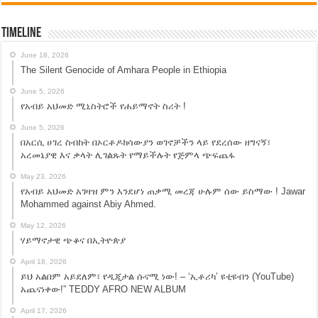
Timeline
June 18, 2026
The Silent Genocide of Amhara People in Ethiopia
June 5, 2026
የአብይ አህመድ ሚኒስትሮች የሐይማኖት ስሪት !
June 5, 2026
በአርሲ ሀገረ ስብከት በኦርቶዶክሳውያን ወገኖቻችን ላይ የደረሰው ዘግናኝ፣
አረመኔያዊ እና ቃላት ሊገልጹት የማይችሉት የጅምላ ጭፍጨፋ
May 23, 2026
የአብይ አህመድ አገዛዝ ምን እንደሆነ ጠቃሚ መረጃ ሁሉም ሰው ይስማው ! Jawar
Mohammed against Abiy Ahmed.
May 12, 2026
ሃይማኖታዊ ጭቆና በኢትዮጵያ
April 18, 2026
ይህ አልበም አይደለም፣ የዲጂታል ሱናሚ ነው! – ‘ኢቶሪካ’ ዩቲዩብን (YouTube)
አጨናነቀው!” TEDDY AFRO NEW ALBUM
April 17, 2026