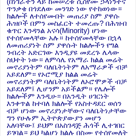
(በነገራችን ላይ ከመሠረቱ ሲሰየሙ ኃላነንትና
ጥንቃቄ በጎደለው መንገድ ነው የተከወነው።
ክልሎች ለተሰየሙበት መጠሪያ ስም ያዋሱ
ሕዝቦች በምን መስፈርት ተመረጡ? በሕዝብ
ቁጥር እንዳንል አናሳ(Minority) ሆነው
የተሰየመላቸው አሉ። ከተሰየመላቸው በኋላ
ለመጠሪያነት ስም ያዋሱት ክልሎችን የግል
ንብረት አድርገው እንዲያዩ መደረጉ ሌላው
ስህተት ነው። ለምሳሌ የአማራ ክልል መሬት
መኖሪያነትም ባለቤትነትም ለአማራዎች ብቻ
አይደለም። የኦሮሚያ ክልል መሬት
መኖሪያነትም ባለቤትነትም ለኦሮሞዎች ብቻ
አይደለም፤ ሊሆንም አይችልም። የሌሎች
ክልሎችም እንዲሁ። በአንዲት ሀገርነት
እንቀጥል ከተባለ ክልሎች የአስተዳደር ወሰን
ብቻ ሆነው መኖሪያነታቸውና ባለቤትነታቸው
ግን የሁሉም ኢትዮጵያውያን መሆን
አለባቸው፤ ይህም በአስገዳጅ ሕጎች ሊተገበር
ይገባል። ይህ ካልሆነ ክልሉ በስሙ የተሰየመለት