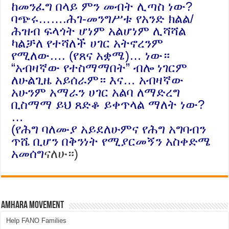
ከመንፈግ በላይ ምን መብት ሊጣስ ነው?
ባጭሩ…….ሕገ-መንግሥቱ የአንድ ክልል/
ሕዝብ ፍላጎት ሆነም አልሆነም ሊሻሻል
ካልቻለ የተሻለች ሀገር አትኖረንም
የሚለው…. (የጸና አቋሜ)… ነው።
“አብዛኛው የተስማማበት” ብሎ ነገርም
ለሁልጊዜ አይሰራም። እና… አብዛኛው
አሁንም አማራን ሀገር አልባ ለማድረግ
ቢስማማ ይህ ጸድቆ ይቀጥላል ማለት ነው?
…
(የሕግ ባለሙያ አይደለሁምና የሕግ አግባብን
ጥሼ ቢሆን በቅንነት የሚያርመኝን አስቀድሜ
አመሰግ
ናለሁ።)
Amhara Movement
Help FANO Families