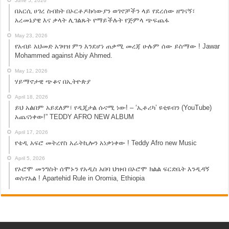
June 5, 2026
በአርሲ ሀገረ ስብከት በኦርቶዶክሳውያን ወገኖቻችን ላይ የደረሰው ዘግናኝ፣
አረመኔያዊ እና ቃላት ሊገልጹት የማይችሉት የጅምላ ጭፍጨፋ
May 23, 2026
የአብይ አህመድ አገዛዝ ምን እንደሆነ ጠቃሚ መረጃ ሁሉም ሰው ይስማው ! Jawar
Mohammed against Abiy Ahmed.
May 12, 2026
ሃይማኖታዊ ጭቆና በኢትዮጵያ
April 18, 2026
ይህ አልበም አይደለም፣ የዲጂታል ሱናሚ ነው! – ‘ኢቶሪካ’ ዩቲዩብን (YouTube)
አጨናነቀው!” TEDDY AFRO NEW ALBUM
April 17, 2026
የቴዲ አፍሮ መትረየስ አራትኪሎን አነቃነቀው ! Teddy Afro new Music
April 5, 2026
የኦሮሞ መንግስት ሰሞኑን የአዲስ አበባ ህዝብ በኦሮሞ ክልል ፍርድቤት እንዲዳኝ
ወስኖአል ! Apartehid Rule in Oromia, Ethiopia