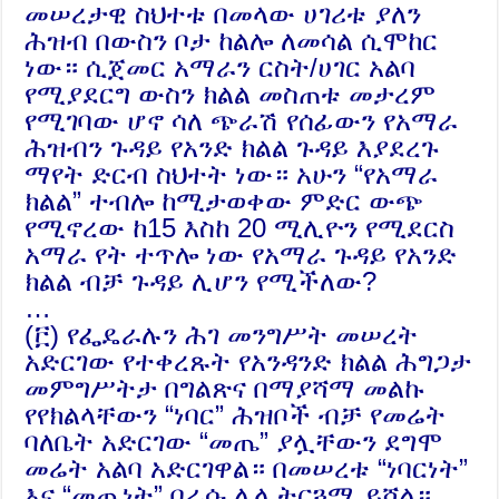
መሠረታዊ ስህተቱ በመላው ሀገሪቱ ያለን
ሕዝብ በውስን ቦታ ከልሎ ለመሳል ሲሞከር
ነው። ሲጀመር አማራን ርስት/ሀገር አልባ
የሚያደርግ ውስን ክልል መስጠቱ መታረም
የሚገባው ሆኖ ሳለ ጭራሽ የሰፊውን የአማራ
ሕዝብን ጉዳይ የአንድ ክልል ጉዳይ እያደረጉ
ማየት ድርብ ስህተት ነው። አሁን “የአማራ
ክልል” ተብሎ ከሚታወቀው ምድር ውጭ
የሚኖረው ከ15 እስከ 20 ሚሊዮን የሚደርስ
አማራ የት ተጥሎ ነው የአማራ ጉዳይ የአንድ
ክልል ብቻ ጉዳይ ሊሆን የሚችለው?
…
(፫) የፌዴራሉን ሕገ መንግሥት መሠረት
አድርገው የተቀረጹት የአንዳንድ ክልል ሕግጋታ
መምግሥትታ በግልጽና በማያሻማ መልኩ
የየክልላቸውን “ነባር” ሕዝቦች ብቻ የመሬት
ባለቤት አድርገው “መጤ” ያሏቸውን ደግሞ
መሬት አልባ አድርገዋል። በመሠረቱ “ነባርነት”
እና “መጤነት” በራሱ ሌላ ትርጓሜ ይሻል።