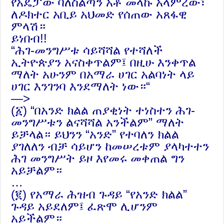
የአዴፓው ባለስልጣን አቶ
መላኩ
አላምረው፣
ለዶክተር አቢይ አህመድ የሰጠው አጸፋዊ
ምላሽ።
ይነበብ!!
“ሕገ-መንግሥቱ ሳይሻሻል የተሻለች
ኢትዮጵያን አናስቀጥልም፤ በዚሁ እንቀጥል
ማለት አሁንም በአማራ ሀገር አልባነት ላይ
ሀገር እንገንባ እንደማለት ነው።
“
—>
(፩) “በአንድ ክልል ጠያቂነት ተነስተን ሕገ-
መንግሥቱን ልናሻሻል አንችልም” ማለት
ይቻላል። ይህንን “አንድ” የተባለን ክልል
ያገለለን ብቻ ሳይሆን ከመሠረቱም ያላካተተን
ሕገ መንግሥት ይዞ እየመሩ መቀጠል ግን
አይቻልም።
…
(፪) የአማራ ሕዝብ ጉዳይ “የአንድ ክልል”
ጉዳይ አይደለም፤ ፈጽሞ ሊሆንም
አይችልም።