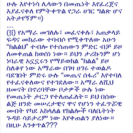
ሁሉ እየተነሳ ሌላውን በመጤነት እየፈረጀና
እያፈናቀለ የምትቀጥል የጋራ ሀገር ግልጽ ሆና
አትታየኝም።)
…
(፬) የአማራ መገለሉ፣ መፈናቀሉ፣ አጠቃላይ
ፍዳና መከራው ተባብሶ የሚቀጥለው አሁን
“ክልልህ” ተብሎ የተሰጠውን ምድር ብቻ ይዞ
ለመቀጠል ከወሰነ ነው። ይህን ታሪኩንም ሆነ
ነባራዊ አኗኗሩን የማይወክል “ክልል” ይዞ
ስለቆየ ነው አማራው በገዛ ሀገሩ ተወልዶ
ባደገበት ምድሩ ሁሉ “መጤና ሰፋሪ” እየተባለ
የተፈናቀለውና የተገደለው። አማራ ለሺህ
ዘመናት በኖረባቸው ቦታዎች ሁሉ ነው
የመጤነት ታርጋ የተለጠፈለት። ይህ በሰው
ልጅ ዘንድ መሠረታዊና ዋና የሆነን ተፈጥሯዊ
መብት የካደ አከላለል የክልሎች ባለቤትነት
ጉዳይ ሳይታረም ነው እየቀጠልን ያለነው።
በዚሁ እንቀጥል???
…