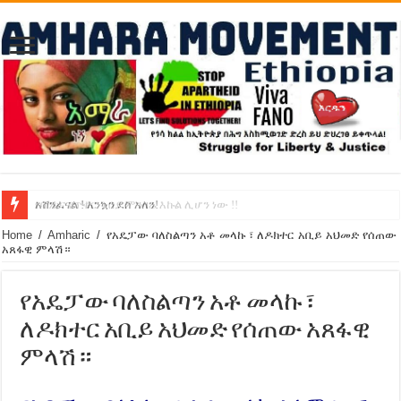
የባንክና የጥቁር ገብያ ምንዛሬ እኩል ሊሆን ነው !!
አሸንፈናል ! እንኳን ደስ አለን!
Home
/
Amharic
/
የአዴፓው ባለስልጣን አቶ መላኩ ፣ ለዶክተር አቢይ አህመድ የሰጠው
አጸፋዊ ምላሽ።
የአዴፓው ባለስልጣን አቶ መላኩ ፣
ለዶክተር አቢይ አህመድ የሰጠው አጸፋዊ
ምላሽ።