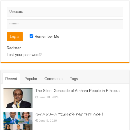
Remember Me
Register
Lost your password?
Recent
Popular
Comments
Tags
The Silent Genocide of Amhara People in Ethiopia
June 18, 2026
የአብይ አህመድ ሚኒስትሮች የሐይማኖት ስሪት !
June 5, 2026