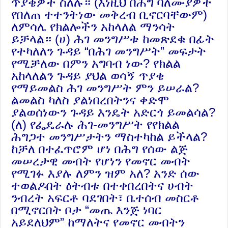
ጥያቄዎች ስለሉ። (እነዚህ በሕግ ባለሙያዎች
የበለጠ ተተንትነው መቅረብ ቢኖርባቸውም)
ለምሳሌ የክልሎችን አከላለል ማንሳት
ይቻላል። (ሀ) ሕገ መንግሥቱ ከመጽደቁ በፊት
የተካለለን ጉዳይ “በሕገ መንግሥት” መፍታት
የሚቻለው በምን አግባብ ነው? የክልል
አከላለልን ጉዳይ ያህል ወሳኝ ጥያቄ
የማይመልስ ሕገ መንግሥት ምን ይሠራል?
ልመልስ ካለስ ያልነበረበትንና ቀድሞ
ያልወሰነውን ጉዳይ እንዴት አድርጎ ይመልሳል?
(ለ) የፌዴራሉ ሕገ-መንግሥት የየክልል
ሕግጋተ መንግሥታትን ማስተካከል ይችላል?
ከቻለ በተፈጥሮም ሆነ በሕግ የሰው ልጅ
መሠረታዊ መብት የሆነን የመኖር መብት
የሚገፉ እያሉ ለምን ዝም አለ? አንድ ሰው
ተወልዶበት ዕትብቱ በተቀበረበትና ሀብት
ንብረት አፍርቶ ባደገበት፣ ቤተሰብ መስርቶ
በሚኖርበት ቦታ “መጤ እንጅ ነባር
አይደለህም” ከማለትና የመኖር መብትን