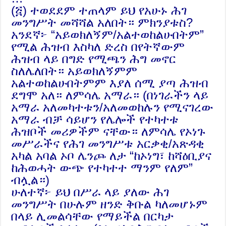
(፭) ተወደደም ተጠላም ይህ የአሁኑ ሕገ
መንግሥት መሻሻል አለበት። ምክንያቱስ?
አንደኛ፦ “አይወክለኝም/አልተወከልሁበትም”
የሚል ሕዝብ እስካለ ድረስ በየትኛውም
ሕዝብ ላይ በግድ የሚጫን ሕግ መኖር
ስለሌለበት። አይወክለኝምም
አልተወከልሁበትምም እያለ ሰሚ ያጣ ሕዝብ
ደግሞ አለ። ለምሳሌ አማራ። (በነገራችን ላይ
አማራ አለመካተቱን/አለመወከሉን የሚናገረው
አማራ ብቻ ሳይሆን የሌሎች የተካተቱ
ሕዝቦች መሪዎችም ናቸው። ለምሳሌ የኦነጉ
መሥራችና የሕገ መንግሥቱ አርቃቂ/አጽዳቂ
አካል አባል ኦቦ ሌንጮ ለታ “ከኦነግ፣ ከሻዕቢያና
ከሕወሓት ውጭ የተካተተ ማንም የለም”
ብሏል።)
ሁለተኛ፦ ይህ በሥራ ላይ ያለው ሕገ
መንግሥት በሁሉም ዘንድ ቅቡል ካለመሆኑም
በላይ ሊመልሳቸው የማይችል በርካታ