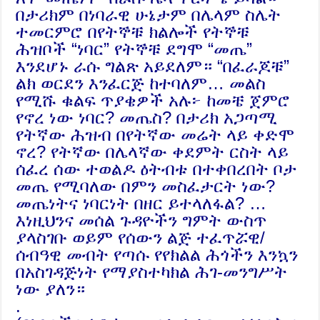
በታሪክም በነባራዊ ሁኔታም በሌላም ስሌት
ተመርምሮ በየትኞቹ ክልሎች የትኞቹ
ሕዝቦች “ነባር” የትኞቹ ደግሞ “መጤ”
እንደሆኑ ራሱ ግልጽ አይደለም። “በፈራጆቹ”
ልክ ወርደን እንፈርጅ ከተባለም… መልስ
የሚሹ ቁልፍ ጥያቄዎች አሉ፦ ከመቼ ጀምሮ
የኖረ ነው ነባር? መጤስ? በታሪክ አጋጣሚ
የትኛው ሕዝብ በየትኛው መሬት ላይ ቀድሞ
ኖረ? የትኛው በሌላኛው ቀደምት ርስት ላይ
ሰፈረ ሰው ተወልዶ ዕትብቱ በተቀበረበት ቦታ
መጤ የሚባለው በምን መስፈታርት ነው?
መጤነትና ነባርነት በዘር ይተላለፋል? …
እነዚህንና መሰል ጉዳዮችን ግምት ውስጥ
ያላስገቡ ወይም የሰውን ልጅ ተፈጥሯዊ/
ሰብዓዊ መብት የጣሱ የየክልል ሕጎችን እንኳን
በአስገዳጅነት የማያስተካክል ሕገ-መንግሥት
ነው ያለን።
.