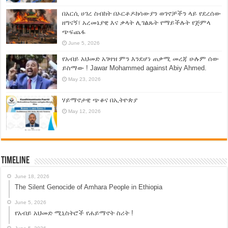
በአርሲ ሀገረ ስብከት በኦርቶዶክሳውያን ወገኖቻችን ላይ የደረሰው
ዘግናኝ፣ አረመኔያዊ እና ቃላት ሊገልጹት የማይችሉት የጅምላ
ጭፍጨፋ
June 5, 2026
የአብይ አህመድ አገዛዝ ምን እንደሆነ ጠቃሚ መረጃ ሁሉም ሰው
ይስማው ! Jawar Mohammed against Abiy Ahmed.
May 23, 2026
ሃይማኖታዊ ጭቆና በኢትዮጵያ
May 12, 2026
Timeline
June 18, 2026
The Silent Genocide of Amhara People in Ethiopia
June 5, 2026
የአብይ አህመድ ሚኒስትሮች የሐይማኖት ስሪት !