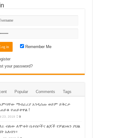
in
Remember Me
gister
st your password?
cent
Popular
Comments
Tags
 አምባቸው ማብራሪያ አንዲሰጡ ወይም ይቅርታ
ጠይቁ ተጠይቀዋል !
il 23, 2019
9
ራ ብለው ለሞቱት ቤተሰቦችና ልጆች የቻልነዉን ያህል
ት አለብን።