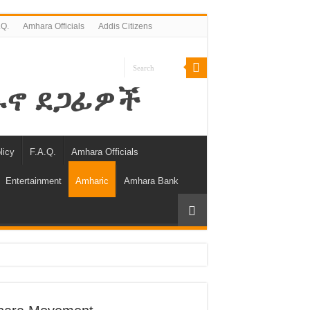
.Q.
Amhara Officials
Addis Citizens
licy
F.A.Q.
Amhara Officials
Entertainment
Amharic
Amhara Bank