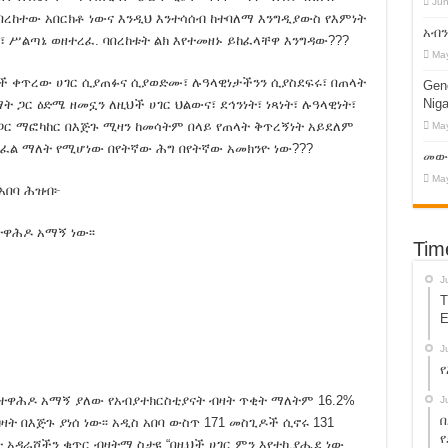
Jun
 !
ከተው አበርክቶ ነውና እንዲህ እንተሳሰብ ከተባለማ እንግዲያውስ የእምነት
አብን
ት፣ ሥልጣኔ ወዘተረፈ. ባበረከቱት ልክ እየተመዘኑ ይከፈላቸዋ እንግዳው???
ን ማዳን ኢትዮጵያን ማዳን ነው!
May
ፍ ዛሬ በአዲስ አበባ ተመልከቱ !
ች ቀጥረው ሀገር ሲያጠፉና ሲያወድሙ፣ ሉዓላዊነታችንን ሲያስደፍሩ፣ በጠላት
Geno
Niga
 ጋር ዕድሜ ዘመኗን ለዚህች ሀገር ህልውና፣ ደኅንነት፣ ነጻነት፣ ሉዓላዊነት፣
አገዛዝ በኢትዮጵያ ላይ እየፈጸመው ያለው ወረራ!
ጋር ማፎካከር በእጅጉ ሚዛን ከመሳትም በላይ የጠላት ቅጥረኝነት አይደለም
May
 ድጋፍ እንዲወጣ ማድረግ?
መክፈል ማለት የሚሆነው በየትኛው ሕግ በየትኛው አመክንዮ ነው???
መውረ
May
 አበባ ሕዝብ፦
on’s Dictatorship !
ተዋሕዶ አማኝ ነው፡፡
ንዲመለስ ተደረገ!
Tim
ይት መድረክ እነሆ ! እንዳይቀሩ !
J
T
E
መድ ስልጣናቸውን ይልቀቁ! የ13 ተቋማት ጥያቄ!
J
የ
 ! የአብይ አህመድን ኦሮሙማ አስተዳደር ተዋወቁት!
 ተዋሕዶ አማኝ ያለው የአብያተክርስቲያናት ብዛት ጥቂት ማለትም 16.2%
J
በ
 በእጅጉ ያነሰ ነው፡፡ አዲስ አበባ ውስጥ 171 መስጊዶች ሲኖሩ 131
 – አቶ ተክሌ ይሻው !
የ
ት አዳራሾችን ቁጥር ብዛትማ ስታዩ “በዚህች ሀገር ምን እየተኪያሔደ ነው