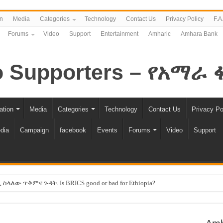
n
Media
Categories
Technology
Contact Us
Privacy Policy
F.A
Forums
Video
Support
Entertainment
Amharic
Amhara Bank
ation
Media
Categories
Technology
Contact Us
Privacy Po
dia
Campaign
facebook
Events
Forums
Video
Support
ለው ጥቅምና ጉዳት. Is BRICS good or bad for Ethiopia?
 -ሽመልስ አብዲሳ
እኩል ሊሆን ነው !!