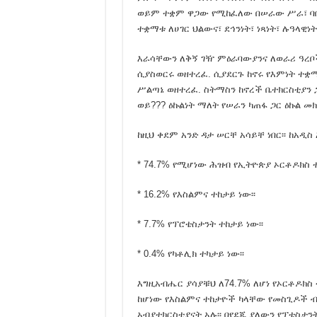
የአማራ ባንክ አክሲዮን ማኅበር
ወይም ተቋም ዋጋው የሚከፈለው በሠራው ሥራ፣ ባበረ
ተቋማቱ ለሀገር ህልውና፣ ደኅንነት፣ ነጻነት፣ ሉዓላዊነ
የእራት ግበዣ – አዲስ አበባ
የባልደራስ የምርጫ ቅስቀሳ ሰል
እራሳቸውን ለቅኝ ገዥ ምዕራባውያንና ለወራሪ ዓረቦ
ሲያስወርሩ ወዘተረፈ. ሲያደርጉ ከኖሩ የእምነት ተቋማት
በዐቢይ የሚመራው የኦሮሙማ 
ሥልጣኔ ወዘተረፈ. ስትማስን ከኖረች ቤተክርስቲያን 
በመላው አማራ ክልል ለአብይ
ወይ??? ዕኩልነት ማለት የሠራን ካጠፋ ጋር ዕኩል 
Zoom Conference Today!
ከዚህ ቀደም አንድ ዳታ ሠርቸ አሳይቸ ነበር፡፡ ከአዲስ
Look at Abiy Administrati
* 74.7% የሚሆነው ሕዝብ የኢትዮጵያ ኦርቶዶክስ 
ልደቱ አያሌው ከኤርፖርት እ
ለአማራ ብሔራዊ ንቅናቄ የዉይ
* 16.2% የእስልምና ተከታይ ነው፡፡
የተፈቀዱት ሰልፎች!
* 7.7% የፕሮቴስታንት ተከታይ ነው፡፡
ጠቅላይ ሚኒስትር ዐቢይ አሕ
* 0.4% የካቶሊክ ተካታይ ነው፡፡
ኦሮምያ ሀገር ሆነች እንዴ?
አስደንጋጩ ስዉሩ ሰራ ሲጋለጥ
እግዚአብሔር ያሳያቹህ ለ74.7% ለሆነ የኦርቶዶክስ
ከሆነው የእስልምና ተከታዮች ካላቸው የመስጊዶች ብዛት
እንደ ገዳ ባህል ጨፍላቂ የለም
አብያተክርስቲያናት አሉ፡፡ በየደጁ ያለውን የፕቴስታን