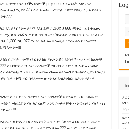
ቤተክርስቲያን ግለሰቦችና ቡድኖች projectionኑን እንዴት አድርገው
Log
 አድማ! ጥብቅ ማሳሰብያ !!
በለጠ ተጠቃሚ የሆነችና ሌላ የመሬት ይገባኛል ወይም የይዞታየ ይጽደቅልኝ
ለጉት???
ከካል የተደረገ የመጀመሪያ ዙር የምርጫ ክርክር!
 ካሬ አኳያ ካሰላነው ደግሞ ለእስልምና 260ሽህ 968 ሜትር ካሬ ከተሰጠና
ወይ ተያይዞ መጥፋት ብቻ ነው ! አማራ ፋኖ!
ምኗ ሁሉ ነገሯ ግምት ውስጥ ሳይገባ “ከእስልምና ጋር በንጽጽር ዕኩል ቦታ
ታ 1,206 ሽህ 977 ሜትር ካሬ ነው፡፡ ስለዚህ ኦርቶዶክስ ከእስልምና
 ላይ ክስ ሊጀመር ነው !!!
ል ማለት ነው!!!
??
Re
ርቶዶክስ በሆነባት ከተማ የኦርቶዶክስ ይዞታ እጅግ አነስተኛ መሆኑንና ከሌሎቹ
Lo
??? የቤተክርስቲያን አሥተዳዳሪዎች የቤተክርስቲያንን ውለታ እና ፍጹም
አህመድ ነው:: የደህነቱ ሹም አቶ አያሌው መንገሻ ይናገራሉ!
 ፀረ ቤተክርስቲያን አገዛዞች ይመጣሉ ብለው ስላልሠጉና ቤተክርስቲያን እንዲህ
ታደራዊ ክንፍ ነው !
 ይሄ ቢታወቅማ ኖሮ በቀደመው ዘመን ለየ አብያተክርስቲያናቱ የይዞታ
Re
ታ ኢንፎርሜሽን ብሄራዊ ጣቢያው ኢቲቪ አልተገኙም!
ነ ስብሐት ነጋም ሊፈቱ ይችላሉ ! ጉድ ስሙ !
ኑ የአንዳንድ አብያተክርስቲያናት አሥተዳዳሪዎች በቀደመው ጊዜ ያወጡትን
ዶር
አንዲ
መከኑ “መክኗል!” እያሉ አይደለም እንዴ ይዞታዎቻችንን እየነጠቁን ያሉት???
ቂቱ እነዚህ ናቸው!!!
ት አለና!!!
Apr
ለአማ
ያረጋገጠ ይቅርና አንድ አካል ስንት ደክሞ ያገኘውንና ለብዙ መቶ ዓመታት
መርዳ
ንጠቅ እንዴት ነው ፍትሐዊ አሠራር የሚሆነው??? መቸም አንድ ግለሰብ