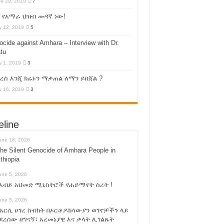
e 29, 2019
7
 የአማራ ህዝብ መዳኛ ነው!
 12, 2019
5
cide against Amhara – Interview with Dr.
tu
 1, 2019
3
ስ እንጂ ክሬኑን ማቃጠል ለማን ይበጃል ?
 16, 2019
3
eline
une 18, 2026
he Silent Genocide of Amhara People in
thiopia
une 5, 2026
አብይ አህመድ ሚኒስትሮች የሐይማኖት ስሪት !
une 5, 2026
አርሲ ሀገረ ስብከት በኦርቶዶክሳውያን ወገኖቻችን ላይ
ደረሰው ዘግናኝ፣ አረመኔያዊ እና ቃላት ሊገልጹት