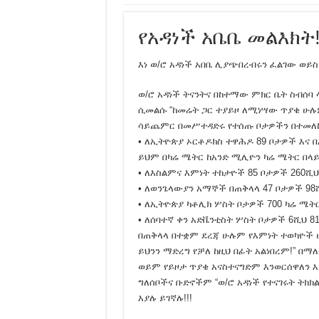
አሸንፈናል ! እንኳን ደስ አለን!
የአዳነች አቤቤ መልእክት
አብንን ይምረጡ!
የአማራ ባንክ ምስረታ የመጨ
እነ ወ/ሮ አዳነች አበቤ ሊያጭበረብሩን ፈልገው ወይ
የኢዜማው መሪ ብርሃኑ ነጋ 
ወ/ሮ አዳነች ትናንትና በከተማው ምክር ቤት ስብሰባ 
የአዲስ አበባ ጉዳይ! The Apar
ሲመልሱ “ከመሬት ጋር ተያይዞ ለሚነሣው ጥያቄ ሁሉ
ኦሮሚያ ዉስጥ የሚካሄደዉ 
ሳይጨምር በመሥተዳድሩ የተሰጡ ቦታዎችን በተመለከ
• ለኢትዮጵያ ኦርቶዶክስ ተዋሕዶ 89 ቦታዎች እና 
የአፈ ቅቤው የዐብይ አህመድ ው
ይህም በካሬ ሜትር ከአንድ ሚሊዮን ካሬ ሜትር በላይ 
አማራ ከሆንክ ይሀን ስማ ! ሼር
• ለእስልምና እምነት ተከታዮች 85 ቦታዎች 260ሺህ 
• ለወንጌላውያን አማኞች በጠቅላላ 47 ቦታዎች 98ሺ
300 አማራ መሃል የአጥፍቶ 
• ለኢትዮጵያ ካቶሊክ ሦስት ቦታዎች 700 ካሬ ሜት
አኖሌ ሀውልትን ማን አሰራው? 
• ለሰባተኛ ቀን አድቬንቲስት ሦስት ቦታዎች 6ሺህ 81
በጠቅላላ በተቋም ደረጃ ሁሉም የእምነት ተወካዮች 
አማራ ለምን ይታረዳል የጎሳ 
ይህንን ማድረግ የቻለ ከዚህ በፊት አልነበረም!” በማ
115ሺህ ብር ያወጣው በሬ ታሪ
ወይም የይዞታ ጥያቄ አናስተናግድም እንወርሰዋለን እን
ግለሰቦችና ቡድኖችም “ወ/ሮ አዳነች የተናገሩት ትክክ
Amhara Association of Am
እያሉ ይገኛሉ!!!
ባህርዳር ጉደኛ የተቃውሞ ሰ