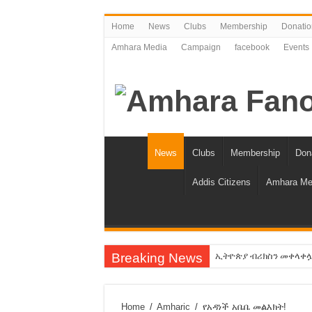
Home
News
Clubs
Membership
Donatio
Amhara Media
Campaign
facebook
Events
News
Clubs
Membership
Don
Addis Citizens
Amhara Me
Breaking News
ኢትዮጵያ ብሪክስን መቀላቀሏ ስላ
የአማራን ቁጥር እንቀንሳለን!
የባንክና የጥቁር ገብያ ምንዛሬ 
Home
/
Amharic
/
የአዳነች አቤቤ መልእክት!