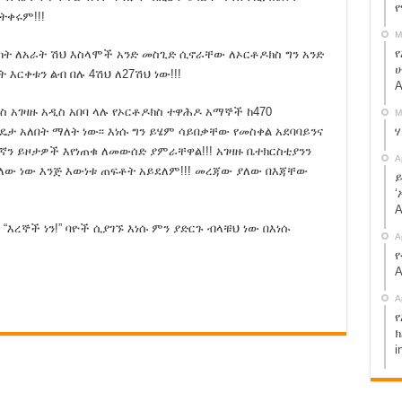
ኢትዮጵያ የፍትህ ተቋም
ትቀሩም!!!
M
ህመድ ነው – የሱዳን ጀነራል
የ
ከት ለአራት ሽህ እስላሞች አንድ መስጊድ ሲኖራቸው ለኦርቶዶክስ ግን አንድ
ሁ
 እርቀቱን ልብ በሉ 4ሽህ ለ27ሽህ ነው!!!
A
ወድቃለች፡፡
 አገዛዙ አዲስ አበባ ላሉ የኦርቶዶክስ ተዋሕዶ አማኞች ከ470
M
ተከራካሪና አለኝታ አረፈ !
ታ አለበት ማለት ነው፡፡ እነሱ ግን ይሄም ሳይበቃቸው የመስቀል አደባባይንና
ን ይዞታዎች እየነጠቁ ለመውሰድ ያምራቸዋል!!! አገዛዙ ቤተክርስቲያንን
ርያቸዉን ሰብረናል ያለው ስብሐት ነጋ ተያዘ !
A
ላለው ነው እንጅ እውነቱ ጠፍቶት አይደለም!!! መረጃው ያለው በእጃቸው
ይ
ሆናለህ ያለቺው ሰውዬ ታሪክ !
‘
A
እረኞች ነን!” ባዮች ሲያገኙ እነሱ ምን ያድርጉ ብላቹህ ነው በእነሱ
A
ስማ!! share.
የ
A
ሞ ክልል እየገባች ነው:: አብይ አህመድ ይሄን አያውቅም? share!
A
 ቅኝ ገዢዎች ናቸው” ጄ/ ብርሃኑ ጁላ
የ
ንዲለቁ ተጠየቁ።
ክ
i
! መተከልንም ሆነ ወለጋን የሚያስተዳድረው የብልጽግና ፓርቲ ነው።
ረከብ ነው? የታገልነው ለዚህ ነው? ጉድ ተመልከቱ::