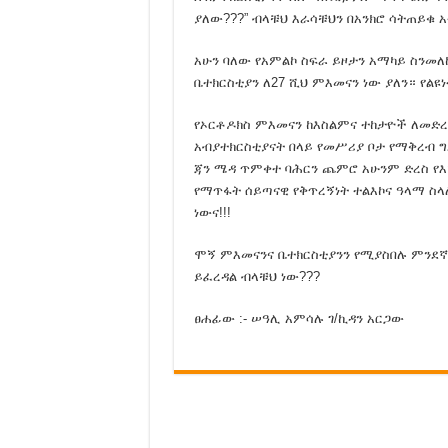
በኦሮሙማ የተጥለቀለቀው የ
ያለው???” ብላቹህ እራሳቹህን በአንክሮ ሳትጠይቁ አ
መሬቱን ዉሰዱ ያለን አብይ አ
አሁን ባለው የአምልኮ ስፍራ ይዞታን አማካይ ስንመለ
ወሳኝ መረጃ ለአማራ ህዝብ
ቤተክርስቲያን ለ27 ሺህ ምእመናን ነው ያለን። የልዩነት
ሀገራችን ትልቅ አደጋ ውስጥ 
የኦርቶዶክስ ምእመናን ከእስልምና ተከታዮች ለመድረስ
ኢንጅነር ጂ ሽፈራዉ የአማራ 
አብያተክርስቲያናት በላይ የመሥሪያ ቦታ የማቅረብ ግዴ
ጃን ሜዳ ጥምቀተ ባሕርን ጨምሮ አሁንም ድረስ የእኛ
አማራንና ኦርቶዶክስን አከርካ
የማጥፋት ሰይጣናዊ የቅጥረኝነት ተልእኮና ዓላማ ስ
እናቱ በ7 አመቱ 7ኛ ንጉስ ት
ነውና!!!
ዝም አልልም!
ሞኝ ምእመናንና ቤተክርስቲያንን የሚያስበሉ ምንደኛ “
አማራ ይህን የተደገሰልህን ጉድ 
ይፈረዳል ብላቹህ ነው???
አዲስ አበባ ቀስበቀስ ወደ ኦሮ
ፀሐፊው :- ሠዓሊ አምሳሉ ገ/ኪዳን አርጋው
“አፄምንሊክና አፄ ኃይለስላሴ
ጠቅላይ ሚንስትሩ ስልጣን እ
በዘር ፍጅት የቆመው ብልጽግና
የኦሮሞ ክልል አዲስ አበባን ሊ