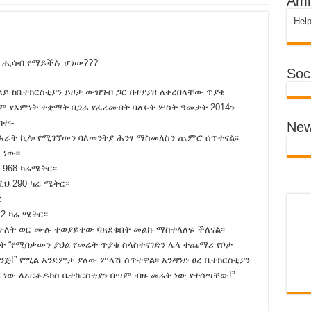
Amh
Hel
!
ረሻው ምዕራፍ!
ስ ሒሳብ የማይችሉ ሆነው???
Soci
ኢትዮጵያ ውስጥ የዘር ፍጅት አልተፈፀመም አሉ!
ላይ ከቤተክርስቲያን ይዞታ ውዝግብ ጋር በተያያዘ ለቀረበላቸው ጥያቄ
theid Court!
ም የእምነት ተቋማት በጋራ የፈረሙበት ባለፉት ሦስት ዓመታት 2014ን
ጀኖሳይድ ሊቆም አይችልም!
ተ፡-
New
በአራት ኪሎ የሚገኘውን ባለመንትያ ሕንፃ ማስመለስን ጨምሮ ሰጥተናል፡፡
ሸቶች! share.
ነው፡፡
 አድርጉ !
968 ካሬሜትር፡፡
ህ 290 ካሬ ሜትር፡፡
ጠፊ ቦንብ አፈነዳለሁ ያለችው እስከዛሬ ለምን አልተከሰሰችም?
ር
ኦነግ ሸኔ ማነው? ጉድ ስሙ ! Hiber Radio
2 ካሬ ሜትር፡፡
ሁለት ወር ሙሉ ተወያይተው ባጸደቁበት መልኩ ማስተላለፍ ችለናል፡፡
ህገመንግስቱ ይቀየር ያሉ በኦሮምያ መንግስት ተከሰሱ !
ለት “የሚበቃውን ያህል የመሬት ጥያቄ ስላስተናገድን ሌላ ተጨማሪ የቦታ
ክ:: ጉድ ስሙ!
ጅ!” የሚል እንድምታ ያለው ምላሽ ሰጥተዋል፡፡ አንዳንድ ፀረ ቤተክርስቲያን
ል ነው ለኦርቶዶክስ ቤተክርስቲያን በጣም ብዙ መሬት ነው የተሰጣቸው!”
erica – Report
ልፍ