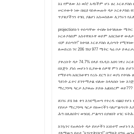
እኔ የምለው እነ ወ/ሮ አዳነችም ሆኑ ፀረ ኦርቶዶክስ 
ከነገ ሠኞ ጀምሮ የስራ ማቆም
ሠርተውት ነው በዚህ ባስቀመጡት ዳታ ኦርቶዶክስ የ
አጣዬን አወደሟት !
ጥያቄያችንን ተገቢ ያልሆነ አስመስለው ሊነግሩን የፈ
በአራት የፖለቲካ ፓርቲዎች መ
projectionኑን ተሰጣቸው ተብሎ ከተገለጸው ሜትር
ምርጫችን ወይ ተያይዞ መኖር 
ኦርቶዶክስም አስተዋጽኦዋ ወይም አበርክቶዋ ውለታዋ 
ብቻ ይሰጣት!” ከተባለ ኦርቶዶክስ ሊሰጣት የሚገባው ቦ
በኢትዮጵያ መንግስትና ግለሰቦች
ለመድረስ ገና 206 ሽህ 977 ሜትር ካሬ ቦታ ይቀራታ
አገር ማለት ምን ማለት ነው ?
ያቀረቡት ዳታ 74.7% በላይ የአዲስ አበባ ነዋሪ ኦ
Please Listen !
በእጅጉ ያነሰ መሆኑን ቢያውቁ ሰዎቹ ምን ይሉ ይሆን
ኦነግ ሽኔን ያቋቋመው አብይ 
የማይተካ አበርክቶዋን የረሱ ደርግ እና ወያኔ የተባሉ
ኦነግ ሸኔ የኦህዴድ ብልፅግና ወ
ዓይነት ፈተና ይገጥማታል ብለው ስላላሰቡ ነው እንጅ
ማረጋገጫ ካርታ እያወጡ ይይዙ አልነበረም ወይ???
ፋና ብሮድካስቲንግ እና ዋል
ኬሪያ ኢብራሂም ተፈታች:: እ
ለነገሩ ይሄ ክፉ ቀን እንደሚመጣ የተረዱ ብልህ የሆ
የይዞታ ማረጋገጫ ካርታ የዘመናችን ባለሥልጣናት እያ
የአብን እጩ ተወዳዳሪዎች በጥ
ሕግ በሌለበትና ወንበዴ ሥልጣን በያዘበት ሀገር ፍትሕ የ
ለአማራ ባንክ ምዝገባ !
እንኳንና የጠቀሱት ዳታ ይዞታችን አነስተኛ መሆኑን እ
ዘመን አይሽሬ ስህተት !
ያለማውን ይዞታ “እንነጥቅሃለን!” በማለት በግፍ መ