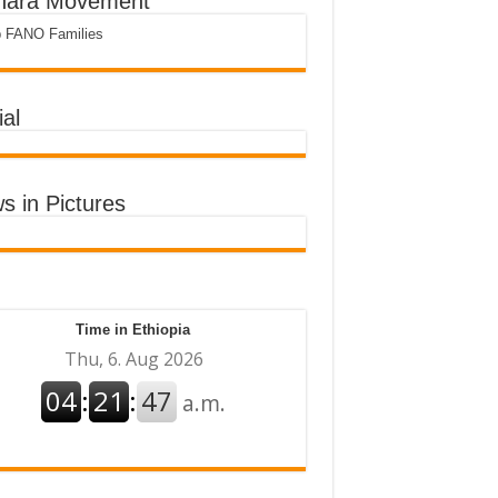
ara Movement
p FANO Families
al
s in Pictures
Time in Ethiopia