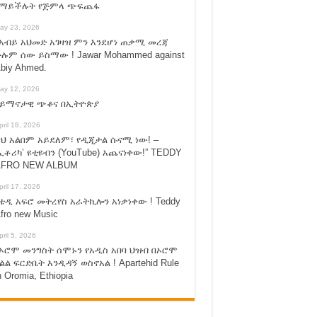
የማይችሉት የጅምላ ጭፍጨፋ
ay 23, 2026
አብይ አህመድ አገዛዝ ምን እንደሆነ ጠቃሚ መረጃ
ሉም ሰው ይስማው ! Jawar Mohammed against
biy Ahmed.
ay 12, 2026
ሃይማኖታዊ ጭቆና በኢትዮጵያ
pril 18, 2026
ህ አልበም አይደለም፣ የዲጂታል ሱናሚ ነው! –
ኢቶሪካ’ ዩቲዩብን (YouTube) አጨናነቀው!” TEDDY
FRO NEW ALBUM
pril 17, 2026
ቴዲ አፍሮ መትረየስ አራትኪሎን አነቃነቀው ! Teddy
fro new Music
pril 5, 2026
ኦሮሞ መንግስት ሰሞኑን የአዲስ አበባ ህዝብ በኦሮሞ
ልል ፍርድቤት እንዲዳኝ ወስኖአል ! Apartehid Rule
n Oromia, Ethiopia