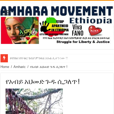
የባንክና የጥቁር ገብያ ምንዛሬ እኩል ሊሆን ነው !!
አሸንፈናል ! እንኳን ደስ አለን!
Home
/
Amharic
/
የአብይ አህመድ ጉዱ ሲጋለጥ ‬!
የአብይ አህመድ ጉዱ ሲጋለጥ ‬!