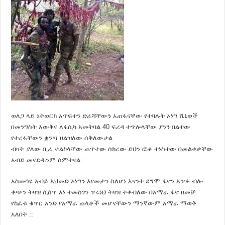
‪‪ወለጋ ላይ ኔትወርክ አጥፍተን ድራሻቸውን አጠፋናቸው የተባሉት ኦነግ ሼኔወች
በመንግስት እውቅና ለፋሲካ አመትባል 40 ፍሪዳ ተጥሎላቸው ያንን በልተው
የተረፋቸውን ቋንጣ ዘልዝለው ሰቅለውታል ‬
‪ብዛት ያለው ቢራ ተልኮላቸው ጠጥተው ሰክረው ይህን ፎቶ ተነስተው በመልቀቃቸው
አብይ መናደዱንም ሰምተናል::
አስመሳዩ አብይ አህመድ ኦነግን እየመታን ስለሆነ እናንተ ደግሞ ፋኖን አጥፉ ብሎ
ቀጭን ትዛዝ ሲሰጥ እነ ተመስገን ጥሩነህ ትዛዝ ተቀብለው በአማራ ፋኖ ዘመቻ
የከፈቱ ቁጥር አንድ የአማራ ጠላቶች መሆናቸውን ማንኛውም አማራ ማወቅ
አለበት ‬::