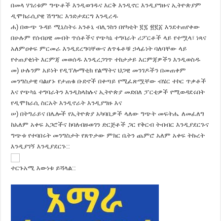
በመላ ሃገሪቱም ግጭቶች እንዲወገዱና እርቅ እንዲኖር እንዲያግዙና ኢትዮጵያም
ዲሞክራሲያዊ ሽግግር እንድታደርግ እንዲረዱ
ሐ) በውጭ ጉዳይ ሚኒስትሩ አንቶኒ ብሊንከን በየካቲት ፪፯ ፳፪፩ እንደተጠየቀው
በሁሉም የሰብዐዊ መብት ጥሰቶችና የጭካኔ ተግባራት ሪፖርቶች ላይ የተሟላ፣ ነጻና
አለምዐቀፍ ምርመራ እንዲደረግባቸውና ለጥፋቶቹ ኃላፊነት ባለባቸው ላይ
የተጠያቂነት እርምጃ መወሰዱ እንዲረጋገጥ ተከታታይ እርምጃዎችን እንዲወስዱ
መ) ሁሉንም አይነት የዲፕሎማቲክ የልማትና ህጋዊ መንገዶችን በመጠቀም
መንግስታዊ ባልሆኑ የታጠቁ ቡድኖች በቀጣይ የሚፈጽሟቸው ብሄር ተኮር ጥቃቶች
እና የጭካኔ ተግባራትን እንዲከላከሉና ኢትዮጵያ መድበለ ፓርቲዎች የሚወዳደሩበት
የዲሞክራሲ ስርአት እንዲኖራት እንዲያግዙ እና
ሠ) በትግራይና በሌሎች የኢትዮጵያ አካባቢዎች ላለው ግጭት መፍትሔ ለመፈለግ
ከአለም አቀፍ አጋሮችና ከባለብዙወገን ድርጅቶች ጋር የቅርብ ትብብር እንዲያደርጉና
ግጭቱ የተባበሩት መንግስታት የጸጥታው ምክር ቤትን ጨምሮ አለም አቀፍ ትኩረት
እንዲያገኝ እንዲያደርጉ::
ተርጉአሚ እውነቱ ይሻላል::