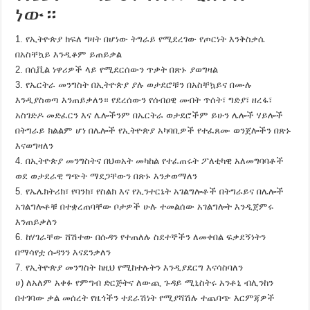
ነው።
1. የኢትዮጵያ ክፍለ ግዛት በሆነው ትግራይ የሚደረገው የጦርነት እንቅስቃሴ
በአስቸኳይ እንዲቆም ይጠይቃል
2. በሲቪል ነዋሪዎች ላይ የሚደርሰውን ጥቃት በጽኑ ያወግዛል
3. የኤርትራ መንግስት በኢትዮጵያ ያሉ ወታደሮቹን በአስቸኳይና በሙሉ
እንዲያስወጣ እንጠይቃለን። የደረሰውን የሰብዐዊ መብት ጥሰት፣ ግድያ፣ ዘረፋ፣
አስገድዶ መድፈርን እና ሌሎችንም በኤርትራ ወታደሮችም ይሁን ሌሎች ሃይሎች
በትግራይ ክልልም ሆነ በሌሎች የኢትዮጵያ አካባቢዎች የተፈጸሙ ወንጀሎችን በጽኑ
እናወግዛለን
4. በኢትዮጵያ መንግስትና በህወአት መካከል የተፈጠሩት ፖለቲካዊ አለመግባባቶች
ወደ ወታደራዊ ግጭት ማደጋቸውን በጽኑ እንቃወማለን
5. የኤሌክትሪክ፣ የባንክ፣ የስልክ እና የኢንተርኔት አገልግሎቶች በትግራይና በሌሎች
አገልግሎቶቹ በተቋረጠባቸው ቦታዎች ሁሉ ተመልሰው አገልግሎት እንዲጀምሩ
እንጠይቃለን
6. ከሃገራቸው ሸሽተው በሱዳን የተጠለሉ ስደተኞችን ለመቀበል ፍቃደኝነትን
በማሳየቷ ሱዳንን እናደንቃለን
7. የኢትዮጵያ መንግስት ከዚህ የሚከተሉትን እንዲያደርግ እናሳስባለን
ሀ) ለአለም አቀፉ የምግብ ድርጅትና ለውጪ ጉዳይ ሚኒስትሩ አንቶኒ ብሊንከን
በተገባው ቃል መሰረት የዜጎችን ተደራሽነት የሚያሻሽሉ ተጨባጭ እርምጃዎች