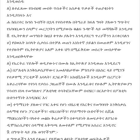
እንዲወሰዱ
ለ) ለተፈጸሙ የሰብዐዊ መብት ጥሰቶችና አሰቃቂ ጥቃቶች ተጠያቂነትን
እንዲያሰፍኑ እና
ሐ ከሴናተር ኩንስ ጉብኝት በኋላ የተስተዋሉ በትግራይ ክፍለ ግዛት ያለውን ግጭትና
የአካባቢውን ሰላምና መረጋጋትን በሚያውኩ ቁልፍ ጉዳዮች ላይ መሻሻሎች እንዲታዩ
8. የኢትዮጵያ መንግስት ከዚህ ቀጥሎ ያሉትን እንዲያደርግ ጥሪያችንን እናቀርባለን
ሀ) የህወአት አባላት ሲታሰሩ በተቻለ መጠን አነስተኛ ኃይልን በመጠቀም እንዲሆንና
የተያዙትም የኢትዮጵያና አለም አቀፉ ህግ በሚፈቅደው መሰረት መብታቸው
እንዲጠበቅላቸው
ለ) የኤርትራ ሃይሎች ወዲያውኑና በሙሉ ከኢትዮጵያ እንዲወጡ እንዲደረግ
ሐ) በፖለቲካ እንቅስቃሴያቸውና አመለካከታቸው ምክንያት በእስር ላይ የሚገኙ
የተቃዋሚ ፓርቲዎች አባላት፣ ደጋፊዎች፣ አክቲቪስቶች እንዲሁም በሪፖርት
አቀራረባቸው የተነሳ የታሰሩ ጋዜጠኞች በሙሉ እንዲፈቱና የሁሉም ኢትዮጵያውያን
ሃሳብን በነጻ የመግለጽና ፖለቲካዊ ተሳትፎአቸውም በብሄር፣ በርእዮትና በፖለቲካ
ቡድንተኝነት እንዲከበር እና
መ) ተዓማኒነት ያለውና ሃገር አቀፍ የሆነ ብሄራዊ የእርቅና የመግባባት እንቅስቃሴ
ሰላማዊ የሆኑ ፓርቲዎችን፣ ብሄረሰቦችን፣ የሃይማኖት ቡድኖችንና ሲቪል
ማህበረሰቦችን ባካተተ መልኩ ቅሬታዎችን በቀጣይነት ለመፍታትና ለሃገሪቱ
ዲሞክራሲያዊና ሰላማዊ አቅጣጫ ለመተለም የሚያግዝ አሰራር እንዲኖር
9. በግጭት ላይ ያሉ ወገኖችንም:-
ሀ ግጭቶችን እንዲያቆሙ፣ ያላቸውን ልዩነት ፖለቲካዊ መፍትሔዎች