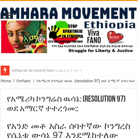
የባንክና የጥቁር ገብያ ምንዛሬ እኩል ሊሆን ነው !!
አሸንፈናል ! እንኳን ደስ አለን!
Home
/
Amharic
/
የአሜሪካ ኮንግሬስ ዉሳኔ: (resolution 97) ወደ አማርኛ ተተረጎመ::
የአሜሪካ ኮንግሬስ ዉሳኔ: (resolution 97)
ወደ አማርኛ ተተረጎመ::
የአንድ መቶ አስራ ሰባተኛው ኮንግረስ
የሴኔቱ ውሳኔ 97 እንደሚከተለው