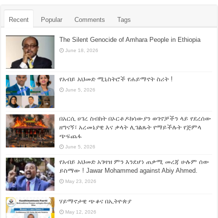
Recent
Popular
Comments
Tags
The Silent Genocide of Amhara People in Ethiopia
June 18, 2026
የአብይ አህመድ ሚኒስትሮች የሐይማኖት ስሪት !
June 5, 2026
በአርሲ ሀገረ ስብከት በኦርቶዶክሳውያን ወገኖቻችን ላይ የደረሰው
ዘግናኝ፣ አረመኔያዊ እና ቃላት ሊገልጹት የማይችሉት የጅምላ
ጭፍጨፋ
June 5, 2026
የአብይ አህመድ አገዛዝ ምን እንደሆነ ጠቃሚ መረጃ ሁሉም ሰው
ይስማው ! Jawar Mohammed against Abiy Ahmed.
May 23, 2026
ሃይማኖታዊ ጭቆና በኢትዮጵያ
May 12, 2026