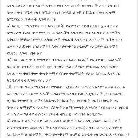
እንዲፈልጉላቸው፣ አለም አቀፉን የሰብአዊ መብት ድንጋጌዎች እንዲያከብሩ፤
ግጭቶችን ከሚቀጥሉ፣ ከሚያባብሱ፣ በተለይ ደግሞ ሲቪል ሰዎችን ኢላማ
ከሚያደርጉ ጥቃቶች እንዲቆጠቡ
ለ) እርዳታ የሚሰጥባቸውን አካባቢዎች ያለምንም ገደብ በአስቸኳይ ተደራሽ
ለማድረግ ተጨባጭና የሚታዩ መሻሻሎችን እንዲያደርጉ፣ እርዳታ ሰራተኞችና
አቅርቦቶቻቸው፣ የተጎዱ አካባቢዎች ተደራሽ እንዲሆኑ እንዲሁም ሲቪል የሆኑ
ሰዎችን ደህነነት፣ የስደተኞች፣ ለተፈናቃዮች፣ እንዲሁም የእርዳታ ሰራተኞች
ደህነንት እንዲጠበቅ እና
ሐ) በነበረው ግጭት ምክንያት በትግራይ ክልልና በሌሎች የኢትዮጵያ ክልልሎች
ለደረሰው የሰብአዊ መብት መጣስ ነጻና ገለልተኛ የሆነ ምርመራ እንዲካሄድና
አጥፊዎች ተለይተው ቅጣት የሚያገኙበት ተዐማኒነት ያለው አሰራር እንዲኖር
እንዲፈቅዱና እንዲተባበሩ እና
10. የውጭ ጉዳይ ሚኒስትሩ፣ የገንዘብ ሚኒስትሩ፣ የአሜሪካ አለም አቀፍ ተራድኦ
አስተዳዳሪ እንዲሁም ሌሎች ጉዳዩ ከሚመለከታቸው ኤጀንሲዎች ጋር በመሆን:-
ሀ) ከኢትዮጵያ ከፍተኛ ባለስልጣናት፣ ከኤርትራ መንግስት ጋር፣ ከህወአት ጋር
ግጭቱን ለማቆምና የኤርትራ ሃይሎችን ለማስወጣት እንዲሰሩ፣ የደረሰውን ሰብዐዊ
ቀውስ ለመግታትና ሁሉንም ያካተተ ብሄራዊ መግባባት እንዲደግፉ
ለ) የቆሙት ለኢትዮጵያ ይሰጡ የነበሩ ለህይወት አስፈላጊ ያልሆኑ እርዳታዎች
የሚቀጥሉበትን መመዘኛዎች በአስቸኳይ እንዲያዘጋጁና ሰብዐዊ የሆኑ አስቸኳይ
እርዳታዎች ለስደተኞችና ተፈናቃዮችንም ጨምሮ እንዲቀጥሉ ድጋፍ እንዲያደርጉ፣