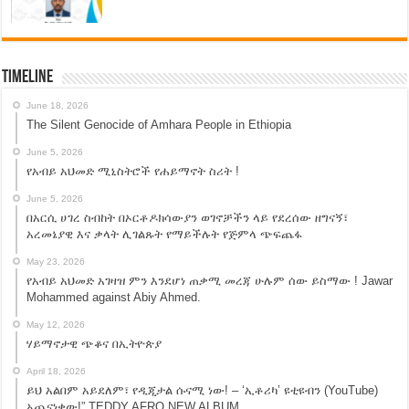
Timeline
June 18, 2026
The Silent Genocide of Amhara People in Ethiopia
June 5, 2026
የአብይ አህመድ ሚኒስትሮች የሐይማኖት ስሪት !
June 5, 2026
በአርሲ ሀገረ ስብከት በኦርቶዶክሳውያን ወገኖቻችን ላይ የደረሰው ዘግናኝ፣
አረመኔያዊ እና ቃላት ሊገልጹት የማይችሉት የጅምላ ጭፍጨፋ
May 23, 2026
የአብይ አህመድ አገዛዝ ምን እንደሆነ ጠቃሚ መረጃ ሁሉም ሰው ይስማው ! Jawar
Mohammed against Abiy Ahmed.
May 12, 2026
ሃይማኖታዊ ጭቆና በኢትዮጵያ
April 18, 2026
ይህ አልበም አይደለም፣ የዲጂታል ሱናሚ ነው! – ‘ኢቶሪካ’ ዩቲዩብን (YouTube)
አጨናነቀው!” TEDDY AFRO NEW ALBUM