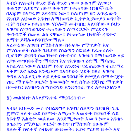
አብይ የአፍሪካ ቀንድ ሹል ቀንድ ነው። ሁሉንም እየወጋ
ሁሉንም እያደማ ነው። ሁሉንም የቀጠናው ህዝቦች ቤት
በእጁም በእግሩም እየረበሼ ነው። ስለሆነም ዘር አጥፊውን
የአብይ አህመድ አገዛዝ ለማስወገድ ኢትዮጲያውያን ወገኖች
ብቻ ሳይሆኑ የቀጠናው ሃይሎች መተባበር አለባቸው። ይህን
አገዛዝ ለማስወገድና ቀጠናውን ለማረጋጋት የሚደረጉ
ትብብሮች በሙሉ ልክ ናቸው። የቀጠናው ህዝቦች ረፍትና
ልማት ይሻሉ።ይገባቼውማል።
አረመኔው አገዛዝ የሚከተለው ከፋፍሎ የማጥቃት እና
የማስጠቃት ስልት ጊዚያዊ የስልጣን ዕፎይታ የፈጠረለት
ቢሆንም ይህንን በመገንዘብ በትብብር አገዛዙን በማስወገድ ላይ
የታዩ መግባባቶችን ማሳደግ እና የአገዛዙን ዕድሜ ማሳጠር
አስፈላጊ ነው። ለዚህም የፋኖ አንድነት የፈጠረውን ተጨማሪ
አቅም እና ዕድል እንዲሁም በእስካሁኑ ሂደት በጸረ አገዛዝ
ትግል አስፈላጊነት ላይ የታዩ መግባባቶች የተሟላ በማቀናጀት
የዘር ማጥፋት ጦርነት ከመመከት ወደ ስትራቴጂካዊ ማጥቃት
በመቀየር አገዛዙን ለማስወገድ እንድንሰራ ጥሪ እናቀርባለን።
፭) መልዕክት ለአለምአቀፉ ማህበረሰብ ፦
አብይ አህመድ መሩ የብልጽግና አገዛዝ ስልጣን ከያዘበት ጊዜ
ጀምሮ ላሉት ወደ ስምንት ለሚጠጉ አመታት በህዝቦች ላይ
ከፍተኛ እልቂት መፈጸሙ እንደሚታወቅ እሙን ነው። አገዛዙ
ሀገሪቱን የማያባራ ጦርነት ውስጥ በማስገባት በሁሉም
ክልሎች ከፍተኛ ሰብአዊ ውድመት፣ ኢኮኖሚያዊ ድቀት እና