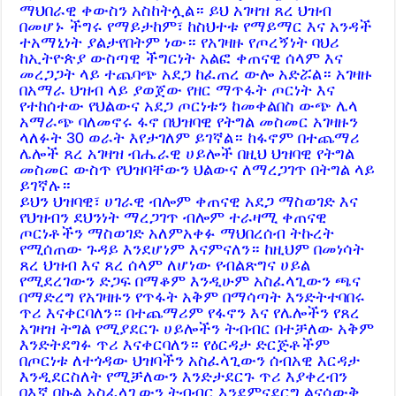
ማህበራዊ ቀውስን አስከትሏል። ይህ አገዛዝ ጸረ ህዝብ
በመሆኑ ችግሩ የማይታከም፣ ከስህተቱ የማይማር እና አንዳች
ተአማኒነት ያልታየበትም ነው። የአገዛዙ የጦረኝነት ባህሪ
ከኢትዮጵያ ውስጣዊ ችግርነት አልፎ ቀጠናዊ ሰላም እና
መረጋጋት ላይ ተጨባጭ አደጋ ከፈጠረ ውሎ አድሯል። አገዛዙ
በአማራ ህዝብ ላይ ያወጀው የዘር ማጥፋት ጦርነት እና
የተከሰተው የህልውና አደጋ ጦርነቱን ከመቀልበስ ውጭ ሌላ
አማራጭ ባለመኖሩ ፋኖ በህዝባዊ የትግል መስመር አገዛዙን
ላለፉት 30 ወራት እየታገለም ይገኛል። ከፋኖም በተጨማሪ
ሌሎች ጸረ አገዛዝ ብሔራዊ ሀይሎች በዚህ ህዝባዊ የትግል
መስመር ውስጥ የህዝባቸውን ህልውና ለማረጋገጥ በትግል ላይ
ይገኛሉ።
ይህን ህዝባዊ፣ ሀገራዊ ብሎም ቀጠናዊ አደጋ ማስወገድ እና
የህዝብን ደህንነት ማረጋገጥ ብሎም ተራዛሚ ቀጠናዊ
ጦርነቶችን ማስወገድ አለምአቀፉ ማህበረሰብ ትኩረት
የሚሰጠው ጉዳይ እንደሆነም እናምናለን። ከዚህም በመነሳት
ጸረ ህዝብ እና ጸረ ሰላም ለሆነው የብልጽግና ሀይል
የሚደረገውን ድጋፍ በማቆም እንዲሁም አስፈላጊውን ጫና
በማድረግ የአገዛዙን የጥፋት አቅም በማሳጣት እንድትተባበሩ
ጥሪ እናቀርባለን። በተጨማሪም የፋኖን እና የሌሎችን የጸረ
አገዛዝ ትግል የሚያደርጉ ሀይሎችን ትብብር በተቻለው አቅም
እንድትደግፉ ጥሪ እናቀርባለን። የዕርዳታ ድርጅቶችም
በጦርነቱ ለተጎዳው ህዝባችን አስፈላጊውን ሰብአዊ እርዳታ
እንዲደርስለት የሚቻለውን እንድታደርጉ ጥሪ እያቀረብን
በእኛ በኩል አስፈላጊውን ትብብር እንደምናደርግ ልናሳውቅ