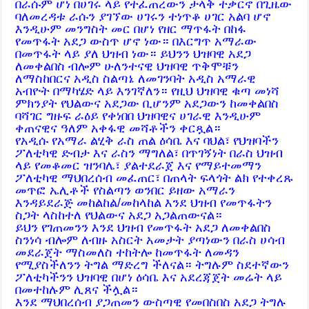
በራሱም ሆነ በሀገሩ ላይ የተፈጠረውን ታላቅ ተቃርኖ በጊዜው
ባለመረዳቱ ራሱን ያገኘው ሀገሩን ተነጥቆ ሀገር አልባ ሆኖ
እንዲሁም መንግስት መር በሆነ የዘር ማጥፋት በከፋ
የመጥፋት አደጋ ውስጥ ሆኖ ነው። በእርግጥ አማራው
በመጥፋት ላይ ያለ ህዝብ ነው። ይህንን ህዝባዊ አደጋ
ለመቀልበስ ብሎም ሁለንተናዊ ህዝባዊ ጥቅሞቹን
ለማስከበርና አዲስ ስልጣኔ ለመገንባት አዲስ አማራዊ
አብዮት በማካሄድ ላይ እንገኛለን። የዚህ ህዝባዊ ቁጣ መነሻ
ምክንያት የህልውና አደጋው ቢሆንም አደጋውን ከመቀልበስ
ባሻገር ግዙፍ ራዕይ የቀነበበ ህዝባዊና ሀገራዊ እንዲሁም
ቀጠናዊና ዓለም አቀፋዊ መሻቶችን ቀርጿል።
የአዲሱ የአማራ ልሂቅ ራስ ጠል ዕሳቤ እና ባህል፣ የህዝባችን
ፖለቲካዊ ድብታ እና ራስን ማግለል፣ በጥገኝነት በራስ ህዝብ
ላይ የመቆመር ዝንባሌ፣ ያልተደራጀ እና የማይተመማን
ፖለቲካዊ ማህበረሰብ መፈጠር፣ በጠላት ፍላጎት ልክ የተቀረጹ
መጥፎ ኤሊቶች የስልጣን ወንበር ይዘው አማራን
እንዳይደራጅ መከልከል/መከላከል እንደ ህዝብ የመጥፋትን
ስጋት ላስከተለ የህልውና አደጋ አጋልጠውናል።
ይህን የገጠመንን እንደ ህዝብ የመጥፋት አደጋ ለመቀልበስ
ስንነሳ ብሎም ለብዙ አስርት አመታት ያጣነውን በራስ ሀሳብ
መደራጀት ማስመለስ ተከትሎ ከመጥፋት ለመዳን
የሚያስችለንን ትግል ማድረግ ችለናል። ትግሉም ስደተኛውን
ፖለቲካችንን ህዝባዊ በሆነ ዕሳቤ እና አደረጃጀት መሬት ላይ
በመተከሉም ሊጸና ችሏል።
እንደ ማህበረሰብ ያጋጠመን ውስጣዊ የመበስበስ አደጋ ትግሉ