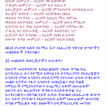
ዘመቻ መምሪያ – አርበኛ ባዩ አለባቸው
ፖለቲካ መምሪያ – አርበኛ ጌታ አስራዳ
አደረጃጀት መምሪያ – አርበኛ ምንተስኖት ወንድአፈራሁ
ድርጅት ጽ/ቤት – አርበኛ አስቻለው በለጠ
የህዝብ ግንኙነት – አርበኛ አስረስ ማረ ዳምጤ
የህዝብ አስተዳደር መምሪያ – አርበኛ ዘመነ ምህረት
ፋይናንስ እና ግዢ አስተዳደር – አርበኛ አሻግሬ ባዬ
ፖሊሲ እና ስትራቴጂ – አርበኛ እስክንድር ነጋ
አጋርነት እና ትብብር – አርበኛ አበበ ፈንታው
የውጭ ጉዳይ መምሪያ – አርበኛ ብሩክ ስለሺ
በዚህ ታሪካዊ እለት የአማራ ፋኖ ብሔራዊ ንቅናቄ ቀጣዮችን
መልዕክቶች ያቀርባል።
፩) መልዕክት ለድርጅታችን ሠራዊት፦
ከፍተኛ መስዋዕትነት እየከፈልክበት ያለው ትግል ፍሬ
እንዲያፈራ እና የተሟላ አሸናፊነት እንዲረጋገጥ የአደረጃጀት
አንድነት የግድ እንደሆነ በተደጋጋሚ የተነሳው ሀሳብ ተገቢውን
መልስ አግኝቶ የፋኖ አንድነት ተበስሯል። ይህ ትልቅ
የምስራች የሚያስገኘውን ተጨማሪ አቅም በመጠቀም
በጽናት እና ቁርጠኝነት ትግሉን እንድትቀጥል ጥሪ
እናቀርባለን። በትግል ሂደት አዲሱ ትውልድ በብሔራዊ ቁጭት
እና ንቃት ያገኘውን የአስተሳሰብ አቅም በመጠቀም ውስጣዊ
ትግል የሚፈልጉ ነባር ዕክሎችን በዲሞክራሲያዊ መንገድ