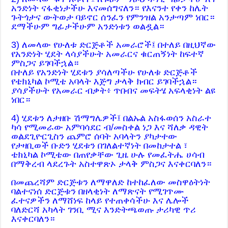
አንድነት ናፋቂነታችሁ እናመሰግናለን። የእናንተ የቀን ከሌት
ጉትጎታና ውትወታ ባይኖር ሰንፈን የምንዝል አንታጣም ነበር።
ደማችሁም ግፊታችሁም አንድነቱን ወልዷል።
3) ለመላው የሁለቱ ድርጅቶች አመራሮች፤ በተለይ በዚህኛው
የአንድነት ሂደት ላሳያችሁት አመራርና ቁርጠኝነት ከፍተኛ
ምስጋና ይገባችኋል።
በተለይ የአንድነት ሂደቱን ያሳለጣችሁ የሁለቱ ድርጅቶች
የቴክኒካል ኮሚቴ አባላት እጅግ ታላቅ ክብር ይገባችኋል።
ያሳያችሁት የአመራር ብቃት፥ ጥበብና መፍትሄ አፍላቂነት ልዩ
ነበር።
4) ሂደቱን ለታዘቡ ሽማግሌዎች፤ በልኡል አስፋወሰን አስራተ
ካሳ የሚመራው አምባሳደር ብ/መስቀል ነጋ እና ሻለቃ ዳዊት
ወልደጊዮርጊስን ጨምሮ ሰባት አባላትን ያካታተው
የታዛቢወች ቡድን ሂደቱን በገለልተኛነት በመከታተል ፣
ቴክኒካል ኮሚቴው በጠየቃቸው ጊዜ ሁሉ የመፈትሔ ሀሳብ
በማቅረብ ላደረጉት አስተዋጽኦ ታላቅ ምስጋና እናቀርባለን።
በመጨረሻም ድርጅቱን ለማዋለድ ከተከፈለው መስዋዕትነት
ባልተናነሰ ድርጅቱን በዘላቂነት ለማጽናት የሚገጥሙ
ፈተናዎችን ለማሸነፍ ከላይ የተጠቀሳችሁ እና ሌሎች
ባለድርሻ አካላት ገንቢ ሚና እንድትጫወጡ ታሪካዊ ጥሪ
እናቀርባለን።