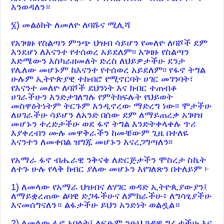
እንወዳለን።
፮) መልዕክት ለመለዮ ለባሹና ሚሊሻ
የአገዛዙ የስልጣን ምንጭ ህዝብ ሳይሆን የመለዮ ለባሾች ደም
እንደሆነ ለእናንተ የተሰወረ አይደለም፡፡ አገዛዙ የስልጣን
እድሜውን እስካራዘመለት ድረስ ለህይዎታችሁ ደንታ
የሌለው መሆኑም ከእናንተ የተሰወረ አይደለም፡፡ የፋኖ ትግል
ሁሉም ኢትዮጵያዊ ተከብሮ የሚኖርባት ሀገር መገንባት፣
የእናንተ መለዮ ለባሾች ደህንነት እና ክብር ተጠብቆ
ሀገራችሁን እንድታገለግሉ የምትከፍሉት የህይወት
መስዋዕትነትም ትርጉም እንዲኖረው ማድረግ ነው፡፡ ሞታችሁ
ለሀገራችሁ ሳይሆን ለአንድ በሰው ደም ለማይጠረቃ አገዛዝ
መሆኑን ተረድታችሁ ወደ ፋኖ ትግል እንድትቀላቀሉ ጥሪ
እያቀረብን ሙሉ መዋቅራችን ከመቼውም ጊዜ በተለዬ
እናንተን ለመቀበል ዝግጁ መሆኑን እናረጋግጣለን፡፡
የአማራ ፋኖ ብሔራዊ ንቅናቄ ለድርጅታችን ሞስረታ ስኬት
ለተጉ ሁሉ የላቅ ክብር ያለው መሆኑን እየገለጽን በተለይም ፦
1) ለመላው የአማራ ህዝብና ለሃገር ወዳድ ኢትዮጲያውያን፤
ለማይቋረጠው ልባዊ ድጋፋችሁና ለምክራችሁ፥ ለግሳፂያችሁ
እናመሰግናለን። ልፋታችሁ ይህን አንድነት ወልዷል።
2) ለመላው ፋኖ አባላት፤ ለፍፁም ንፁህ ጓዳዊ ግፊታችሁ እና