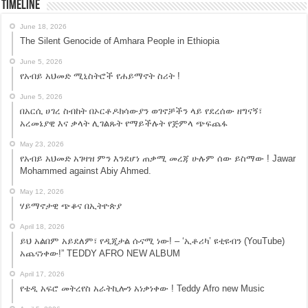
Timeline
June 18, 2026
The Silent Genocide of Amhara People in Ethiopia
June 5, 2026
የአብይ አህመድ ሚኒስትሮች የሐይማኖት ስሪት !
June 5, 2026
በአርሲ ሀገረ ስብከት በኦርቶዶክሳውያን ወገኖቻችን ላይ የደረሰው ዘግናኝ፣
አረመኔያዊ እና ቃላት ሊገልጹት የማይችሉት የጅምላ ጭፍጨፋ
May 23, 2026
የአብይ አህመድ አገዛዝ ምን እንደሆነ ጠቃሚ መረጃ ሁሉም ሰው ይስማው ! Jawar
Mohammed against Abiy Ahmed.
May 12, 2026
ሃይማኖታዊ ጭቆና በኢትዮጵያ
April 18, 2026
ይህ አልበም አይደለም፣ የዲጂታል ሱናሚ ነው! – ‘ኢቶሪካ’ ዩቲዩብን (YouTube)
አጨናነቀው!” TEDDY AFRO NEW ALBUM
April 17, 2026
የቴዲ አፍሮ መትረየስ አራትኪሎን አነቃነቀው ! Teddy Afro new Music