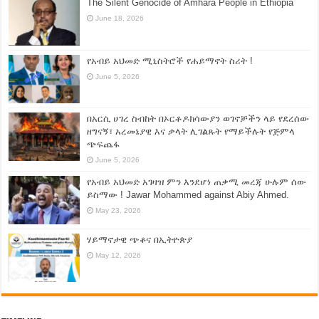
The Silent Genocide of Amhara People in Ethiopia
June 18, 2026
የአብይ አህመድ ሚኒስትሮች የሐይማኖት ስሪት !
June 5, 2026
በአርሲ ሀገረ ስብከት በኦርቶዶክሳውያን ወገኖቻችን ላይ የደረሰው
ዘግናኝ፣ አረመኔያዊ እና ቃላት ሊገልጹት የማይችሉት የጅምላ
ጭፍጨፋ
June 5, 2026
የአብይ አህመድ አገዛዝ ምን እንደሆነ ጠቃሚ መረጃ ሁሉም ሰው
ይስማው ! Jawar Mohammed against Abiy Ahmed.
May 23, 2026
ሃይማኖታዊ ጭቆና በኢትዮጵያ
May 12, 2026