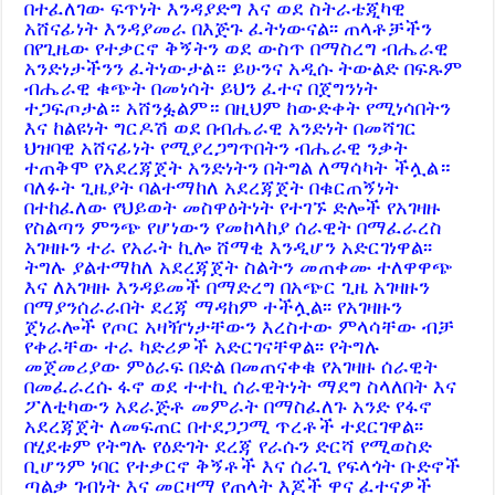
በተፈለገው ፍጥነት እንዳያድግ እና ወደ ስትራቴጂካዊ
አሸናፊነት እንዳያመራ በእጅጉ ፈትነውናል፡፡ ጠላቶቻችን
በየጊዜው የተቃርኖ ቅኝትን ወደ ውስጥ በማስረግ ብሔራዊ
አንድነታችንን ፈትነውታል። ይሁንና አዲሱ ትውልድ በፍጹም
ብሔራዊ ቁጭት በመነሳት ይህን ፈተና በጀግንነት
ተጋፍጦታል። አሸንፏልም። በዚህም ከውድቀት የሚነሳበትን
እና ከልዩነት ግርዶሽ ወደ በብሔራዊ አንድነት በመሻገር
ህዝባዊ አሸናፊነት የሚያረጋግጥበትን ብሔራዊ ንቃት
ተጠቅሞ የአደረጃጀት አንድነትን በትግል ለማሳካት ችሏል።
ባለፉት ጊዜያት ባልተማከለ አደረጃጀት በቁርጠኝነት
በተከፈለው የህይወት መስዋዕትነት የተገኙ ድሎች የአገዛዙ
የስልጣን ምንጭ የሆነውን የመከላከያ ሰራዊት በማፈራረስ
አገዛዙን ተራ የአራት ኪሎ ሸማቂ እንዲሆን አድርገነዋል፡፡
ትግሉ ያልተማከለ አደረጃጀት ስልትን መጠቀሙ ተለዋዋጭ
እና ለአገዛዙ እንዳይመች በማድረግ በአጭር ጊዜ አገዛዙን
በማያንሰራራበት ደረጃ ማዳከም ተችሏል፡፡ የአገዛዙን
ጀነራሎች የጦር አዛዥነታቸውን እረስተው ምላሳቸው ብቻ
የቀራቸው ተራ ካድሪዎች አድርገናቸዋል፡፡ የትግሉ
መጀመሪያው ምዕራፍ በድል በመጠናቀቁ የአገዛዙ ሰራዊት
በመፈራረሱ ፋኖ ወደ ተተኪ ሰራዊትነት ማደግ ስላለበት እና
ፖለቲካውን አደራጅቶ መምራት በማስፈለጉ አንድ የፋኖ
አደረጃጀት ለመፍጠር በተደጋጋሚ ጥረቶች ተደርገዋል፡፡
በሂደቱም የትግሉ የዕድገት ደረጃ የራሱን ድርሻ የሚወስድ
ቢሆንም ነባር የተቃርኖ ቅኝቶች እና ሰራጊ የፍላጎት ቡድኖች
ጣልቃ ገብነት እና መርዛማ የጠላት እጆች ዋና ፈተናዎች