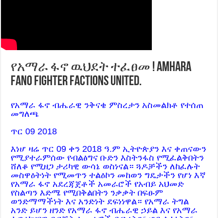
የአማራ ፋኖ ዉህደት ተፈፀመ ! Amhara
FANO Fighter Factions united.
የአማራ ፋኖ ብሔራዊ ንቅናቄ ምስረታን አስመልክቶ የተሰጠ
መግለጫ
ጥር 09 2018
እነሆ ዛሬ ጥር 09 ቀን 2018 ዓ.ም ኢትዮጵያን እና ቀጠናውን
የሚያተራምሰው የብልፅግና ቡድን እስትንፋስ የሚፈልቅበትን
ሸለቆ የሚዘጋ ታሪካዊ ውሳኔ ወስነናል። ጓዶቻችን ለከፈሉት
መስዋዕትነት የሚመጥን ተልዕኮን መከወን ግዴታችን የሆነ እኛ
የአማራ ፋኖ አደረጃጀቶች አመራሮች የአብይ አህመድ
የስልጣን እድሜ የሚበቅልበትን ንቃቃት በፍፁም
ወንድማማችነት እና አንድነት ደፍነነዋል። የአማራ ትግል
አንድ ይሆን ዘንድ የአማራ ፋኖ ብሔራዊ ኃይል እና የአማራ