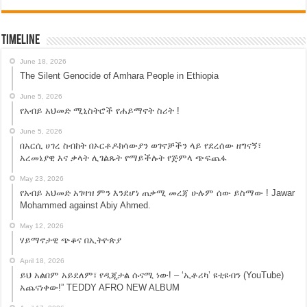
Timeline
June 18, 2026
The Silent Genocide of Amhara People in Ethiopia
June 5, 2026
የአብይ አህመድ ሚኒስትሮች የሐይማኖት ስሪት !
June 5, 2026
በአርሲ ሀገረ ስብከት በኦርቶዶክሳውያን ወገኖቻችን ላይ የደረሰው ዘግናኝ፣
አረመኔያዊ እና ቃላት ሊገልጹት የማይችሉት የጅምላ ጭፍጨፋ
May 23, 2026
የአብይ አህመድ አገዛዝ ምን እንደሆነ ጠቃሚ መረጃ ሁሉም ሰው ይስማው ! Jawar
Mohammed against Abiy Ahmed.
May 12, 2026
ሃይማኖታዊ ጭቆና በኢትዮጵያ
April 18, 2026
ይህ አልበም አይደለም፣ የዲጂታል ሱናሚ ነው! – ‘ኢቶሪካ’ ዩቲዩብን (YouTube)
አጨናነቀው!” TEDDY AFRO NEW ALBUM