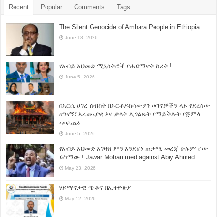
Recent
Popular
Comments
Tags
The Silent Genocide of Amhara People in Ethiopia
June 18, 2026
የአብይ አህመድ ሚኒስትሮች የሐይማኖት ስሪት !
June 5, 2026
በአርሲ ሀገረ ስብከት በኦርቶዶክሳውያን ወገኖቻችን ላይ የደረሰው
ዘግናኝ፣ አረመኔያዊ እና ቃላት ሊገልጹት የማይችሉት የጅምላ
ጭፍጨፋ
June 5, 2026
የአብይ አህመድ አገዛዝ ምን እንደሆነ ጠቃሚ መረጃ ሁሉም ሰው
ይስማው ! Jawar Mohammed against Abiy Ahmed.
May 23, 2026
ሃይማኖታዊ ጭቆና በኢትዮጵያ
May 12, 2026