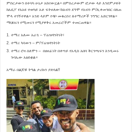
ምስርታውን በተሳካ ሁኔታ አከናውኗል። በምስረታውም ፎታው ላይ እንደምታዩት
ከአዴፓ የአአዩ ተወካይ አቶ ፍትሀለው፣ከአብን ደግሞ የአብን ም/ሊቀመንበር በለጠ
ሞላ ተገኝተዋል። አንድ ላይም የዳቦ መቁረስና ለተማሪዎች ንግግር አድርገዋል።
ማህበሩን የሚመሩን የሚያዋቅሩ አመራሮችም ተመርጠዋል።
ተማሪ አለሙ አራጌ – ፕሬዝዳንትነት፣
ተማሪ ካሳውን – ም/ፕሬዝዳንትነት
ተማሪ ሮዛ ሰለሞን – በፀሀፊነት በቀጣይ የአዲስ አበባ ቅርንጫፍን እንዲመሩ
ጉባኤው አፅድቋል።
አማራ በልጆቹ ትግል ታሪኩን ያድሳል!!