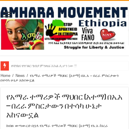
የባንክና የጥቁር ገብያ ምንዛሬ እኩል ሊሆን ነው !!
አሸንፈናል ! እንኳን ደስ አለን!
Home
/
News
/
የአማራ ተማሪዎች ማህበር (አተማ) በአ.አ – በረራ ምስርታውን
በተሳካ ሁኔታ አከናውኗል
የአማራ ተማሪዎች ማህበር (አተማ) በአ.አ
– በረራ ምስርታውን በተሳካ ሁኔታ
አከናውኗል
ከብዙ ውጣውረድ በኋላ የአማራ ተማሪወች ማህበር (አተማ) የአ.አ /በረራ