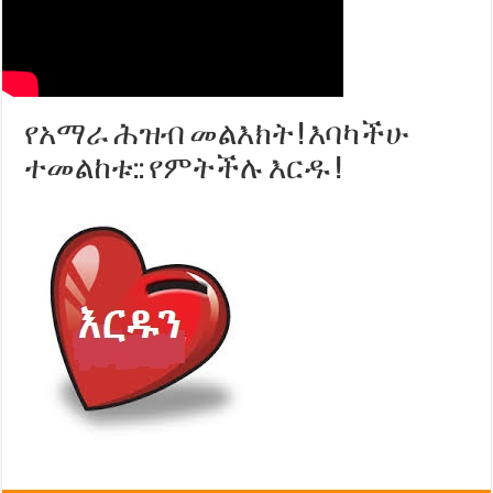
የአማራ ሕዝብ መልእክት ! እባካችሁ
ተመልከቱ:: የምትችሉ እርዱ !