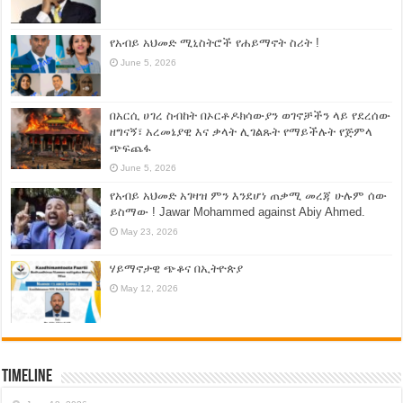
የአብይ አህመድ ሚኒስትሮች የሐይማኖት ስሪት !
June 5, 2026
በአርሲ ሀገረ ስብከት በኦርቶዶክሳውያን ወገኖቻችን ላይ የደረሰው
ዘግናኝ፣ አረመኔያዊ እና ቃላት ሊገልጹት የማይችሉት የጅምላ
ጭፍጨፋ
June 5, 2026
የአብይ አህመድ አገዛዝ ምን እንደሆነ ጠቃሚ መረጃ ሁሉም ሰው
ይስማው ! Jawar Mohammed against Abiy Ahmed.
May 23, 2026
ሃይማኖታዊ ጭቆና በኢትዮጵያ
May 12, 2026
Timeline