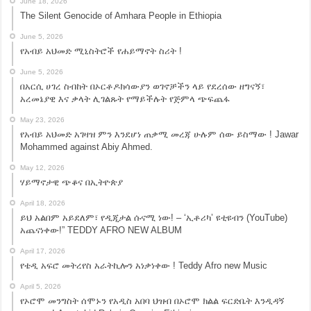
June 18, 2026
The Silent Genocide of Amhara People in Ethiopia
June 5, 2026
የአብይ አህመድ ሚኒስትሮች የሐይማኖት ስሪት !
June 5, 2026
በአርሲ ሀገረ ስብከት በኦርቶዶክሳውያን ወገኖቻችን ላይ የደረሰው ዘግናኝ፣
አረመኔያዊ እና ቃላት ሊገልጹት የማይችሉት የጅምላ ጭፍጨፋ
May 23, 2026
የአብይ አህመድ አገዛዝ ምን እንደሆነ ጠቃሚ መረጃ ሁሉም ሰው ይስማው ! Jawar
Mohammed against Abiy Ahmed.
May 12, 2026
ሃይማኖታዊ ጭቆና በኢትዮጵያ
April 18, 2026
ይህ አልበም አይደለም፣ የዲጂታል ሱናሚ ነው! – ‘ኢቶሪካ’ ዩቲዩብን (YouTube)
አጨናነቀው!” TEDDY AFRO NEW ALBUM
April 17, 2026
የቴዲ አፍሮ መትረየስ አራትኪሎን አነቃነቀው ! Teddy Afro new Music
April 5, 2026
የኦሮሞ መንግስት ሰሞኑን የአዲስ አበባ ህዝብ በኦሮሞ ክልል ፍርድቤት እንዲዳኝ