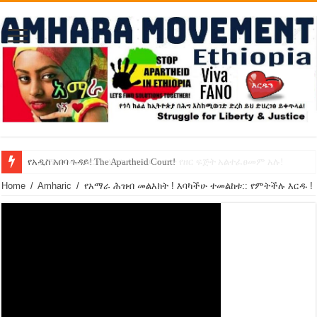
የኢዜማው መሪ ብርሃኑ ነጋ ኢትዮጵያ ውስጥ የዘር ፍጅት አልተፈፀመም አሉ!
የአዲስ አበባ ጉዳይ! The Apartheid Court!
Home
/
Amharic
/
የአማራ ሕዝብ መልእክት ! እባካችሁ ተመልከቱ:: የምትችሉ እርዱ !