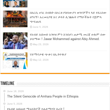
በአርሲ ሀገረ ስብከት በኦርቶዶክሳውያን ወገኖቻችን ላይ የደረሰው
ዘግናኝ፣ አረመኔያዊ እና ቃላት ሊገልጹት የማይችሉት የጅምላ
ጭፍጨፋ
June 5, 2026
የአብይ አህመድ አገዛዝ ምን እንደሆነ ጠቃሚ መረጃ ሁሉም ሰው
ይስማው ! Jawar Mohammed against Abiy Ahmed.
May 23, 2026
ሃይማኖታዊ ጭቆና በኢትዮጵያ
May 12, 2026
Timeline
June 18, 2026
The Silent Genocide of Amhara People in Ethiopia
June 5, 2026
የአብይ አህመድ ሚኒስትሮች የሐይማኖት ስሪት !