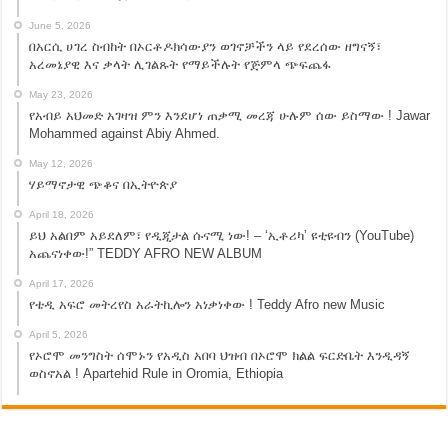
June 5, 2026
በአርሲ ሀገረ ስብከት በኦርቶዶክሳውያን ወገኖቻችን ላይ የደረሰው ዘግናኝ፣
አረመኔያዊ እና ቃላት ሊገልጹት የማይችሉት የጅምላ ጭፍጨፋ
May 23, 2026
የአብይ አህመድ አገዛዝ ምን እንደሆነ ጠቃሚ መረጃ ሁሉም ሰው ይስማው ! Jawar
Mohammed against Abiy Ahmed.
May 12, 2026
ሃይማኖታዊ ጭቆና በኢትዮጵያ
April 18, 2026
ይህ አልበም አይደለም፣ የዲጂታል ሱናሚ ነው! – ‘ኢቶሪካ’ ዩቲዩብን (YouTube)
አጨናነቀው!” TEDDY AFRO NEW ALBUM
April 17, 2026
የቴዲ አፍሮ መትረየስ አራትኪሎን አነቃነቀው ! Teddy Afro new Music
April 5, 2026
የኦሮሞ መንግስት ሰሞኑን የአዲስ አበባ ህዝብ በኦሮሞ ክልል ፍርድቤት እንዲዳኝ
ወስኖአል ! Apartehid Rule in Oromia, Ethiopia