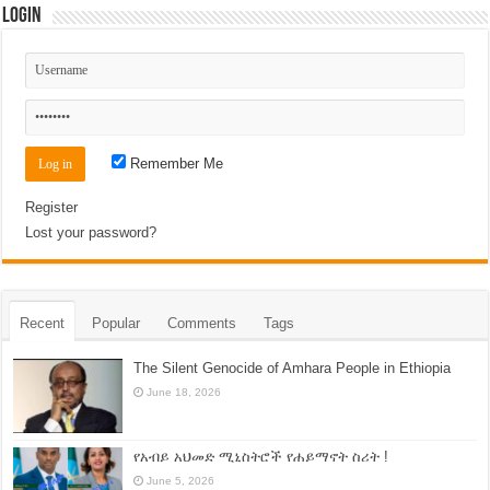
Login
Remember Me
Register
Lost your password?
Recent
Popular
Comments
Tags
The Silent Genocide of Amhara People in Ethiopia
June 18, 2026
የአብይ አህመድ ሚኒስትሮች የሐይማኖት ስሪት !
June 5, 2026