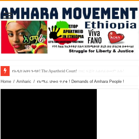
የኢዜማው መሪ ብርሃኑ ነጋ ኢትዮጵያ ውስጥ የዘር ፍጅት አልተፈፀመም አሉ!
የአዲስ አበባ ጉዳይ! The Apartheid Court!
Home
/
Amharic
/
የአማራ ህዝብ ጥያቄ ! Demands of Amhara People !