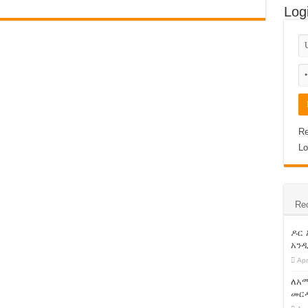
Log
 አድማ! ጥብቅ ማሳሰብያ !!
ከካል የተደረገ የመጀመሪያ ዙር የምርጫ ክርክር!
ወይ ተያይዞ መጥፋት ብቻ ነው ! አማራ ፋኖ!
 ላይ ክስ ሊጀመር ነው !!!
??
Re
Lo
አህመድ ነው:: የደህነቱ ሹም አቶ አያሌው መንገሻ ይናገራሉ!
ታደራዊ ክንፍ ነው !
Re
ታ ኢንፎርሜሽን ብሄራዊ ጣቢያው ኢቲቪ አልተገኙም!
ነ ስብሐት ነጋም ሊፈቱ ይችላሉ ! ጉድ ስሙ !
ዶር
አንዲ
ቂቱ እነዚህ ናቸው!!!
Apr
ለአማ
መርዳ