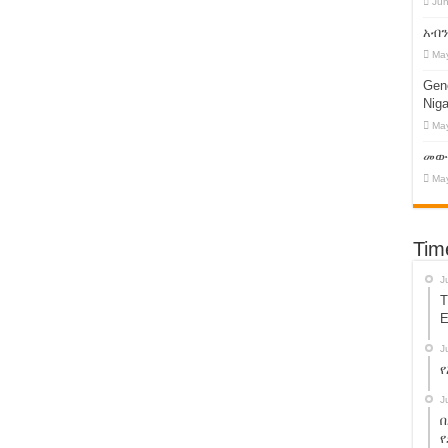
Jun
 !
አብን
ን ማዳን ኢትዮጵያን ማዳን ነው!
May
ፍ ዛሬ በአዲስ አበባ ተመልከቱ !
Geno
Niga
አገዛዝ በኢትዮጵያ ላይ እየፈጸመው ያለው ወረራ!
May
 ድጋፍ እንዲወጣ ማድረግ?
መውረ
May
on’s Dictatorship !
ንዲመለስ ተደረገ!
Tim
ይት መድረክ እነሆ ! እንዳይቀሩ !
J
T
E
መድ ስልጣናቸውን ይልቀቁ! የ13 ተቋማት ጥያቄ!
J
የ
 ! የአብይ አህመድን ኦሮሙማ አስተዳደር ተዋወቁት!
J
በ
 – አቶ ተክሌ ይሻው !
የ