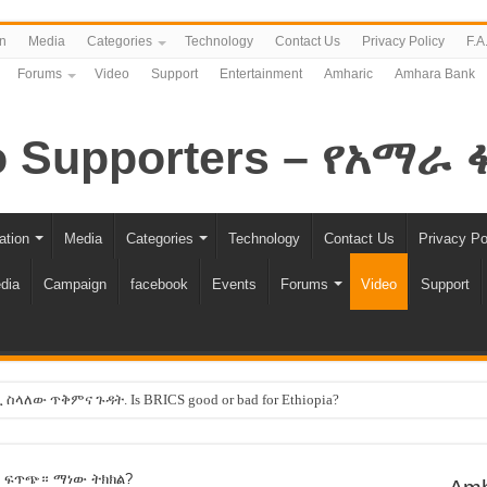
n
Media
Categories
Technology
Contact Us
Privacy Policy
F.A
Forums
Video
Support
Entertainment
Amharic
Amhara Bank
ation
Media
Categories
Technology
Contact Us
Privacy Po
dia
Campaign
facebook
Events
Forums
Video
Support
ለው ጥቅምና ጉዳት. Is BRICS good or bad for Ethiopia?
 -ሽመልስ አብዲሳ
እኩል ሊሆን ነው !!
ሩ ፍጥጭ። ማነው ትክክል?