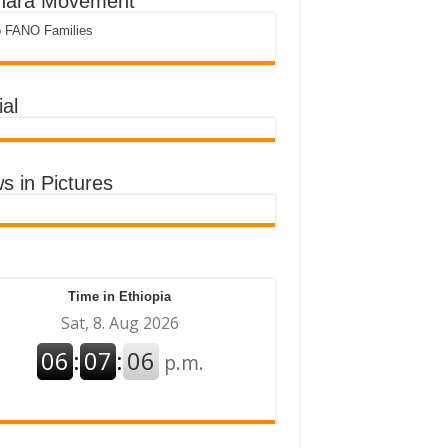
ara Movement
p FANO Families
al
s in Pictures
Time in Ethiopia