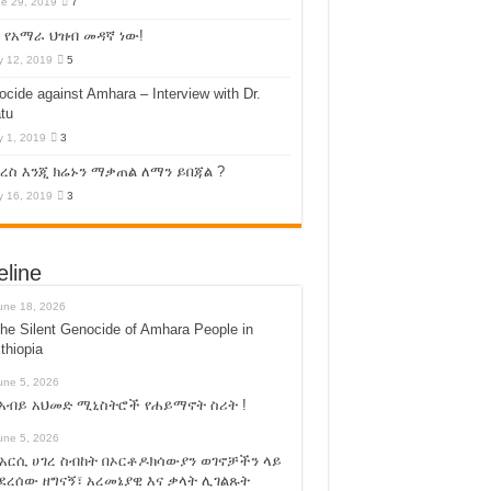
e 29, 2019
7
 የአማራ ህዝብ መዳኛ ነው!
 12, 2019
5
cide against Amhara – Interview with Dr.
tu
 1, 2019
3
ስ እንጂ ክሬኑን ማቃጠል ለማን ይበጃል ?
 16, 2019
3
eline
une 18, 2026
he Silent Genocide of Amhara People in
thiopia
une 5, 2026
አብይ አህመድ ሚኒስትሮች የሐይማኖት ስሪት !
une 5, 2026
አርሲ ሀገረ ስብከት በኦርቶዶክሳውያን ወገኖቻችን ላይ
ደረሰው ዘግናኝ፣ አረመኔያዊ እና ቃላት ሊገልጹት