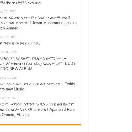
የማይችሉት የጅምላ ጭፍጨፋ
ay 23, 2026
አብይ አህመድ አገዛዝ ምን እንደሆነ ጠቃሚ መረጃ
ሉም ሰው ይስማው ! Jawar Mohammed against
biy Ahmed.
ay 12, 2026
ሃይማኖታዊ ጭቆና በኢትዮጵያ
pril 18, 2026
ህ አልበም አይደለም፣ የዲጂታል ሱናሚ ነው! –
ኢቶሪካ’ ዩቲዩብን (YouTube) አጨናነቀው!” TEDDY
FRO NEW ALBUM
pril 17, 2026
ቴዲ አፍሮ መትረየስ አራትኪሎን አነቃነቀው ! Teddy
fro new Music
pril 5, 2026
ኦሮሞ መንግስት ሰሞኑን የአዲስ አበባ ህዝብ በኦሮሞ
ልል ፍርድቤት እንዲዳኝ ወስኖአል ! Apartehid Rule
n Oromia, Ethiopia