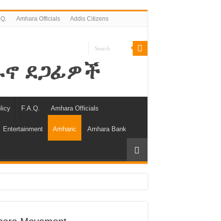
.Q.
Amhara Officials
Addis Citizens
licy
F.A.Q.
Amhara Officials
Entertainment
Amharic
Amhara Bank