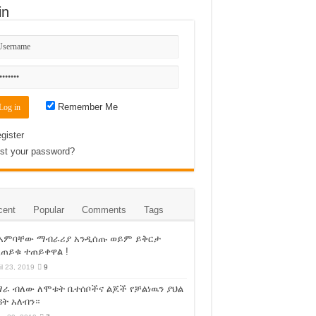
in
Remember Me
gister
st your password?
cent
Popular
Comments
Tags
 አምባቸው ማብራሪያ አንዲሰጡ ወይም ይቅርታ
ጠይቁ ተጠይቀዋል !
il 23, 2019
9
ራ ብለው ለሞቱት ቤተሰቦችና ልጆች የቻልነዉን ያህል
ት አለብን።