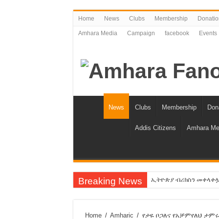
Home
News
Clubs
Membership
Donatio
Amhara Media
Campaign
facebook
Events
News
Clubs
Membership
Don
Addis Citizens
Amhara Me
Breaking News
ኢትዮጵያ ብሪክስን መቀላቀሏ ስላ
የአማራን ቁጥር እንቀንሳለን!
የባንክና የጥቁር ገብያ ምንዛሬ 
Home
/
Amharic
/
የታዬ ቦጋለና የአቻምየለህ ታም