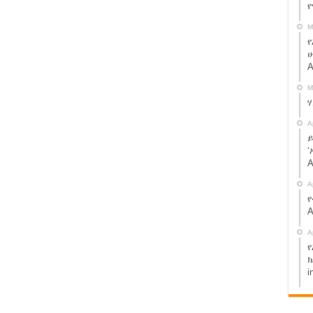
ኢትዮጵያ የፍትህ ተቋም
M
ህመድ ነው – የሱዳን ጀነራል
የ
ሁ
A
ወድቃለች፡፡
M
ተከራካሪና አለኝታ አረፈ !
ርያቸዉን ሰብረናል ያለው ስብሐት ነጋ ተያዘ !
A
ይ
ሆናለህ ያለቺው ሰውዬ ታሪክ !
‘
A
A
ስማ!! share.
የ
A
ሞ ክልል እየገባች ነው:: አብይ አህመድ ይሄን አያውቅም? share!
A
 ቅኝ ገዢዎች ናቸው” ጄ/ ብርሃኑ ጁላ
የ
ንዲለቁ ተጠየቁ።
ክ
i
! መተከልንም ሆነ ወለጋን የሚያስተዳድረው የብልጽግና ፓርቲ ነው።
ረከብ ነው? የታገልነው ለዚህ ነው? ጉድ ተመልከቱ::