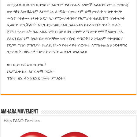
መጥቷል። ወጮቹን ቢቀንስም አሁንም ያልተከፈሉ ዕዳዎች አሉበት፤ የሥራ ማስኬጃ
ወጮቹን ለመሸፈንም እየተቸገረ ይገኛል። በመሆኑም በሚቀጥሉት ጥቂት ቀናት
ውስጥ የተቋሙ ነጻነት አደጋ ላይ የሚወድቅበትና የአሥራት ቴሌቪዥን ከሳተላይት
ሊወርድ የሚችልበት አደጋ ተጋርጦበታል። ኃላፊነቱን ከተረከበበት ጥቂት ወራት
ጀምሮ የአሥራት ስራ አስፈጻሚ ቦርድ ይህን ተቋም ለማቆየት የሚችለውን ሁሉ
ያደረገ ቢሆንም ከላይ በጠቀስናቸው ውስብስብ ችግሮች፤ እንዲሁም የትብብርና
የድጋፍ ማነስ ምክንያት የቴሌቪዥኑን የሳተላይት ስርጭት ለማስቀጠል እንደተቸገረ
ሲያሳውቅ በክፍተኛ የቁጭት ስሜት መሆኑን ይገልጻል።
ድር ቢያብር፤ አንበሳ ያስር!
የአሥራት ስራ አስፈጻሚ ቦርድ።
ግንቦት ፳፮ ቀን ፳፻፲፪ ዓመተ ምህረት።
Amhara Movement
Help FANO Families