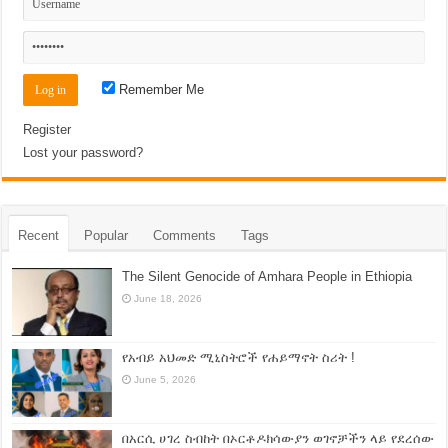
Remember Me
Register
Lost your password?
Recent
Popular
Comments
Tags
The Silent Genocide of Amhara People in Ethiopia
June 18, 2026
የአብይ አህመድ ሚኒስትሮች የሐይማኖት ስሪት !
June 5, 2026
በአርሲ ሀገረ ስብከት በኦርቶዶክሳውያን ወገኖቻችን ላይ የደረሰው