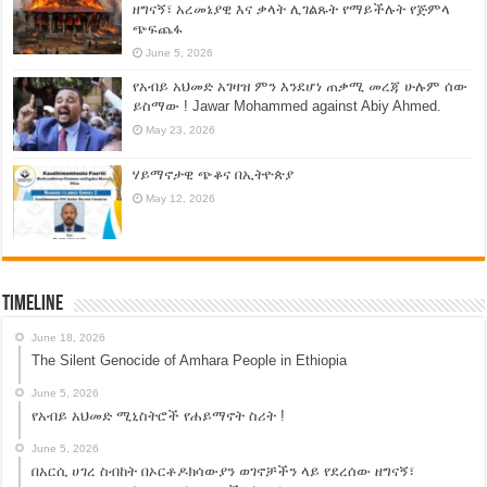
ዘግናኝ፣ አረመኔያዊ እና ቃላት ሊገልጹት የማይችሉት የጅምላ
ጭፍጨፋ
June 5, 2026
የአብይ አህመድ አገዛዝ ምን እንደሆነ ጠቃሚ መረጃ ሁሉም ሰው
ይስማው ! Jawar Mohammed against Abiy Ahmed.
May 23, 2026
ሃይማኖታዊ ጭቆና በኢትዮጵያ
May 12, 2026
Timeline
June 18, 2026
The Silent Genocide of Amhara People in Ethiopia
June 5, 2026
የአብይ አህመድ ሚኒስትሮች የሐይማኖት ስሪት !
June 5, 2026
በአርሲ ሀገረ ስብከት በኦርቶዶክሳውያን ወገኖቻችን ላይ የደረሰው ዘግናኝ፣