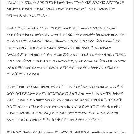
በጊዜያቸው ደግፈው እንደሚያስቀጥሉት በመተማመን ብቻ እንደነበር እናምናለን።
ለዚህም በቂ የሰው ኃይል፣ የገንዘብ፣ የዕውቀትና የአንድነት አቅም እንዳሉትም
በማመን እንደሆነ እናምናለን።
ባለፉት ጥቂት ወራት አሥራት ሚድያን ለመምራት ኃላፊነት ስንረከብ ተቋሙ
የነበሩበትን የተለያዩ ውስጣዊና ውጫዊ ተግዳሮቶች ለመፍታት ካለዕረፍት ዘርፈ-ብዙ
ጥረት ስናደርግ ቆይተናል። በተለይ በውጭ ከሚኖሩ የማኅበረሰባችን ክፍሎች ጋር
የመተማመንና የመደጋገፍ መንፈስን ለማጠናከር ብዙ ጥረቶች አድርገናል።
ለወደፊትም ለመቀጠል ፍላጎትና ቁርጠኝነት አለን። በዚህ ጥረታችን ቀላል የማይባል
የማኅበረሰባችንን አባላት ቁጥር ወደአሥራት ደጋፊነት ለመመለስ ችለናል። ተጨማሪ
ኃይል በማሰባሰብ በአመራርና በድጋፍ ለማሳተፍ ከተለያዩ አካላት ጋር የሚደረጉ
ጥረቶችም ቀጥለዋል።
ሆኖም “ገብስ የሚደርስ በፍልሰታ፤ እኔ “…” ነገ ማታ” አለ እንደሚባለው ወገናችን፤
ልናሰባስብ የቻልነው አቅም፤ ከሚያስፈልገን እጂግ ያነሰ ነው። በሌላ ወገን፤ አቅዶና
ተልሞ ተቋሙን የማዳከም ፍላጎት ያለ እስኪመስል ድረስ፤ ፈረንጆቹ “ተንሸራታች
ዒላማ” ብለው የሚጠሩትን ተለዋዋጭና ተከታታይ አጀንዳ በማምጣት ሕዝባችን
ተቋሙን እንዳይረዳ ከማሳነፍ ጀምሮ እስከ ስም ማጉደፍ ድረስ የዘለቁ የተለያዩ
የፈጠራና ጸጉር የመሰንጠቅ ትርክቶች ሲሰራጩ እያየን እንገኛለን።
ይህ እየሆነ ባለበት ሁኔታ፤ ተቋሙ የፋይናንስ ግዴታዎቹን ለመወጣት አቅሙ እየደከመ