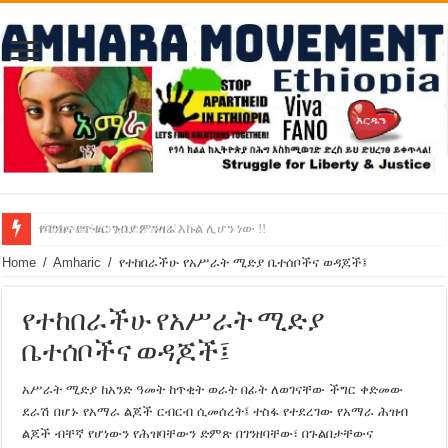
የባንክና የጥቁር ገብያ ምንዛሬ እኩል ሊሆን ነው !!
አሸንፈናል ! እንኳን ደስ አለን!
Home
/
Amharic
/
የተከበራችሁ የአሥራት ሚድያ ቤተሰቦችና ወዳጆች፤
የተከበራችሁ የአሥራት ሚድያ
ቤተሰቦችና ወዳጆች፤
አሥራት ሚድያ ከአንድ ዓመት ከጥቂት ወራት በፊት ለወገናቸው ችግር ቀድመው
ደራሽ በሆኑ የአማራ ልጆች ርብርብ ሲመሰረት፤ ተስፋ የተደረገው የአማራ ሕዝብ
ልጆች ብቸኛ የሆነውን የሕዝባቸውን ድምጽ በገንዘባቸው፣ በጉልበታቸውና