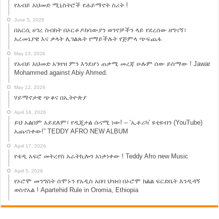
የአብይ አህመድ ሚኒስትሮች የሐይማኖት ስሪት !
June 5, 2026
በአርሲ ሀገረ ስብከት በኦርቶዶክሳውያን ወገኖቻችን ላይ የደረሰው ዘግናኝ፣
አረመኔያዊ እና ቃላት ሊገልጹት የማይችሉት የጅምላ ጭፍጨፋ
May 23, 2026
የአብይ አህመድ አገዛዝ ምን እንደሆነ ጠቃሚ መረጃ ሁሉም ሰው ይስማው ! Jawar
Mohammed against Abiy Ahmed.
May 12, 2026
ሃይማኖታዊ ጭቆና በኢትዮጵያ
April 18, 2026
ይህ አልበም አይደለም፣ የዲጂታል ሱናሚ ነው! – ‘ኢቶሪካ’ ዩቲዩብን (YouTube)
አጨናነቀው!” TEDDY AFRO NEW ALBUM
April 17, 2026
የቴዲ አፍሮ መትረየስ አራትኪሎን አነቃነቀው ! Teddy Afro new Music
April 5, 2026
የኦሮሞ መንግስት ሰሞኑን የአዲስ አበባ ህዝብ በኦሮሞ ክልል ፍርድቤት እንዲዳኝ
ወስኖአል ! Apartehid Rule in Oromia, Ethiopia