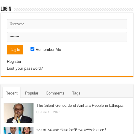
Login
Remember Me
Register
Lost your password?
Recent
Popular
Comments
Tags
The Silent Genocide of Amhara People in Ethiopia
June 18, 2026
የአብይ አህመድ ሚኒስትሮች የሐይማኖት ስሪት !