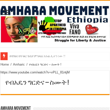
የባንክና የጥቁር ገብያ ምንዛሬ እኩል ሊሆን ነው !!
አሸንፈናል ! እንኳን ደስ አለን!
Home
/
Amharic
/
የብአዴን ግርድና – ስሙት !
https://www.youtube.com/watch?v=vPLL_81ntjM
የብአዴን ግርድና – ስሙት !
Amhara Movement