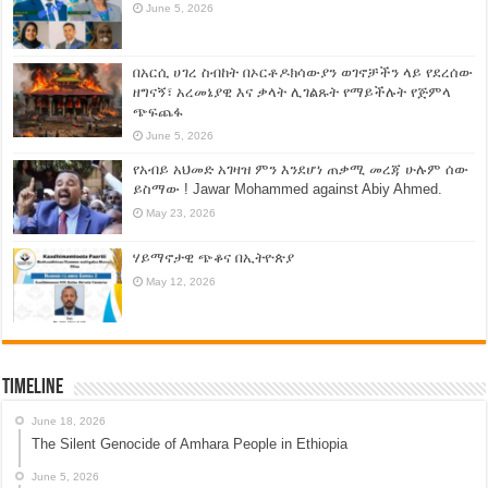
June 5, 2026
በአርሲ ሀገረ ስብከት በኦርቶዶክሳውያን ወገኖቻችን ላይ የደረሰው
ዘግናኝ፣ አረመኔያዊ እና ቃላት ሊገልጹት የማይችሉት የጅምላ
ጭፍጨፋ
June 5, 2026
የአብይ አህመድ አገዛዝ ምን እንደሆነ ጠቃሚ መረጃ ሁሉም ሰው
ይስማው ! Jawar Mohammed against Abiy Ahmed.
May 23, 2026
ሃይማኖታዊ ጭቆና በኢትዮጵያ
May 12, 2026
Timeline
June 18, 2026
The Silent Genocide of Amhara People in Ethiopia
June 5, 2026