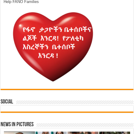
Help FANO Families
Social
News in Pictures