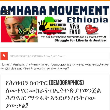
የባንክና የጥቁር ገብያ ምንዛሬ እኩል ሊሆን ነው !!
አሸንፈናል ! እንኳን ደስ አለን!
Home
/
Amharic
/
የሕዝብን ስብጥር (demographics) ለመቀየር መስራት በኢትዮጵያ
የወንጀል ሕግ የዘር ማጥፋት እንደሆነ ስንት ሰው ያውቃል?
የሕዝብን ስብጥር (demographics)
ለመቀየር መስራት በኢትዮጵያ የወንጀል
ሕግ የዘር ማጥፋት እንደሆነ ስንት ሰው
ያውቃል?