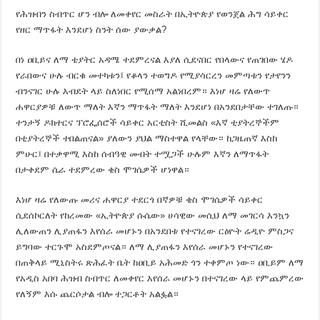
የሕዝብን ስብጥር ሆን ብሎ ለመቀየር መስራት በኢትዮጵያ የወንጀል ሕግ ሳይቀር
የዘር ማጥፋት እንደሆነ ስንት ሰው ያውቃል?
በነ ዐቢይና ለማ ቴያትር አዳሜ ተደምረናል እያለ ሲደናበር የበላውና የጠገበው ሄዶ
የራበውና ሁሉ ብርቁ መተካቱን፤ የቆላን ተወግዶ የሚያሳርረን መምጣቱን የታየንን
ብንናገር ሁሉ እብደት ላይ ስለነበር የሚሰማ አልነበረም። እነሆ ዛሬ የለውጥ
ሐዋርያዎቹ ለውጥ ማለት እኛን ማጥፋት ማለት እንደሆነ በአንደበታቸው ተገለጡ።
ተንታኝ ዶክተርና ፕሮፌሰሮች ሳይቀር አርቲስት ሺመልስ «እኛ ቲያትረኞችም
በቲያትረኞች ተበልጠናል» ያለውን ያህል ማስተዋል የላቸው። ከጋዜጠኛ
እስከ
ምሁር፤ በተቃዋሚ እስከ ሰብዓዊ መብት ተሟጋች ሁሉም እኛን ለማጥፋት
በታቀደም ሴራ ተደምረው ቄስ ሞገሴዎች ሆነዋል።
እነሆ ዛሬ የለውጡ መሪና ሐዋርያ ተደርጎ በኛዎቹ ቄስ ሞገሴዎች ሳይቀር
ሲደሰኮርለት የከረመው «ኢትዮጵያ ሱሴው» ሀሳዊው መሲህ ለማ መገርሳ እንኳን
ሊለውጠን ሊያጠፋን እየሰራ መሆኑን በአንደበቱ የተናገረው ርዕዮት ሬዲዮ ምስጋና
ይግባው ተርጉሞ አስደምጦናል። ለማ ሊያጠፋን እየሰራ መሆኑን የተናገረው
በጠቅላይ ሚኒስትሩ ጽሕፈት ቤት ከዐቢይ አሕመድ ጎን ተቀምጦ ነው። ዐቢይም ለማ
የአዲስ አበባ ሕዝብ ስብጥር ለመቀየር እየሰራ መሆኑን በተናገረው ላይ የምጨምረው
የለኝም እሱ ጨርሶታል ብሎ ተጋርቶት አልፏል።