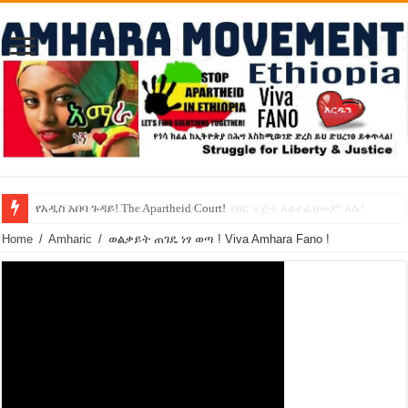
የኢዜማው መሪ ብርሃኑ ነጋ ኢትዮጵያ ውስጥ የዘር ፍጅት አልተፈፀመም አሉ!
የአዲስ አበባ ጉዳይ! The Apartheid Court!
Home
/
Amharic
/
ወልቃይት ጠገዴ ነፃ ወጣ ! Viva Amhara Fano !