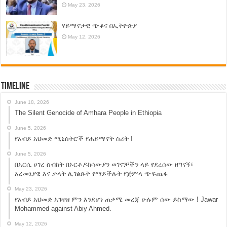
May 23, 2026
ሃይማኖታዊ ጭቆና በኢትዮጵያ
May 12, 2026
Timeline
June 18, 2026
The Silent Genocide of Amhara People in Ethiopia
June 5, 2026
የአብይ አህመድ ሚኒስትሮች የሐይማኖት ስሪት !
June 5, 2026
በአርሲ ሀገረ ስብከት በኦርቶዶክሳውያን ወገኖቻችን ላይ የደረሰው ዘግናኝ፣
አረመኔያዊ እና ቃላት ሊገልጹት የማይችሉት የጅምላ ጭፍጨፋ
May 23, 2026
የአብይ አህመድ አገዛዝ ምን እንደሆነ ጠቃሚ መረጃ ሁሉም ሰው ይስማው ! Jawar
Mohammed against Abiy Ahmed.
May 12, 2026