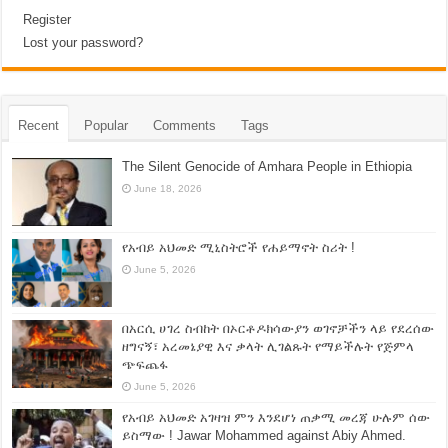
Register
Lost your password?
Recent
Popular
Comments
Tags
The Silent Genocide of Amhara People in Ethiopia
June 18, 2026
የአብይ አህመድ ሚኒስትሮች የሐይማኖት ስሪት !
June 5, 2026
በአርሲ ሀገረ ስብከት በኦርቶዶክሳውያን ወገኖቻችን ላይ የደረሰው
ዘግናኝ፣ አረመኔያዊ እና ቃላት ሊገልጹት የማይችሉት የጅምላ
ጭፍጨፋ
June 5, 2026
የአብይ አህመድ አገዛዝ ምን እንደሆነ ጠቃሚ መረጃ ሁሉም ሰው
ይስማው ! Jawar Mohammed against Abiy Ahmed.