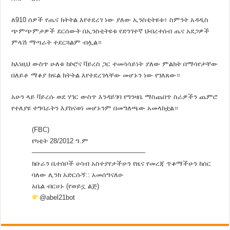
ለ910 ሰዎች የጤና ክትትል እየተደረገ ነው ያለው ኢንስቲትዩቱ፥ ስምንት አዳዲስ
ጭምጭምታዎች ደርሰውት በኢንስቲትዩቱ የድንገተኛ ህብረተሰብ ጤና አደጋዎች
ምላሽ ማጣራት ተደርጓልም ብሏል።
ከእነዚህ ውስጥ ሁለቱ ከኮሮና ቫይረስ ጋር ተመሳሳይነት ያለው ምልክት በማሳየታቸው
በለይቶ ማቆያ ክፍል ክትትል እየተደረገላቸው መሆኑን ነው የገለጸው።
አሁን ላይ ቫይረሱ ወደ ሃገር ውስጥ እንዳይገባ የግንዛቤ ማስጨበጥ ስራዎችን ጨምሮ
የተለያዩ ተግባራትን እያከናወነ መሆኑንም በመግለጫው አመላክቷል።
(FBC)
የካቲት 28/2012 ዓ.ም
—————————————————
ክቡራን ቤተሰቦች ሀሳብ አስተያየታችሁን የዜና የመረጃ ጥቆማችሁን ከሰር
ባለው ሊንክ አድርሱኝ:: አመሰግናለሁ
አቤል ብርሀኑ (የወይኗ ልጅ)
@abel21bot