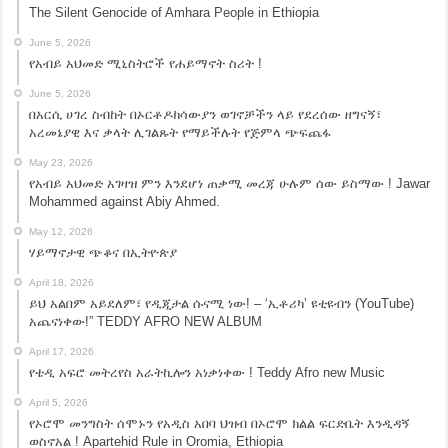
The Silent Genocide of Amhara People in Ethiopia
June 5, 2026
የአብይ አህመድ ሚኒስትሮች የሐይማኖት ስሪት !
June 5, 2026
በአርሲ ሀገረ ስብከት በኦርቶዶክሳውያን ወገኖቻችን ላይ የደረሰው ዘግናኝ፣
አረመኔያዊ እና ቃላት ሊገልጹት የማይችሉት የጅምላ ጭፍጨፋ
May 23, 2026
የአብይ አህመድ አገዛዝ ምን እንደሆነ ጠቃሚ መረጃ ሁሉም ሰው ይስማው ! Jawar
Mohammed against Abiy Ahmed.
May 12, 2026
ሃይማኖታዊ ጭቆና በኢትዮጵያ
April 18, 2026
ይህ አልበም አይደለም፣ የዲጂታል ሱናሚ ነው! – ‘ኢቶሪካ’ ዩቲዩብን (YouTube)
አጨናነቀው!” TEDDY AFRO NEW ALBUM
April 17, 2026
የቴዲ አፍሮ መትረየስ አራትኪሎን አነቃነቀው ! Teddy Afro new Music
April 5, 2026
የኦሮሞ መንግስት ሰሞኑን የአዲስ አበባ ህዝብ በኦሮሞ ክልል ፍርድቤት እንዲዳኝ
ወስኖአል ! Apartehid Rule in Oromia, Ethiopia