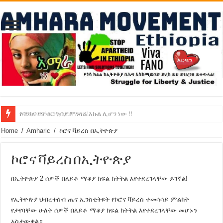
የባንክና የጥቁር ገብያ ምንዛሬ እኩል ሊሆን ነው !!
አሸንፈናል ! እንኳን ደስ አለን!
Home
/
Amharic
/
ኮሮና ቫይረስ በኢትዮጵያ
ኮሮና ቫይረስ በኢትዮጵያ
በኢትዮጵያ 2 ሰዎች በለይቶ ማቆያ ክፍል ክትትል እየተደረገላቸው ይገኛል!
የኢትዮጵያ ህብረተሰብ ጤና ኢንስቲትዩት የኮሮና ቫይረስ ተመሳሳይ ምልክት
የታየባቸው ሁለት ሰዎች በለይቶ ማቆያ ክፍል ክትትል እየተደረገላቸው መሆኑን
አስታውቋል።