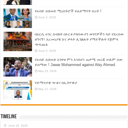
የአብይ አህመድ ሚኒስትሮች የሐይማኖት ስሪት !
June 5, 2026
በአርሲ ሀገረ ስብከት በኦርቶዶክሳውያን ወገኖቻችን ላይ የደረሰው
ዘግናኝ፣ አረመኔያዊ እና ቃላት ሊገልጹት የማይችሉት የጅምላ
ጭፍጨፋ
June 5, 2026
የአብይ አህመድ አገዛዝ ምን እንደሆነ ጠቃሚ መረጃ ሁሉም ሰው
ይስማው ! Jawar Mohammed against Abiy Ahmed.
May 23, 2026
ሃይማኖታዊ ጭቆና በኢትዮጵያ
May 12, 2026
Timeline
June 18, 2026