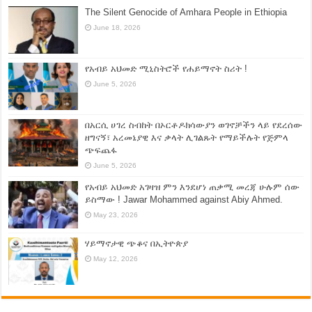
The Silent Genocide of Amhara People in Ethiopia
June 18, 2026
የአብይ አህመድ ሚኒስትሮች የሐይማኖት ስሪት !
June 5, 2026
በአርሲ ሀገረ ስብከት በኦርቶዶክሳውያን ወገኖቻችን ላይ የደረሰው
ዘግናኝ፣ አረመኔያዊ እና ቃላት ሊገልጹት የማይችሉት የጅምላ
ጭፍጨፋ
June 5, 2026
የአብይ አህመድ አገዛዝ ምን እንደሆነ ጠቃሚ መረጃ ሁሉም ሰው
ይስማው ! Jawar Mohammed against Abiy Ahmed.
May 23, 2026
ሃይማኖታዊ ጭቆና በኢትዮጵያ
May 12, 2026