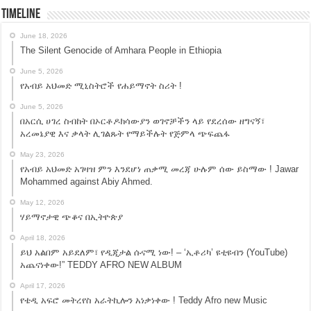
Timeline
June 18, 2026
The Silent Genocide of Amhara People in Ethiopia
June 5, 2026
የአብይ አህመድ ሚኒስትሮች የሐይማኖት ስሪት !
June 5, 2026
በአርሲ ሀገረ ስብከት በኦርቶዶክሳውያን ወገኖቻችን ላይ የደረሰው ዘግናኝ፣
አረመኔያዊ እና ቃላት ሊገልጹት የማይችሉት የጅምላ ጭፍጨፋ
May 23, 2026
የአብይ አህመድ አገዛዝ ምን እንደሆነ ጠቃሚ መረጃ ሁሉም ሰው ይስማው ! Jawar
Mohammed against Abiy Ahmed.
May 12, 2026
ሃይማኖታዊ ጭቆና በኢትዮጵያ
April 18, 2026
ይህ አልበም አይደለም፣ የዲጂታል ሱናሚ ነው! – ‘ኢቶሪካ’ ዩቲዩብን (YouTube)
አጨናነቀው!” TEDDY AFRO NEW ALBUM
April 17, 2026
የቴዲ አፍሮ መትረየስ አራትኪሎን አነቃነቀው ! Teddy Afro new Music