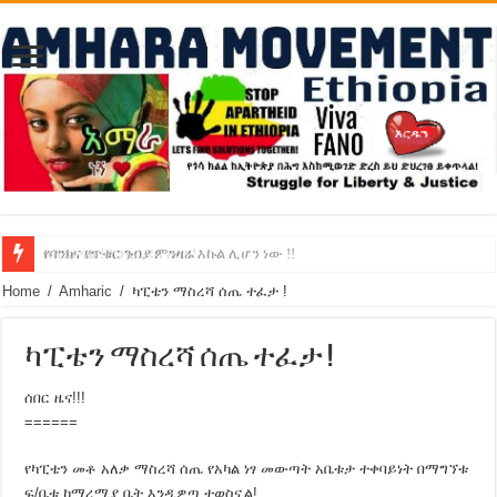
የባንክና የጥቁር ገብያ ምንዛሬ እኩል ሊሆን ነው !!
አሸንፈናል ! እንኳን ደስ አለን!
Home
/
Amharic
/
ካፒቴን ማስረሻ ሰጤ ተፈታ !
ካፒቴን ማስረሻ ሰጤ ተፈታ !
ሰበር ዜና!!!
======
የካፒቴን መቶ አለቃ ማስረሻ ሰጤ የአካል ነፃ መውጣት አቤቱታ ተቀባይነት በማግኘቱ
ፍ/ቤቱ ከማረሚያ ቤት እንዲዎጣ ተወስኗል!