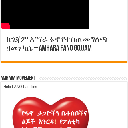
ከጎጃም አማራ ፋኖ የተሰጠ መግለጫ –
ዘመነ ካሴ – Amhara FANO Gojjam
Amhara Movement
Help FANO Families