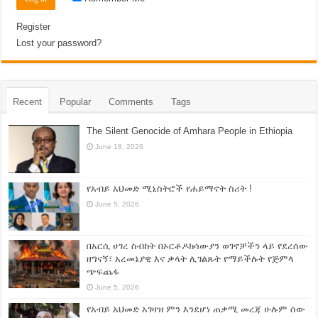
Register
Lost your password?
Recent
Popular
Comments
Tags
The Silent Genocide of Amhara People in Ethiopia
June 18, 2026
የአብይ አህመድ ሚኒስትሮች የሐይማኖት ስሪት !
June 5, 2026
በአርሲ ሀገረ ስብከት በኦርቶዶክሳውያን ወገኖቻችን ላይ የደረሰው
ዘግናኝ፣ አረመኔያዊ እና ቃላት ሊገልጹት የማይችሉት የጅምላ
ጭፍጨፋ
June 5, 2026
የአብይ አህመድ አገዛዝ ምን እንደሆነ ጠቃሚ መረጃ ሁሉም ሰው