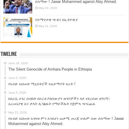
ይስማው ! Jawar Mohammed against Abiy Ahmed.
May 23, 2026
ሃይማኖታዊ ጭቆና በኢትዮጵያ
May 12, 2026
Timeline
June 18, 2026
The Silent Genocide of Amhara People in Ethiopia
June 5, 2026
የአብይ አህመድ ሚኒስትሮች የሐይማኖት ስሪት !
June 5, 2026
በአርሲ ሀገረ ስብከት በኦርቶዶክሳውያን ወገኖቻችን ላይ የደረሰው ዘግናኝ፣
አረመኔያዊ እና ቃላት ሊገልጹት የማይችሉት የጅምላ ጭፍጨፋ
May 23, 2026
የአብይ አህመድ አገዛዝ ምን እንደሆነ ጠቃሚ መረጃ ሁሉም ሰው ይስማው ! Jawar
Mohammed against Abiy Ahmed.