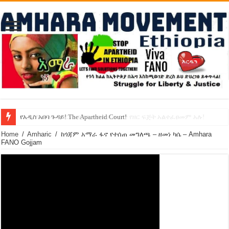
የኢዜማው መሪ ብርሃኑ ነጋ ኢትዮጵያ ውስጥ የዘር ፍጅት አልተፈፀመም አሉ!
የአዲስ አበባ ጉዳይ! The Apartheid Court!
Home
/
Amharic
/
ከጎጃም አማራ ፋኖ የተሰጠ መግለጫ – ዘመነ ካሴ – Amhara
FANO Gojjam