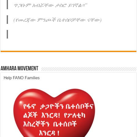
ጥጋቡም አብሯቸው ታስሮ ይገኛል።”
(የመረጃው ምንጮች ቤተሰቦቻቸው ናቸው)
Amhara Movement
Help FANO Families