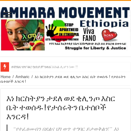
የባንክና የጥቁር ገብያ ምንዛሬ እኩል ሊሆን ነው !!
አሸንፈናል ! እንኳን ደስ አለን!
Home
/
Amharic
/
እነ ክርስትያን ታደለ ወደ ቂሊንጦ እስር ቤት ተወሰዱ ! የታሰሩትን
ቤተሰቦች እንርዳ !
እነ ክርስትያን ታደለ ወደ ቂሊንጦ እስር
ቤት ተወሰዱ ! የታሰሩትን ቤተሰቦች
እንርዳ !
“የተፈፀመብን በደልና ህገ ወጥ ተግባር ይታወቅልን!” እነ