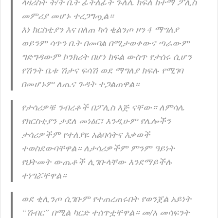
ላዛሪስት ት/ት ቤት ፊትለፊት ጉለሌ ክፍለ ከተማ ፖሊስ
መምሪያ መሆኑ ተረጋግጧል።
እነ ክርስቲያን እና በለጠ ካሳ ቂልንጦ ዞን 4 ማግለያ
ወይንም ሳጥን ቤት በመባል በሚታወቀውና ጣራውም
ግድግዳውም ኮንክሪት በሆነ ክፍል ውስጥ የታሰሩ ሲሆን
የሽንት ቤቱ ሽታና ፍሳሽ ወደ ማግለያ ክፍሉ የሚገባ
በመሆኑም ለጤና ጉዳት ተጋልጠዋል።
የታሳሪዎቹ ንብረቶች በፖሊስ እጅ ናቸው። ለምሳሌ
የክርስቲያን ታደለ መነፅር፣ እንዲሁም የሌሎችን
ታሳሪዎችም የተለያዬ አልባሳትና እቃወች
ተወስደውባቸዋል። ለታሳሪዎችም ምንም ዓይነት
የህትመት ውጤቶች ሊገቡላቸው እንደማይችሉ
ተነግሯቸዋል።
ወደ ቂሊንጦ ሲገቡም የተጠረጠሩበት የወንጀል አይነት
“ሽብር” በሚል ካርድ ተሰጥቷቸዋል። መ/አ መሳፍንት