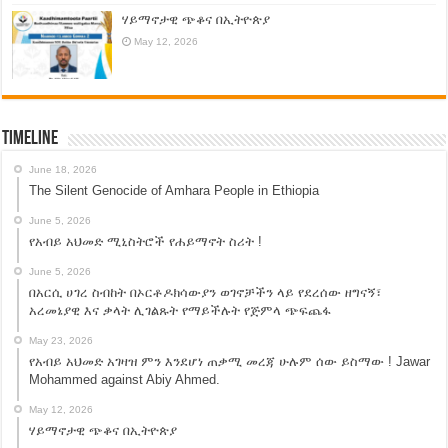
ሃይማኖታዊ ጭቆና በኢትዮጵያ
May 12, 2026
Timeline
June 18, 2026
The Silent Genocide of Amhara People in Ethiopia
June 5, 2026
የአብይ አህመድ ሚኒስትሮች የሐይማኖት ስሪት !
June 5, 2026
በአርሲ ሀገረ ስብከት በኦርቶዶክሳውያን ወገኖቻችን ላይ የደረሰው ዘግናኝ፣
አረመኔያዊ እና ቃላት ሊገልጹት የማይችሉት የጅምላ ጭፍጨፋ
May 23, 2026
የአብይ አህመድ አገዛዝ ምን እንደሆነ ጠቃሚ መረጃ ሁሉም ሰው ይስማው ! Jawar
Mohammed against Abiy Ahmed.
May 12, 2026
ሃይማኖታዊ ጭቆና በኢትዮጵያ