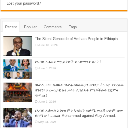
Lost your password?
Recent
Popular
Comments
Tags
The Silent Genocide of Amhara People in Ethiopia
June 18, 2026
የአብይ አህመድ ሚኒስትሮች የሐይማኖት ስሪት !
June 5, 2026
በአርሲ ሀገረ ስብከት በኦርቶዶክሳውያን ወገኖቻችን ላይ የደረሰው
ዘግናኝ፣ አረመኔያዊ እና ቃላት ሊገልጹት የማይችሉት የጅምላ
ጭፍጨፋ
June 5, 2026
የአብይ አህመድ አገዛዝ ምን እንደሆነ ጠቃሚ መረጃ ሁሉም ሰው
ይስማው ! Jawar Mohammed against Abiy Ahmed.
May 23, 2026