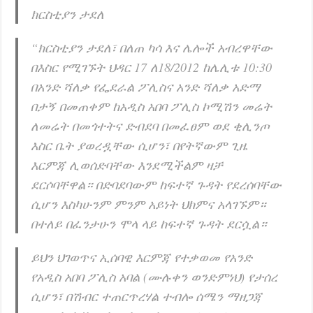
ክርስቲያን ታደለ
“ክርስቲያን ታደለ፣ በለጠ ካሳ እና ሌሎች አብረዋቸው
በእስር የሚገኙት ህዳር 17 ለ18/2012 ከሌሊቱ 10:30
በአንድ ሻለቃ የፌደራል ፖሊስና አንድ ሻለቃ አድማ
በታኝ በመጠቀም ከአዲስ አበባ ፖሊስ ኮሚሽን መሬት
ለመሬት በመጎተትና ድብደባ በመፈፀም ወደ ቂሊንጦ
እስር ቤት ያወረዷቸው ሲሆን፣ በየትኛውም ጊዜ
እርምጃ ሊወሰድባቸው እንደሚችልም ዛቻ
ደርሶባቸዋል። በድባደባውም ከፍተኛ ጉዳት የደረሰባቸው
ሲሆን እስካሁንም ምንም አይነት ህክምና አላገኙም።
በተለይ በፈንታሁን ሞላ ላይ ከፍተኛ ጉዳት ደርሷል።
ይህን ህገወጥና ኢሰባዊ እርምጃ የተቃወመ የአ
ንድ
የአዲስ አበባ ፖሊስ አባል (ሙሉቀን ወንድምነህ) የታሰረ
ሲሆን፣ በሽብር ተጠርጥረሃል ተብሎ ሰሜን ማዘጋጃ