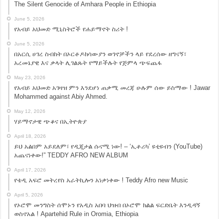
The Silent Genocide of Amhara People in Ethiopia
June 5, 2026
የአብይ አህመድ ሚኒስትሮች የሐይማኖት ስሪት !
June 5, 2026
በአርሲ ሀገረ ስብከት በኦርቶዶክሳውያን ወገኖቻችን ላይ የደረሰው ዘግናኝ፣
አረመኔያዊ እና ቃላት ሊገልጹት የማይችሉት የጅምላ ጭፍጨፋ
May 23, 2026
የአብይ አህመድ አገዛዝ ምን እንደሆነ ጠቃሚ መረጃ ሁሉም ሰው ይስማው ! Jawar
Mohammed against Abiy Ahmed.
May 12, 2026
ሃይማኖታዊ ጭቆና በኢትዮጵያ
April 18, 2026
ይህ አልበም አይደለም፣ የዲጂታል ሱናሚ ነው! – ‘ኢቶሪካ’ ዩቲዩብን (YouTube)
አጨናነቀው!” TEDDY AFRO NEW ALBUM
April 17, 2026
የቴዲ አፍሮ መትረየስ አራትኪሎን አነቃነቀው ! Teddy Afro new Music
April 5, 2026
የኦሮሞ መንግስት ሰሞኑን የአዲስ አበባ ህዝብ በኦሮሞ ክልል ፍርድቤት እንዲዳኝ
ወስኖአል ! Apartehid Rule in Oromia, Ethiopia