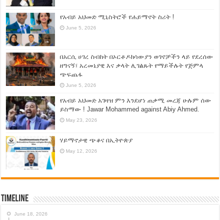
የአብይ አህመድ ሚኒስትሮች የሐይማኖት ስሪት !
June 5, 2026
በአርሲ ሀገረ ስብከት በኦርቶዶክሳውያን ወገኖቻችን ላይ የደረሰው
ዘግናኝ፣ አረመኔያዊ እና ቃላት ሊገልጹት የማይችሉት የጅምላ
ጭፍጨፋ
June 5, 2026
የአብይ አህመድ አገዛዝ ምን እንደሆነ ጠቃሚ መረጃ ሁሉም ሰው
ይስማው ! Jawar Mohammed against Abiy Ahmed.
May 23, 2026
ሃይማኖታዊ ጭቆና በኢትዮጵያ
May 12, 2026
Timeline
June 18, 2026