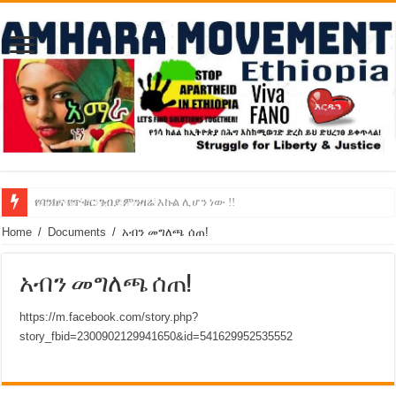
የባንክና የጥቁር ገብያ ምንዛሬ እኩል ሊሆን ነው !!
አሸንፈናል ! እንኳን ደስ አለን!
Home
/
Documents
/
አብን መግለጫ ሰጠ!
አብን መግለጫ ሰጠ!
https://m.facebook.com/story.php?
story_fbid=2300902129941650&id=541629952535552