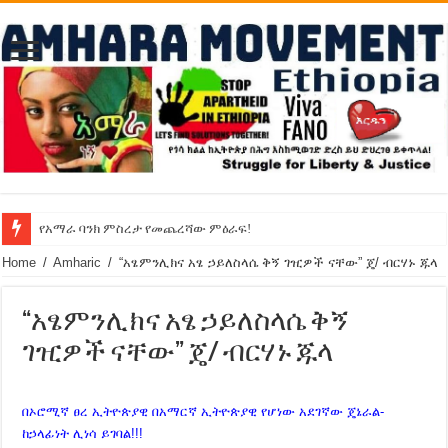
የአማራ ባንክ ምስረታ የመጨረሻው ምዕራፍ!
የኢዜማው መሪ ብርሃኑ ነጋ ኢትዮጵያ ውስጥ የዘር ፍጅት አልተፈፀመም አሉ!
Home
/
Amharic
/
“አፄምንሊክና አፄ ኃይለስላሴ ቅኝ ገዢዎች ናቸው” ጄ/ ብርሃኑ ጁላ
“አፄምንሊክና አፄ ኃይለስላሴ ቅኝ
ገዢዎች ናቸው” ጄ/ ብርሃኑ ጁላ
በኦሮሚኛ ፀረ ኢትዮጵያዊ በአማርኛ ኢትዮጵያዊ የሆነው አደገኛው ጄኔራል-
ከኃላፊነት ሊነሳ ይገባል!!!