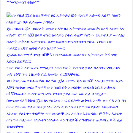
***ወንድወሰን ተክሉ***
የዚህ ጄኔራል ዘረኝነትና ፀረ ኢትዮጵያዊነት የአቢይ አህመድ አቋም ካልሆነ
በአስቸኳይ ቦታ ሊሰጠው ይግባል-
ጄ/ር ብርኃኑ ጁላ ባለሁለት መንታ ስለት ፀረ ኢትዮጵያዊ መርዘኛና ዘረኛ ኦነጋዊ እና
ብሎም ደግሞ ከ80 በላይ ብሄር አባላትን ያቀፈ ተቋም የሆነው የኢትዯጵያ መከላከያ
ሰራዊት ጠቅላይ ኤታማዦር ሹም በመሆን የሚንቀሳቀስ የሀገር ነቀርሳ ነው:::
ወታደር ዘረኛና ጠባብ ሳሆን አደገኛ ነው:;
ጄኔራሉ በኦሮሚኛ ቋንቋ በOBN ባስተላለፈው መልእክቱ ኢትዮጵያን ቅኝ ገዢ
አድርጎ ፈርጇል:::
ንጉስ ነገስት እምዬ አፄ ምንሊክን ንጉስ ነገስት ቀዳማዊ ኃይለ ስላሴንና ነገስታቱን
ሁሉ የቅኝ ገዢ ነገስታት ሲል አውግዞ ፈርጇእቸዋል:::
ይህ ቅዠታሙና ህልመኛው ዘረኛው ጄ/ል ብርሃኑ ጁላ ሀበሾች እንዲህ ናቸው እያለ
እጅግ የዘቀጠ መርዘኛ ጥላቸውን በሰበከበት አንደበቱና መድረክ አቢይ አህመድ
በ150ዓመታት ውስጥ እማይገኝ ድንቅና ኃያል መሪ ነው ሲል ቃዥቷል::
ሰውዬው ባለ4 ኮከብ ጄኔራልና የሀገሪቱ ጦር ኃይሎች ጠቅላይ አዛዥ ሆኖ ሳለ እሱ ግን
በተጠናወተው ጥልቅ የበተቻኝነት ስሜት የተነሳ እኒያ ግዙፍ የታሪክ አሻራቸውን
አኑረው ያለፉትን ቀደምት ገናና መሪዎች ጋር እራሱን እያወዳደር ምቾትና እረፍት
በማጣቱ በህይወት የሌሉትን ነገስታት ቅኝ ገዢዎች ስግብግብና ጨፍጫፊዎች ሲል
ይገልፃቸዋል::;