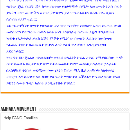
ማነው ቅኝ የገዛው ማነውስ ቅኝ የተገዛው ለሚለው መሰረታዊ ጥያቄ መልስ አልባ
የሆነው ጄ/ል ብርሃኑ ጁላ ከተጠናወተው የበታቸኝነት ስሜት ለመውጣት ከእሱ በፊት
ያሉትን ሀገር መሪዎችን እና የኢትዮጵያን ታሪክ ማጠልሸቱን ስራዬ ብሎ ሲነዛና
ሲሰብክ ተደምጧል::::
ይህ የበታቸኝነት ስሜት የወለደው ታሪክንና ማንነትን የመካድና አዲስ የፈጠራ ታሪክ
መደስኮርን የተማረው ከነፍስ አባቱ ኦነግ አንፀባራቂ የሆኑው እጅግ ጥንታዊውና
ነፃይቱ የኢትዮጵያ ታሪክ እጅግ ምቾት የሚነሳው በመሆኑ እራሱን በውስጣዊ
የፈጠራ ትርክት በመሙላት ይህንን ለከት የለሽ ጥላቻውን እንዲያስተጋባ
አድርጎታል:::
ነገር ግን ይህ ጄኔራል ከተመደበበት ሀገራዊ ኃላፊነት ስፍራ አንፃር የሚያደርሰው ጉዳት
ከባድ በመሆኑ በኢትዮጵያ ስም ከተቀመጠበት የሀገር መከላከያ ሰራዊት ኃላፊነቱ
በአስቸኳይ ተነስቶ ወደሚመጥነው የኦነግ ሽፍታ ሚሊሺያ አዛዥነት ካልተቀየረ
ሀገሪቷን እና ሰራዊቱ ላይ ከበድ ያለ ጉዳት ማስከተል ይችላልና የሚመለከተው ክፍል
ይህንን ሰውዬ ጉዳይ እልባት እንዲሰጥበት ይገባል::
Amhara Movement
Help FANO Families