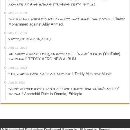
አረመኔያዊ እና ቃላት ሊገልጹት የማይችሉት የጅምላ ጭፍጨፋ
May 23, 2026
የአብይ አህመድ አገዛዝ ምን እንደሆነ ጠቃሚ መረጃ ሁሉም ሰው ይስማው ! Jawar
Mohammed against Abiy Ahmed.
May 12, 2026
ሃይማኖታዊ ጭቆና በኢትዮጵያ
April 18, 2026
ይህ አልበም አይደለም፣ የዲጂታል ሱናሚ ነው! – ‘ኢቶሪካ’ ዩቲዩብን (YouTube)
አጨናነቀው!” TEDDY AFRO NEW ALBUM
April 17, 2026
የቴዲ አፍሮ መትረየስ አራትኪሎን አነቃነቀው ! Teddy Afro new Music
April 5, 2026
የኦሮሞ መንግስት ሰሞኑን የአዲስ አበባ ህዝብ በኦሮሞ ክልል ፍርድቤት እንዲዳኝ
ወስኖአል ! Apartehid Rule in Oromia, Ethiopia
Multi threaded Redundant Dedicated Server in USA and in Europe.