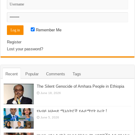
Remember Me
Register
Lost your password?
Recent
Popular
Comments
Tags
The Silent Genocide of Amhara People in Ethiopia
June 18, 2026
የአብይ አህመድ ሚኒስትሮች የሐይማኖት ስሪት !
June 5, 2026