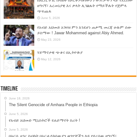
በአርሲ ሀገረ ስብከት በኦርቶዶክሳውያን ወገኖቻችን ላይ የደረሰው
ዘግናኝ፣ አረመኔያዊ እና ቃላት ሊገልጹት የማይችሉት የጅምላ
ጭፍጨፋ
June 5, 2026
የአብይ አህመድ አገዛዝ ምን እንደሆነ ጠቃሚ መረጃ ሁሉም ሰው
ይስማው ! Jawar Mohammed against Abiy Ahmed.
May 23, 2026
ሃይማኖታዊ ጭቆና በኢትዮጵያ
May 12, 2026
Timeline
June 18, 2026
The Silent Genocide of Amhara People in Ethiopia
June 5, 2026
የአብይ አህመድ ሚኒስትሮች የሐይማኖት ስሪት !
June 5, 2026
በአርሲ ሀገረ ስብከት በኦርቶዶክሳውያን ወገኖቻችን ላይ የደረሰው ዘግናኝ፣