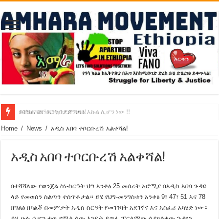
የባንክና የጥቁር ገብያ ምንዛሬ እኩል ሊሆን ነው !!
አሸንፈናል ! እንኳን ደስ አለን!
Home
/
News
/
አዲስ አበባ ተቦርቡረሽ አልቀሻል!
አዲስ አበባ ተቦርቡረሽ አልቀሻል!
በተሻሻለው የወንጀል ስነ-ስርዓት ህግ አንቀፅ 25 መሰረት ኦሮሚያ በአዲስ አበባ ጉዳይ
ላይ የመወሰን ስልጣን ተሰጥቶታል። ይሄ የህግ-መንግስቱን አንቀፅ 9፣ 47፣ 51 እና 78
በግልፅ በካልቾ በመምታት አዲስ ስርዓት የመገንባት አደገኛና እና አስፈሪ አካሄድ ነው።
ይሄ ሁሉ ሲሆን ተዉ የሚል ሰው እንዴት ይጥፋ ፓርላማው ሳያፀድቀው ጉዳዩን