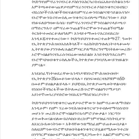
ትህነግ፡የዐም፡ሃራንና፡የኦርቶዶክስን፡አከርካሪ፡ስብሬአለሁ፡ስትል፡አንዱ፡
እምትጫወተው፡ጨዋታ፡የዐም፡ሃራንና፡የኦርቶዶክስን፡ቁጥር፡በብሄር፡
ብሄረስቦችና፡ሕዝቦች፡ክፍፍል፡የዐም፡ሃራውን፡ስነልቦናዊ፡ኅይል፡አሳንሶ፡
የኦሮሞውን፡እና፡የሙስሊሙን፡ቁጥር፡አብላጫ፡ማድረግ፡ነው። ይህ፡
የከፉፍለህ፡ግዛው፡እሳቤ፡ የዐም፡ሃራንና፡የኦሮሞን፡ስነልቦና፡ላይ፡ጫና፡
በማድረግ፡እና፡ ዐም፡ሃራውን፡ጨቋኝ፡ኦሮሞውን፡ተጨቋኝ፡በሚል፡
ትርክት፡ተመስርቶ፡ለዘዓለም፡ እንዳይተማመኑና፡እርስ፡በእርስ፡
እንዲፉጁ፡የተቀመረ፡ነው። ትህነግ፡ይህንን፡ቀመር፡ተጠቅማ፡27: ዓመት፡
የኢትዮጵያን፡ሕዝብ፡አስለቅሳለች። ዛሬ፧ከትህነግ፡ሎሌነት፡ተላቆ፡መላ፡
ኢትዮጵያውያንን፡ሎሌ፡አልፎም፡ባርያ፡ለማድረግ፡የሚባትለው፡መራሹ፡
ኦሮሞ፡ብልፅግና፡የእራሱን፡በሬው፡ወለደ፡ልክ፡ እንደ፡ትህነግ፡እርሱም፡
የኦሮሞ፡ህዝብ፡ቁጥሩ፡ከሌሎች፡ኢትዮጵያውያን፡ባያሌው፡ይገዝፉልን፡
ያምናል።
እንደፅንፈኝነት፡ወደራቸው፡አንዳንዶቹ፧የኦሮሞ፡ሕዝብ፡ብዛት፡
የኢትዮጵያን፡35በመቶ፡ነው፡ይላሉ። የፅንፍ፡ወደር፡የለሾቹም፡ከ50፡
በመቶም፡ይዘልቃል፡ይላሉ። ይህቺ፡በኢትዮጵያ፡መጫወት፡ዋል፡ብላ፡
የስነበተች፡የከረፋች፡ውሽት፡ለመራሹ፡ኦሮሞ፡ብልፅግና፡ማታገያ፡
አይነተኛ፡መሳሪያ፡የድሮውን፡በአዴን፡ማስደንበሪያ፡ናት።
ትህነግ፡ይህን፡ሃሳዊ፡ቁጥር፡ጨዋታ፡ኦሮሞውን፡ ከዐም፡ሃራው፡ለማናከስ፡
እንዲሁም፡ የዐም፡ ሃራውን፡የሕዝብ፡ቁጥር፡ሆን፡ተብሎ፡የማሳነስ፡ደባ፡
መሆኑን፡ መራሹ፡ኦሮሞ፡ብልፅግና፡አሳምሮ፡ያውቃል። ነገር፡ግን፡
ይጥመቅመናል፡ብለው፡እስካስቡ፡ድረስ፡ምንም፡የገዘፈ፡ሃስት፡ቢሆን፡
ለእነርሱ፡እውነት፡ነው። እቅዳቸውን፡ለማስፈፀም፡ይጠቀሙበታል።
ስለዚህም፡ነው፡የኦሮሞ፡ህዝብ፡ትልቁን፡ቁጥር፡ይዟል፡የሚለውን፡ተረክ፡
በንግግርም፡በፅሁፍም፡እልፍ፡ግዜ፡የሚደጋግሙት። አልፎም፡በምርጫ፡