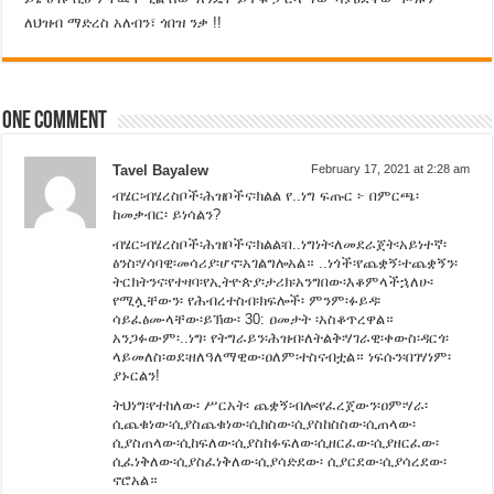
ለህዝብ ማድረስ አለብን፣ ጎበዝ ንቃ !!
One comment
Tavel Bayalew
February 17, 2021 at 2:28 am
ብሄር፡ብሄረስቦች፡ሕዝቦችና፡ክልል የ..ነግ ፍጡር ፦ በምርጫ፡
ከመቃብር፡ ይነሳልን?
ብሄር፡ብሄረስቦች፡ሕዝቦችና፡ክልል፡በ..ነግነት፡ለመደራጀት፡አይነተኛ፡
ፅንስ፡ሃሳባዊ፡መሳሪያ፡ሆኖ፡አገልግሎአል። ..ነጎች፡የጨቋኝ፡ተጨቋኝን፡
ትርክትንና፡የተዛባ፡የኢትዮጵያ፡ታሪክ፡አንግበው፡እቆምላችኋለሁ፡
የሚሏቸውን፡ የሕብረተስብ፡ክፍሎች፡ ምንም፡ፉይዳ፡
ሳይፈፅሙላቸው፡ይኽው፡ 30: ዐመታት ፡አስቆጥረዋል።
አንጋፉውም፡..ነግ፡ የትግራይን፡ሕዝብ፡ለትልቅ፡ሃገራዊ፡ቀውስ፡ዳርጎ፡
ላይመለስ፡ወደ፡ዘለዓለማዊው፡ዐለም፡ተስናብቷል። ነፍሱን፡በገሃነም፡
ያኑርልን!
ትህነግ፡የተከለው፡ ሥርአት፡ ጨቋኝ፡ብሎ፡የፈረጀውን፡ዐም፡ሃራ፡
ሲጨቁነው፡ሲያስጨቁነው፡ሲከስው፡ሲያስከስስው፡ሲጠላው፡
ሲያስጠላው፡ሲከፍለው፡ሲያስከፉፍለው፡ሲዘርፈው፡ሲያዘርፈው፡
ሲፈነቅለው፡ሲያስፈነቅለው፡ሲያሳድደው፡ ሲያርደው፡ሲያሳረደው፡
ኖሮአል።