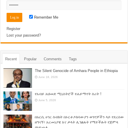
Remember Me
Register
Lost your password?
Recent
Popular
Comments
Tags
The Silent Genocide of Amhara People in Ethiopia
June 18, 2026
የአብይ አህመድ ሚኒስትሮች የሐይማኖት ስሪት !
June 5, 2026
በአርሲ ሀገረ ስብከት በኦርቶዶክሳውያን ወገኖቻችን ላይ የደረሰው
ዘግናኝ፣ አረመኔያዊ እና ቃላት ሊገልጹት የማይችሉት የጅምላ
ጭፍጨፋ