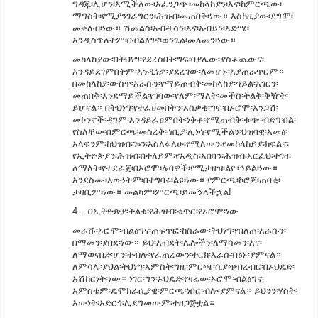
ግዳጁ፡ሊሆን፡እሚችለው፡አፈንጋጭ፡መከላከያን፡እና፡ከምርጫው፡
ማግስት፡የሚያንገራግርን፡ሕዝብ፡መጠበቅ፡ነው። እስከዚያው፡ደግሞ፡
መቀለብ፡ነው። ሽመልስ፡አብዲሳን፡እና፡አብይን፡እድሜ፡
እንዲስጥለትም፡በብልፅግና፡ወንጌል፡መለመን፡ነው።
መከላከያው፡በትህነግ፡የደረስበት፡ግፍ፡ባያሌው፡ያስቆጨውና፡
እንዳይደገምበትም፡እንዲነቃ፡ያደረገው፡ለመሆኑ፡አያጠራጥርም።
በመከላከያ፡ውስጥ፡እራሱን፡የማይጠብቅ፡መከላከያ፡ኅይል፡አገርን፡
መጠበቅ፡እንደማይችል፡የገባው፡የለም፡ማለት፡መችስ፡ትልቅ፡ቅዥት፡
ይሆናል። በትህነግ፡የተፈፀመበትን፡አስቃቂ፡ግፍ፡በኦሮሞ፡አንጋሽ፡
መኮንኖች፡ዳግም፡እንዳይፈፀምበት፡ነቅቶ፡የሚጠብቅ፡ቁጭ፡ብድግ፡በል፡
የስለቸው፡በምርጫ፡መስረቅ፡ሳቢያ፡ሊነሳ፡የሚችልን፡ህዝባዊ፡አመፅ፡
አላፍንም፡ከህዝብ፡ጐን፡እስለፋለሁ፡የሚለውን፡የመከላከይያ፡ክፍልና፡
የኢትዮጵያን፡ሕዝብ፡በተለይም፡የአዲስ፡አበባን፡ሕዝብ፡አርፈህ፡ተገዛ፡
ለማለት፡የተደራጀ፡በኦሮሞ፡ሉባዋች፡የሚታዘዝ፡ልዮ፡ኅይል፡ነው።
እንደስሙ፡እውነትም፡በተግባሩ፡ልዩ፡ነው። የምርጫ፡ኮሮጆ፡ጠባቂ፡
ታዛቢም፡ነው። መልካም፡ምርጫ፡ይመኝላችኋል!
4 – በኢትዮጵያ፡ትልቁ፡የሕዝብ፡ቁጥር፡የኦሮሞ፡ነው
መራሹ፡ኦሮሞ፡ብልፅግና፡ጠፍጥፎ፡ከስራው፡ትህነግ፡የበለጠ፡እራሱን፡
በማመን፡ያበደ፡ነው። ይህ፡እብደት፡ሌሎችን፡ለማሳመን፡እና፡
ለማወናበድ፡ሆን፡ተብሎ፡የፈጠረውን፡ተርክ፡እራሱ፡በፅኑ፡ያምናል።
ለምሳሌ፡ያህል፡ትህነግ፡አምስት፡ግዜ፡ምርጫ፡ሲያጭበረብር፡በኦህዴድ፡
አሽከርነት፡ነው። ነገር፡ግን፡ኦህዴድ፡የዛሬው፡ኦሮሞ፡ብልፅግና፡
አምስቴም፡ዴሞክራሲያዊ፡ምርጫ፡ነበር፡ብሎ፡ያምናል። ይህንን፡ሃስት፡
እውነት፡አድርጎ፡ሊደግመውም፡ተዘጋጅቷል።