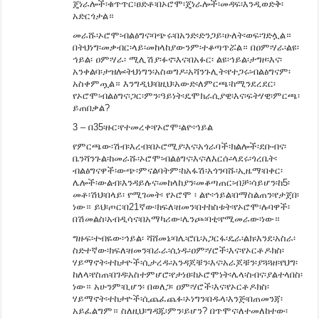
ጄነራሎች፡ቁጥጥር፡ፀድቶ፡በኦሮሞ፡ጄነራሎች፡መዳፍ፡እንዲወድቅ፡
አድርጎታል።
መራሹ፡ኦሮሞ፡ብልፅግና፡ባጭሩ፡በአንድ፡ድንጋይ፡ሁለት፡ወፍ፡ገድሏል።
በትህነግ፡መቃብር፡ላይ፡መከላከያውንም፡ተቆጣጥሯል። በዐም፡ሃራ፡ልዩ፡
ኅይል፡ ዐም፡ሃራ፡ ሚሊሽያ፡ፉኖ፡እና፡በአፉር፡ ልዩ፡ኅይል፡ታግዞ፡እና፡
አንቀልባ፡ታዝሎ፡ትህነግን፡አስወግዶ፡አሻንጉሊት፡የተጋሩ፡ብልፅግናም፡
አስቀምጧል። እንግዲህ፡በዚህ፡አውድ፡ለምርጫ፡ከሚንደረደር፡
የኦሮሞ፡ብልፅግና፡ጋር፡ምን፡ዓይነት፡ዴሞክራሲያዊ፡እና፡ፍትሃዊ፡ምርጫ፡
ይጠበቃል?
3 – በ35፡ዙር፡የተመረቀ፡የኦሮሞ፡ልዮ፡ኅይል
የምርጫው፡ሽብ፡እረብ፡በኦሮሚያ፡እና፡አጎራባች፡ክልሎች፡ደቡብና፡
ቤንሻንጉል፡ከመራሹ፡ኦሮሞ፡ብልፅግና፡እና፡ለእርሱ፡ላደሩ፡ጎረቤት፡
ብልፅግናዋች፡ውጭ፡ምናልባትም፡ከአፋሽ፡አጎንባሹ፡ኢዜማ፡በቀር፡
ሌሎች፡ውልብ፡እንዳይሉና፡መከላከያን፡መቆጣጠር፡ብቻ፡ሳይሆን፡ከ5፡
መቶ፡ሽህ፡በላይ፡ የሚገመት፡ የኦሮሞ ፡ ልዮ፡ኅይል፡በማስልጠን፡የታጀበ፡
ነው። ይህ፡ጦር፡በ21ኛው፡ክፍለ፡ዘመን፡በተከስቱት፡የኦሮሞ፡ሉባዋች፡
በሽመልስ፡አብዲሳና፡በአማካሪው፡ሌንጮ፡ባቲ፡የሚመራው፡ነው።
ግዙፍ፡ተብዬው፡ኅይል፡ ሻሸመኔ፡ባሌ፡ሮቤ፡አጋርፋ፡ዴራ፡ልክ፡እንደ፡አስራ፡
ስድተኛው፡ክፍለ፡ዘመን፡በራራ፡ሲነዱ፡ዐም፡ሃሮች፡እና፡የኦርቶዶክስ፡
ሃይማኖት፡ተከታዮች፡ሲታረዱ፡አንዳጆቹን፡እና፡አራጆቹን፡ያጓጓዘ፡የህግ፡
ከለላ፡የስጠ፡በገዳ፡አስተምሆሮ፡የታነፀ፡ከኦሮሞነት፡ሌላ፡ስብና፡ያልተላበስ፡
ነው። አሁንም፡ቢሆን፡ በወለጋ፡ ዐም፡ሃሮች፡እና፡የኦርቶዶክስ፡
ሃይማኖት፡ተከታዮች፡ሲጨፈጨፉ፡ኦነግን፡በዱላ፡እንጅ፡በጠመንጃ፡
አይፈልግም። ስለዚህ፡ግዳጁ፡ምን፡ይሆን? በጥሞና፡ለተመለከተው፡