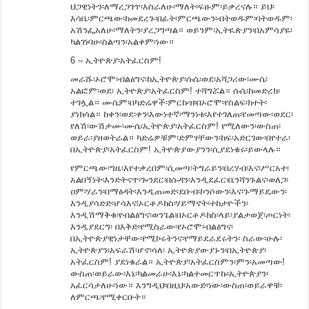
ህጋዊነትን፡ለማረጋገጥ፡እስራለሁ፡ማለት፡ፍፁም፡ይቃረናሉ። ይህ፡
እሳቤ፡ምርጫው፡ከመደረጉ፡በፊት፡ምርጫውን፡ብትወዱም፡ባትወዱም፡
አሽንፌአለሁ፡ማለትን፡ያረጋግጣል። ወይንም፡ኢትዪጵያን፡በአምሳያዬ፡
ካልገነባሁ፡ስልጣን፡አልቀም፡ነው።
6 – ኢትዮጵያ፡አትፈርስም!
መራሹ፡ኦሮሞ፡ብልፅግና፡ከኢትዮጵያ፡ሱሴ፡ወደ፡አሻጋሪው፡ሙሴ፡
አልፎም፡ወደ፡ ኢትዮጵያ፡አትፈርስም! ተሻግሯል። ሱሴ፡ከመድረክ፡
ተገሏል። ሙሴም፡በካድሬዋች፡ምርኩዝ፡በኦሮሞ፡የስልፍ፡ክተት፡
ያነክሳል። ከቀን፡ወደ፡ቀን፡እውነተኛ፡ማንነቱ፡እየተገለጠ፡የመጣው፡ወደር፡
የለሽ፡ውሽታሙ፡ሙሴ፡ኢትዮጵያ፡አትፈርስም! የሚለውን፡ውስጠ፡
ወይራ፡ያዘወትራል። ካድሬዎቹም፡ድምፃቸውን፡ከፍ፡አድርገው፡በየተራ፡
በኢትዮጵያ፡አትፈርስም! ኢትዮጵያውያንን፡ሲያደነቁሩ፡ይውላሉ።
የምርጫው፡ግዜ፡እየተቃረበም፡ሲመጣ፡ትግራይን፡በረሃብ፡እና፡ሥርአተ፡
አልበኝነት፡እንድትናጥ፡ጐንደር፡በሱዳን፡እንዲደፈር፡ቤንሻንጉልና፡ወለጋ፡
ዐም፡ሃራን፡በማፅዳት፡እንዲጠመድ፡ደቡብ፡ኮንሶውን፡እና፡ጉማይዴውን፡
እንዲያሳድድ፡ሆሳእና፧ኦርቶዶክስ፡ሃይማኖት፡ተከታዮችን፡
እንዲሽማቅቁ፡የብልፅግና፡ወንጌል፡በኦርቶዶክስ፡ላይ፡ያልታወጀ፡ጦርነት፡
እንዲያደርግ፡ በእቅድ፡የሚስራው፡የኦሮሞ፡ብልፅግና፡
በኢትዮጵያዊነታቸው፡የሚኮሩትንና፡የማይደራደሩትን፡ ስራው፡ሁሉ፡
ኢትዮጵያን፡አፍራሽ፡ሆኖ፡ሳለ፡ ኢትዮጵያውያኑን፡በኢትዮጵያ፡
አትፈርስም! ያደነቁራል። ኢትዮጵያ፡አትፈርስምን፡ምን፡አመጣው!
ውስጠ፡ወይራው፡እኔ፡ካልመራሁ፡እኔ፡ካልተመርጥኩ፡ኢትዮጵያን፡
አፈርሳታለሁ፡ነው። እንግዲህ፡በዚህ፡አውድ፡ነው፡ውስጠ፡ወይራዋቹ፡
ለምርጫ፡የሚቀርቡት።