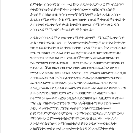
በምትኩ፡ ራሱን፡ያነገስው፡ መራሹ፡ኦሆዴድ፦ኦዴፖ፦ኦሮሞ፡ ብልፅግና፡
የትህነግ፡የጡት፡ልጅ፡የሞተውን፡የተቀበረውን፡ ብሄር፡ብሄረስቦች፡
ሕዝቦችና፡ክልል፡ፅንስ፡ሃሳብ፡ሙጥኝ፡ከማለትም፡ዘልቆ፡አዲስ፡አበባን፡
ፊንፊኔ፡የሚል፡የቅዠት፡ስያሜ፡በመስጠት፡ የጨቋኝ፡ተጨቋኝን፡ትርክት፡
እና፡የተዛባ፡የኢትዮጵያ፡ታሪክ፡ከትህነግ፡በውርስ፡በማስቀጠል፡አዲስ፡
አበባ፡የኦሮሞ፡”ላንድ”፡ናት፡ወይም፡ሞት፡ብሏል።
አዲስ፡አበባ፡የኦሮሞ፡ለመሆንዋ፡የሚያቀርቡትም፡ ማስረጃ፡ኢትዮጵያ፡
ጠል ፡ የሆኑ፡የአገር፡ውስጥ፡ እና፡ውጭ፡ፃህፍት፡የፃፏቸውን፡ተረት፡ተረት፡
ነው። በዚህ፡ተረት፡ ላይ፡ ተመስርተው፡ የኦሮሞን፡ወጣት፡ለተጭበረበረ፡
ምርጫ፡ካልሆነም፡ ለእልቂት፡ አዘጋጅተውታል። ቁም፡ነገሩ፡የተረኩ፡
ሃሳዊነቱ፡ብቻ፡አይደለም። የከፉው፡ችግር፡የሚመነጨው፡ከገነቡት፡
የኦሮሞ፡ወጣት፡ስነ፡ልቦና፡ነው። ወጣቱን፡አዲስ፡አበባ፡ማንም፡ይገንባት፡
የተቆረቆረችው፡ከአንተ፡በተስረቀ፡በግፍ፡በተወስደ፡መሬት፡ላይ፡ነው፡
የሚል፡ተረክ፡አስርፀውበታል። አንድምታውም፡ወጣቱ፡የኦሮሞ፡የአዲስ፡
አበባ፡መሬት፡ባለቤትነት፡ተፈጥሮአዊ፡የሆነ፡አዲስ፡አበባን፡የማስተደር፡
መብት፡ለኦሮሞ፡ብቻ፡ከእግዚአብሄር፡የተስጠ፡ልዩ፡መብት፡አድርጎ፡
እንዲያየው፡አድርጎታል። በመሆኑም፡ በወጣቱ፡ስነ፡ልቦና፡ላይ፡የጫኑትን፡
እውን፡ለማድረግ፡በግድም፡ ሆነ፡በውድ፡በህግም፡ሆነ፡ከህግ፡ውጭ፡
ከተማዋን፡ ለመቆጣጠር፡እንዲስሩ፡አድርጓቸዋል። ለዚህም፡ ዋነኛው፡
ማስረጃ ፡ግዙፍ፡የኦሮሞነትን፡ ማእከሎች፡በከተማዋ፡እየገነቡ፡ነው።
ይህ፡ታላቁ፡የኦሮማይዜሽን፡ስነ፡ልቦና፡ግንባታ፡ፕሮጀክት፡ነው።
በዋነኛነትም፡ምናልባት፡ምርጫውን፡ማጭበርበር፡ካልተቻለ፡በምርጫ፡
ማግስት፡የኦሮሞ፡ወጣት፡ከኦሮሞ፡ምርጫ፡አሽናፊነት፡ውጭ፡ሌላ፡
እንዳይቀበል፡የስልጣን፡ማስጠበቂያ፡ደጀን፡እንዲሆን፡ወደ፡ስርአተ፡
አልበኝነትና፡ወደ፡ለመደው፡ውድመት፡እንዲገባ፡አዘጋጅተውታል።