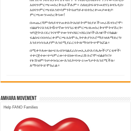
አበባን፡ምርጫ፡መስረቅ፡አይችሉም። ስለዚህ፡ፍቱን፡መድሃኒቱ፡የአዲስ፡
አበባን፡ምርጫ፡በአንድ፡ሳምንት፡አዘግይቶ፡በተስረቀ፡መታወቂያ፡
ምርጫውን፡መስረቅ፡ነው!
በመጨረሻም፡ከላይ፡የተጠቀሱት፡አበይት፡ምክነያቶች፡መራሹ፡የኦሮሞ፡
ብልፅግና፡እንዴት፡6፡ተኛውን፡ሃገራዊ፡ምርጫ፡ለመስረቅ፡የሞት፡የሽረት፡
ዝግጅት፡እናደረገና፡የሞተውን፡የብሄር፡ብሄረስቦች፡ሕዝቦችና፡ክልል፡
ፍልስፍና፡በተስረቀ፡ምርጫ፡አክሞ፡ኢትዮጵያን፡ኦሮማይዝ፡ለማድረግ፡
እንደተነሳ፡አለያም፡እንደሚያፈርሳት፡ለማሳየት፡ተሞክሯል።
በሚቀጥለው፡ፅሁፍ፡አብን፡ባልደራስ፡መኢአድ፡እና፡ሌሎች፡ፖርቲዋች፡
ተቀናጅተው፡ተጣምረው፡ተናበው፡የመራሹ፡ኦሮሞ፡ብልፅግናን፡
የፉሽዝም፡ጉዞ፡ተባብረው፡እንዴት፡ባጭሩ፡መግታት፡እንደሚችሉ፡
ለማሳየት፡ይሞከራል።
Amhara Movement
Help FANO Families