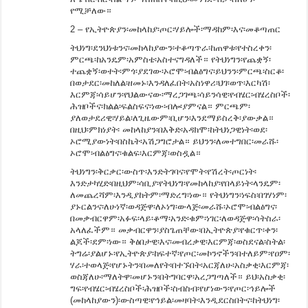
የሚቻለው።
2 – የኢትዮጵያን፡መከላከያ፡ጦር፡ሃይሎች፡ማዳከም፡እና፡መቆጣጠር
ትህነግ፡ደንህነቱንና፡መከላከያውን፡ተቆጣጥራ፡ከጠዋቱ፡የተስረቀን፡
ምርጫ፡ከአንዴም፡አምስቴ፡አስተናግዳለች። የትህነግን፡የጨቋኝ፡
ተጨቋኝ፡ወተት፡ምጎ፡ያደገው፡ኦሮሞ፡ብልፅግና፡ይህንን፡ምርጫ፡ስርቆ፡
በወታደር፡መከለል፡ዘመኑ፡እንዳለፈበት፡አስነዋሪ፡ህገ፡ወጥ፡እርካሽ፡
እርምጃ፡ሳይሆን፡የህልውናው፡ማረጋገጫ፡ሳይንሳዊ፡የብሄር፡ብሄረስቦች፡
ሕዝቦችና፡ክልል፡ፍልስፍና፡ነው፡ብሎ፡ያምናል። ምርጫም፡
ያለወታደሪዊ፡ሃይል፡ለጊዜውም፡ቢሆን፡እንደማይስረቅ፡ያውቃል።
በዚህ፡ምክነያት፡ መከላከያን፡በእቅድ፡አዳክሞ፡ከትህነጋዊነት፡ወደ፡
ኦሮሚያውነት፡በስኬት፡አሽጋግሮታል። ይህንን፡ለመተግበር፡መራሹ፡
ኦሮሞ፡ብልፅግና፡ቁልፍ፡እርምጃ፡ወስዷል።
ትህነግን፡ቅርቃር፡ውስጥ፡እንድትገባና፡የሞት፡የሽረት፡ጦርነት፡
እንድታካሂድ፡በዚህም፡ሳቢያ፡የትህነግ፡የመከላከያ፡የበላይነት፡ላንዴም፡
ለመጨረሻም፡እንዲያከትም፡ማድረግ፡ነው። የትህነግን፡ነፍስ፡በገሃነም፡
ያኑርልንና፡ለሁነኛ፡ወዳጅዋ፡ለኦነግ፡ውላጅ፡መራሹ፡ኦሮሞ፡ብልፅግና፡
በመቃብርዋም፡አፉፍ፡ላይ፡ቆማ፡አንድ፡ቁም፡ነገር፡ለወዳጅዋ፡ሳትስራ፡
አላለፈችም። መቃብርዋን፡ያስጌጠቸው፡በኢትዮጵያ፡የቁርጥ፡ቀን፡
ልጆች፡ደም፡ነው። ቅፅበታዊ፡እና፡መብረቃዊ፡እርምጃ፡ወስደናል፡ስትል፡
ትግሬ፡ያልሆኑ፡የኢትዮጵያ፡ከፍተኛ፡የጦር፡መኮንኖችን፡በተለይም፡የዐም፡
ሃራ፡ተወላጅ፡የሆኑትን፡በመለየት፡በተኙበት፡አርጃለሁ፡አስቃቂ፡እርምጃ፡
ወስጃለሁ፡ማለትዋ፡መሆኑን፡በትግባርዋ፡አረጋግጣለች። ይህ፡አስቃቂ፡
ግፍ፡የብሄር፡ብሄረስቦች፡ሕዝቦች፡ስብስብ፡የሆነውን፡የጦር፡ኅይሎች
(መከላከያውን)፡ውስጣዊ፡የኅይል፡መዛባት፡እንዲደርስበትና፡ከትህነግ፡