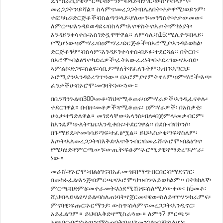
ዴሞክራሲያዊ፡ምርጫ፡ከምንም፡በላይ፡በሃገር፡ውስጥ፡ስላምና፡
መረጋጋትን፡ይሻል። ስላምና፡መረጋጋት፡በሌለበት፡ተቃዋሚ፡ወይንም፡
ተፎካካሪ፡ድርጅቶች፡በስልጣን፡ላይ፡ያለውን፡መንግስት፡ተቃውመው፡
ለምርጫ፡እንዳይወዳደሩ፡በስላም፡እና፡ዋስትና፡እጦት፡ምክነያት፡
እንዳይንቀሳቀሱ፡አስገድዷዋቸዋል። ለምሳሌ፡ከ15:ሚሊዮን፡በላይ፡
የሚሆነው፡ዐም፡ሃራ፡በዐም፡ሃራ፡ድርጅቶች፡በኦሮሚያ፡እንዳይወከል፡
ድርጅቶቹም፡በስላም፡እንዳይንቀሳቀሱ፡በይፉ፡ተደርጓል። በቅርቡ፡
በኦሮሞ፡ብልፅግና፡ካድሬዎች፡ፊትአውራሪነት፡በተደረገው፡የአብይ፡
ኣምልኮ፡ድጋፍ፡ስልፍ፡ሳቢያ፡ማለት፡የፈለጉትም፡አብን፡እግርህ፡
ኦሮሚያን፡እንዳይረግጥ፡ነው። በኦሮምያ፡የምትኖሩም፡ዐም፡ሃሮች፡እጣ፡
ፈንታችሁ፡በኦሮሞ፡መገዛት፡ነው፡ነው።
በቤንሻንጉል፡በ300፡መቶ፡ሽህ፡የሚቆጠሩ፡ዐም፡ሃራዎች፡እንዲፈናቀሉ፡
ተደርገዋል። በብዙ፡መቶዎች፡የሚቆጠሩ፡ ዐም፡ሃራዎች፡ በአስቃቂ፡
ሁኔታ፡ተግድለዋል። መገደላቸው፡አላንስ፡ብሎ፡በጅምላ፡መቃብርም፡
ከአንዴም፡ሁለት፡ጌዜ፡እንዲቀበሩ፡ተደርገዋል። በደቡብ፡በኮንሶ፡
በጉማይዴ፡ተመሳሳይ፡ግፍ፡ተፈፅሟል። ይህ፡ኣስቃቂ፡ግፍ፡የስለም፡
እጦት፡አለመረጋጋት፡በእቅድ፡እና፡ቅንብር፡በመራሹ፡ኦሮሞ፡ብልፅግና፡
የሚካሄድ፡የምርጫውን፡ውጤት፡ፍፁም፡ኦሮሚያዊ፡የማድረግ፡ሥራ፡
ነው።
መራሹ፡የኦሮሞ፡ብልፅግና፡በአፈሙዝ፡በማጭበርበር፡በማደናገር፡
በመከፉፈል፡እንጅ፡በምርጫ፡የኦሮሞ፡ህዝብን፡አይወክልም። በትክክለኛ፡
ምርጫ፡በድምፅ፡መቀራመት፡እነደሚሽነፍ፡ስለሚያውቀው፡ ከ5መቶ፡
ሺህ፡በላይ፡ልዩ፡ሃይል፡ባስለጠነባት፡የጀርመናዊው፡ስለይ፡የዮሃን፡ክራምፍ፡
ምናባዊ፡ፍጡር፡ኦርማንያ፡ ውስጥ፡ስላምና፡መረጋጋት፡እንዲኖር፡
አይፈልግም። ይህ፡በእቅድ፡የሚስራ፡ነው። ለምን? ምርጫን፡
አጭበርብሮ፡ስልጣን፡ማስጠበቅ፡በዚህ፡መንገድ፡ብቻ፡ስለሆነ፡