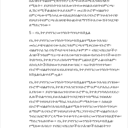
በሕዝባችን፡ልክ፡የሚገባንን፡የፖርላማ፡መቀመጫ፡እንወስዳለን፡
የሚሉት። ይህ፡ሃስትን፡እንደ፡እውነት፡የመቀበል፡እብድት፡በምርጫ፡
ሊሽር፡የሚችል፡ልክፍት፡አይደለም። መራሹ፡ኦሮሞ፡ብልፅግና፡
በምርጫው፡የሚሳተፈው፡በእዚህ፡ስነልቦና፡እና፡የኦሮሞን፡ሁለንተናዊ፡
የበላይነት፡በምርጫ፡ሕዝባዊ፡ቅቡልነት፡ለማግኝት፡እና፡ውሽትን፡ህጋዊ፡
ለማድረግ፡ነው።
5 – የኢትዮያ፡የሃገረ፡መንግስት፡ግንባታ፡ከሽፏል
የኢትዮያ፡የሃገረ፡መንግስት፡ግንባታ፡ከሽፏል፡የሚለውን፡እሳቤ፡
መስረታዊ፡ፍልስፍናው፡አድርጎ፡ለምርጫ፡የሚቀርበው፡የኦሮሞ፡
ብልፅግና፡ፊንፊና፡ኬኛ፡ላይ፡ፍላጎቱ፡አያቆምም። ብሄር፡ብሄረስቦችና፡
ሕዝቦችን፡ከዐም፡ሃራ፡ጭቆና፡እናወጣለን፡ብለው፡ከተነሱት፡ነጎች፡ውስጥ፡
ትህነግ፡የኢትዮጵያን፡ታሪክ፡ከዳግማዊ፡ምኒልክ፡ይጀምራል፡ብትልም፡
ደስ፡ሲላት፡3፡ሽህ፡ዘመን፡ታዘለቀው፡ነበር። ዛሬ፡ትህነግን፡የተካው፡
የኦሮሞ፡ብልፅግና፡በይፋ፡በአደባባይ፡የኢትዮያ፡የሃገረ፡መንግስት፡ግንባታ፡
ከሽፏል፡ሲል፡ተደምጧል።
የኢትዮያ፡የሃገረ፡መንግስት፡ግንባታ፡ከሽፏል፡የሚለውን፡እሳቤ፡ያነገበው፡
የኦሮሞ፡ብልፅግና፡ኢትዮጵያን፡እንደገና፡በኦሮሞ፡አምሳያ፡እስራታለሁ፡
እያለ፡ነው። ይህን፡ገልብጠን፡ስናየው፡ኦሮሞ፡ኢትዮጵያን፡ካላስተደደረ፡
ሌሎች፡ስልጣን፡ቢይዙ፡እኩልነትንና፡ህጋዊነትን፡ከማስፈን፡በዘለለ፡
የኦሮሞን፡የበላይነት፡ለማስፈን፡አይስሩም፡ማለት፡ነው። ስለዚህ፡
በኦሮሞ፡ብልፅግና፡እሳቤ፡ከሽፏል፡የሚሉትን፡የሃገረ፡መንግስት፡ግንባታ፡
ለማከም፡እና፡የኦሮሞን፡የበላይነት፡ለማረጋገጥ፡የኦሮሞ፡ብልፅግና፡እና፡
ግብረ፡አበሮቹ፡ፖርላማውን፡ተቆጣጥረው፡በትረ፡መንግስቱን፡ከእጃቸው፡
ማድረግ፡አለባቸው። የኢትዮያ፡የሃገረ፡መንግስት፡ግንባታ፡ከሽፏል፡
የሚለው፡እሳቤና፡ የብሄር፡ብሄረስቦች፡እና፡ሕዝቦች፡እኩልነትንና፡