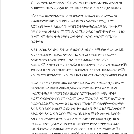
7 – ኦሮሞ፡ብልፅግና፡አንጋሹ፡የምርጫ፡ቦርድ፡የድሬ፡ዳዋ፡እና፡የአዲስ፡
አበባ፡ምርጫ፡ከሃገራዊው፡ምርጫ፡በአንድ፡ሳምንት፡እንዲዛነፍ፡ወስነ
በ6:ተኛው፡ዙር፡ሃገራዊ፡ምርጫ፡የኦሮሞ፡ብልፅግና፡ፖርላማውን፡
ተቆጣጥሮ፡የበሻሻውን፡ዋሾ፡ጠቅላይ፡ሚኒስቴር፡እንደሚያደርግ፡
እርግጠኛ፡ነው። አስፈላጊው፡ዝግጅት፡ሁሉ፡አልቋል። 96:በመቶም፡
ባይሆን፡ውጤቱ፡አስተማማኝ፡እንደሚሆን፡እርግጠኞች፡ናቸው። ነገር፡
ግን፡ምንም፡ክፍተት፡እንዳይኖር፡ቀዳዳ፡በመድፈን፡ላይም፡በሚገባ፡
ስርተዋል።
አዲስ፡አበቤ፡እና፡ድሬ፡ዳዌ፡ሙያ፡በልብ፡እንደሆኑ፡የሚያውቀው፡መራሹ፡
ኦሮሞ፡ብልፅግና፡ በድሬ፡ዳዋ፡እና፡በአዲስ፡አበባ፡ፍፁም፡ሽንፈትን፡
እንደሚከናነብ፡ያውቀዋል። ስለዚህ፡የባልደራስን፡ከፍተኛ፡
አመራሮች፧እስክንድርንም፡አስሯል። በድሬዳዋም፡የሳተናውን፡መሪዋች፡
ያሳድዳል። ማጭበርበሩ፡የተዋጣለት፡እንዲሆን፡የነዚህ፡ቁልፍ፡ከተሞች፡
ምርጫም፡ ከሃገራዊው፡ምርጫ፡በአንድ፡ሳምንት፡እንዲዛነፍ፡ወስኖአል።
በመላው፡ኦሮምያ፡ደቡብ፡እና፡ቤንሻንጉል፡ስላም፡ እና፡መረጋጋት፡የለም።
በአንፃሩ፡በድሬ፡ዳዋ፡እና፡በአዲስ፡አበባ፡በጣም፡የተሻለ፡ ስላም፡እና፡
መረጋጋት፡አለ። ነገር፡ግን፡በእነዚህ፡ስላም፡በሌለባቸው፡ቦታዋች፡
ኦሮምያ፡ደቡብ፡እና፡ቤንሻንጉል፡ምርጫ፡ማድረግ፡እንደሚቻል፡ምርጫ፡
ቦርድ፡ሲገልፅ፡ምርጫው፡ አንፃራዊ፡የተሻለ፡ስላም፡ባለባቸው፡ድሬ፡ዳዋ፡
እና፡አዲስ፡አበባን፡ጨምሮ፡በአንድ፡ቀን፡ቢደረግ፡ችግር፡ስለሚፈጥርብኝ፡
የድሬ፡ዳዋ፡እና፡አዲስ፡አበባ፡ምርጫ፡በአንድ፡ሳምንት፡መዛነፍ፡አለበት፡
አለያ፡ምርጫውን፡ለማከናወን፡እቸገራለሁ፡ብሎ፡በወይዘሪቷ፡በኩል፡
ማብራሪያ፡ስጥቷል። እርግጥ፡ነው፡መቼም፡በሚሊዮን፡የሚቆጠር፡
የውሽት፡የአዲስ፡አበባ፡መታወቂያ፡የተስጣቸው፡የኦሮሞ፡ወጣቶች፡
በአንድ፡ቀን፡በተለያዩ፡የሽዋ፡ከተሞችና፡በአዲስ፡አበባ፡ተግኝተው፡የአዲስ፡