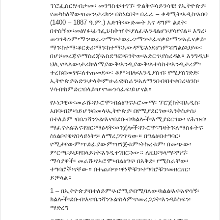
ፕሮፌስር፧ሃብታሙ፡ መንግስቴ፡ተገኘ፡ ጥልቅና፡ሳይንሳዊ፧ የኢትዮጵያ፡
የመካከለኛው፡ዘመን፡ታሪክን፡ በስነደበት፡ በራራ – ቀዳሚት፡አዲስ፡አበባ
(1400 – 1887 ዓ.ም.) እድገት፡ውድመት እና ዳግም ልደት፡
በተስኝው፡መፅሃፉ፡ፊንፌኔ፡ከቅዠት፡ያለፈ፡እንዳልሆነ፡ያሳየናል። እግረ፡
መንገዱንም፡ማን፡ወራሪ፡ማን፡ተወራሪ፡ማን፡ተፈናቃይ፡ማን፡አፈናቃይ፡
ማን፡ከተማ፡ቆርቋሪ፡ማን፡ከተማ፡አውዳሚ፡እነደሆነም፡በግልፅ፡ህያው፡
በሆነ፡መረጃና፡ማስረጃ፡አስደግፎ፡ፍንትው፡አድርጎ፡ያስረዳል። እንግዲህ፡
ህሊና፡ላለው፡ታሪክ፡ለማያውቅ፡እንዲያውቅ፡ለተሳስተ፡እንዲታረም፡
ተረክ፡በመፃፍ፡ለተጠመደው፡ ቆም፡ብሎ፡እንዲያስብ፡ የሚያስገድድ፡
ኢትዮጵያ፡አድን፡ታላቅ፡ምሁራዊ፡ስራን፡አለማንበብ፡በተቀበረ፡ፅንስ፡
ሃሳብ፡ከምድር፡በላይ፡ሆኖ፡መንሳፈፍ፡ይሆናል።
የኦነጋዊው፡መራሹ፡የኦሮሞ፡ብልፅግና፡ኦሮሙማ፡ ፕሮጀክት፡በአዲስ፡
አበባ፡ብቻ፡ሳይሆን፡በመላ፡ኢትዮጵያ፡ በየሚያደርገው፡እንቅስቃሴ፡
በተለይም ፡በቤንሻንጉል፡እና፡በደቡብ፡ክልሎች፡እሚያደርገው፡ የሕዝብ፡
ማፈናቀል፡እና፡የዘር፡ማፅዳት፡ወንጀሎች፡የኦሮሞ፡ግዛትን፡ለማስፉትና፡
ስነልቦናዊ፡የበላይነትን፡ ለማረጋገጥ፡ነው። በግልፅ፡በተግባር፡
የሚታየውም፡ጥድፊያውም፡ዝግጅቱም፡ትኩረቱም፡ በመጭው፡
ምርጫ፡ይህ፡የበላይነት፡እንዲተገበር፡ነው። ለዚህ፡ዓላማ፡ዋነኛ፡
ማሳያዋች፡ መራሹ፡የኦሮሞ፡ብልፅግና፡ በእቅድ፡ የሚስራቸው፡
ተግባሮች፡ናቸው። በተጨባጭ፡ዋነኞቹን፡ተግባሮቹን፡መዘርዘር፡
ይቻላል።
1 – በኢትዮጵያ፡በተለይም፡ኦሮሚያ፡በሚባለው፡ክልል፡እና፡አዋሳኝ፡
ክልሎች፡ደቡብ፡እና፡ቤንሻንጉል፡ስላምና፡መረጋጋት፡እንዳይስፍን፡
ማድረግ