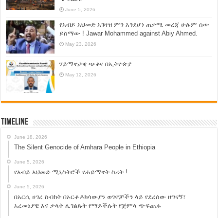
June 5, 2026
የአብይ አህመድ አገዛዝ ምን እንደሆነ ጠቃሚ መረጃ ሁሉም ሰው
ይስማው ! Jawar Mohammed against Abiy Ahmed.
May 23, 2026
ሃይማኖታዊ ጭቆና በኢትዮጵያ
May 12, 2026
Timeline
June 18, 2026
The Silent Genocide of Amhara People in Ethiopia
June 5, 2026
የአብይ አህመድ ሚኒስትሮች የሐይማኖት ስሪት !
June 5, 2026
በአርሲ ሀገረ ስብከት በኦርቶዶክሳውያን ወገኖቻችን ላይ የደረሰው ዘግናኝ፣
አረመኔያዊ እና ቃላት ሊገልጹት የማይችሉት የጅምላ ጭፍጨፋ