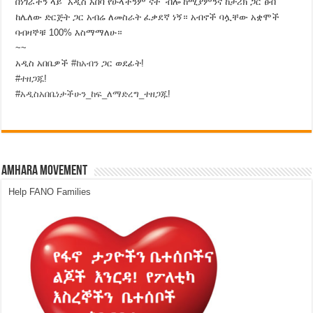
በነገራችን ላይ “አዲስ አበባ የሁላችንም ናት” ብሎ ከሚያምንና ከታሪክ ጋር ፀብ
ከሌለው ድርጅት ጋር አብሬ ለመስራት ፈቃደኛ ነኝ። አብኖች ባሏቸው አቋሞች
ባብዛኞቹ 100% እስማማለሁ።
~~
አዲስ አበቤዎች
#
ከአብን
ጋር ወደፊት!
#
ተዘጋጁ
!
#
አዲስአበቤነታችሁን_ከፍ_ለማድረግ_ተዘጋጁ
!
Amhara Movement
Help FANO Families