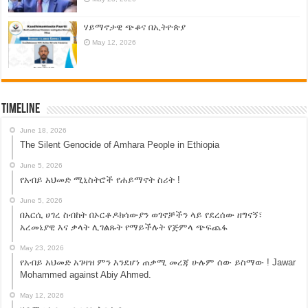
ሃይማኖታዊ ጭቆና በኢትዮጵያ
May 12, 2026
Timeline
June 18, 2026
The Silent Genocide of Amhara People in Ethiopia
June 5, 2026
የአብይ አህመድ ሚኒስትሮች የሐይማኖት ስሪት !
June 5, 2026
በአርሲ ሀገረ ስብከት በኦርቶዶክሳውያን ወገኖቻችን ላይ የደረሰው ዘግናኝ፣
አረመኔያዊ እና ቃላት ሊገልጹት የማይችሉት የጅምላ ጭፍጨፋ
May 23, 2026
የአብይ አህመድ አገዛዝ ምን እንደሆነ ጠቃሚ መረጃ ሁሉም ሰው ይስማው ! Jawar
Mohammed against Abiy Ahmed.
May 12, 2026