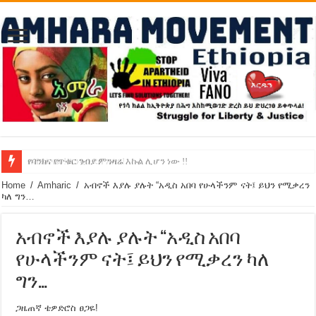
የባንክና የጥቁር ገብያ ምንዛሬ እኩል ሊሆን ነው !!
አሸንፈናል ! እንኳን ደስ አለን!
Home
/
Amharic
/
አብኖች እያሉ ያሉት “አዲስ አበባ የሁላችንም ናት፤ ይህን የሚቃረን
ካለ ግን…
አብኖች እያሉ ያሉት “አዲስ አበባ
የሁላችንም ናት፤ ይህን የሚቃረን ካለ
ግን…
ጋዜጠኛ ቴዎድሮስ ፀጋዬ!