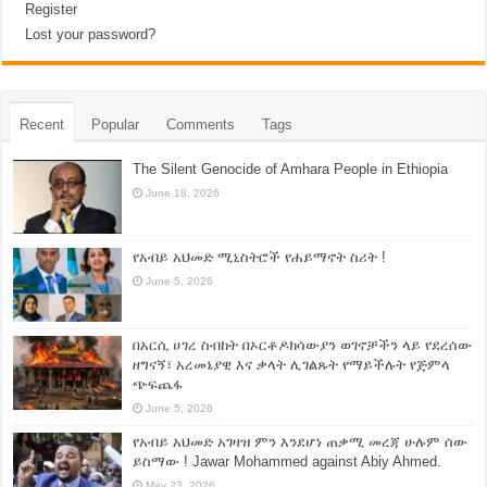
Register
Lost your password?
Recent
Popular
Comments
Tags
The Silent Genocide of Amhara People in Ethiopia
June 18, 2026
የአብይ አህመድ ሚኒስትሮች የሐይማኖት ስሪት !
June 5, 2026
በአርሲ ሀገረ ስብከት በኦርቶዶክሳውያን ወገኖቻችን ላይ የደረሰው
ዘግናኝ፣ አረመኔያዊ እና ቃላት ሊገልጹት የማይችሉት የጅምላ
ጭፍጨፋ
June 5, 2026
የአብይ አህመድ አገዛዝ ምን እንደሆነ ጠቃሚ መረጃ ሁሉም ሰው
ይስማው ! Jawar Mohammed against Abiy Ahmed.
May 23, 2026