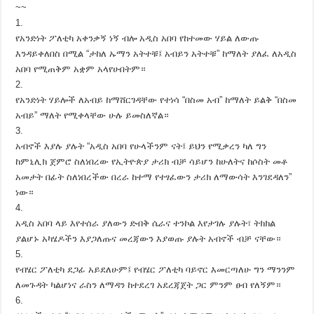
~~
1.
የአንድነት ፖለቲካ አቀንቃኝ ነኝ ብሎ አዲስ አበባ የከተመው ሃይል ለውጡ
እንዳይቀለበስ በሚል “ታከለ ኡማን አትተቹ፤ አብይን አትተቹ” ከማለት ያለፈ ለአዲስ
አበባ የሚጠቅም አቋም አላየሁበትም።
2.
የአንድነት ሃይሎች ለአብይ ከማሸርገዳቸው የተነሳ “በስመ አብ” ከማለት ይልቅ “በስመ
አብይ” ማለት የሚቀላቸው ሁሉ ይመስለኛል።
3.
አብኖች እያሉ ያሉት “አዲስ አበባ የሁላችንም ናት፤ ይህን የሚቃረን ካለ ግን
ከምኒሊክ ጀምሮ ስለነበረው የኢትዮጵያ ታሪክ ብቻ ሳይሆን ከሁለትና ከሶስት መቶ
አመታት በፊት ስለነበረችው በረራ ከተማ የተፃፈውን ታሪክ ለማውሳት እንገደዳለን”
ነው።
4.
አዲስ አበባ ላይ እየተሰራ ያለውን ድብቅ ሴራና ተንኮል እየታገሉ ያሉት፣ ትክክል
ያልሆኑ አካሄዶችን እያጋለጡና መረጃውን እያወጡ ያሉት አብኖች ብቻ ናቸው።
5.
የብሄር ፖለቲካ ደጋፊ አይደለሁም፤ የብሄር ፖለቲካ ባይኖር እመርጣለሁ ግን ማንንም
ለመጉዳት ካልሆነና ራስን ለማዳን ከተደረገ አደረጃጀት ጋር ምንም ፀብ የለኝም።
6.