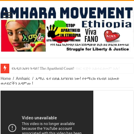
የኢዜማው መሪ ብርሃኑ ነጋ ኢትዮጵያ ውስጥ የዘር ፍጅት አልተፈፀመም አሉ!
የአዲስ አበባ ጉዳይ! The Apartheid Court!
Home
/
Amharic
/
አማራ ፋኖ በድል እየገሰገሰ ነው! የተማረኩ የአብይ አህመድ
ወታደሮችን አዳምጡ !