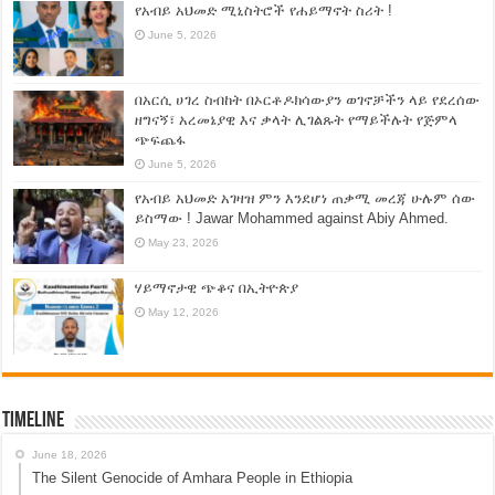
የአብይ አህመድ ሚኒስትሮች የሐይማኖት ስሪት !
June 5, 2026
በአርሲ ሀገረ ስብከት በኦርቶዶክሳውያን ወገኖቻችን ላይ የደረሰው
ዘግናኝ፣ አረመኔያዊ እና ቃላት ሊገልጹት የማይችሉት የጅምላ
ጭፍጨፋ
June 5, 2026
የአብይ አህመድ አገዛዝ ምን እንደሆነ ጠቃሚ መረጃ ሁሉም ሰው
ይስማው ! Jawar Mohammed against Abiy Ahmed.
May 23, 2026
ሃይማኖታዊ ጭቆና በኢትዮጵያ
May 12, 2026
Timeline
June 18, 2026
The Silent Genocide of Amhara People in Ethiopia