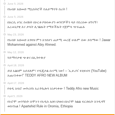
June 5, 2026
የአብይ አህመድ ሚኒስትሮች የሐይማኖት ስሪት !
June 5, 2026
በአርሲ ሀገረ ስብከት በኦርቶዶክሳውያን ወገኖቻችን ላይ የደረሰው ዘግናኝ፣
አረመኔያዊ እና ቃላት ሊገልጹት የማይችሉት የጅምላ ጭፍጨፋ
May 23, 2026
የአብይ አህመድ አገዛዝ ምን እንደሆነ ጠቃሚ መረጃ ሁሉም ሰው ይስማው ! Jawar
Mohammed against Abiy Ahmed.
May 12, 2026
ሃይማኖታዊ ጭቆና በኢትዮጵያ
April 18, 2026
ይህ አልበም አይደለም፣ የዲጂታል ሱናሚ ነው! – ‘ኢቶሪካ’ ዩቲዩብን (YouTube)
አጨናነቀው!” TEDDY AFRO NEW ALBUM
April 17, 2026
የቴዲ አፍሮ መትረየስ አራትኪሎን አነቃነቀው ! Teddy Afro new Music
April 5, 2026
የኦሮሞ መንግስት ሰሞኑን የአዲስ አበባ ህዝብ በኦሮሞ ክልል ፍርድቤት እንዲዳኝ
ወስኖአል ! Apartehid Rule in Oromia, Ethiopia