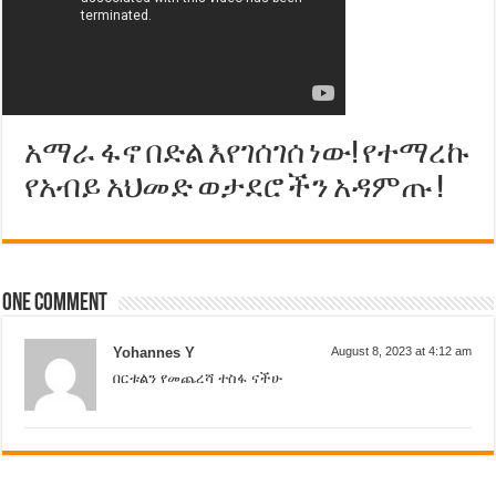
አማራ ፋኖ በድል እየገሰገሰ ነው! የተማረኩ
የአብይ አህመድ ወታደሮችን አዳምጡ !
One comment
Yohannes Y
August 8, 2023 at 4:12 am
በርቱልን የመጨረሻ ተስፋ ናችሁ